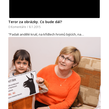
Teror za obrázky. Co bude dál?
0 Komentáře
/
8.1.2015
"Padali andělé krutí, na křídlech hromů bijících, na…