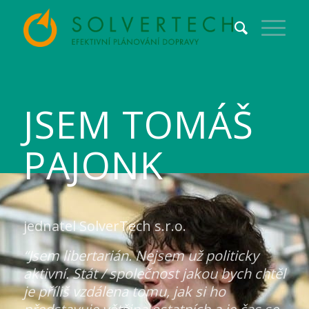
JSEM TOMÁŠ
PAJONK
jednatel SolverTech s.r.o.
“Jsem libertarián. Nejsem už politicky
aktivní. Stát / společnost jakou bych chtěl
je příliš vzdálena tomu, jak si ho