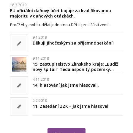
18.3.2019
EU oficiální daňový účet bojuje za kvalifikovanou
majoritu v daňových otázkách.
Proč? Aby mohli udělat jednotnou DPH i proti části zemí…
9.1.2019
Děkuji Jihočeským za příjemné setkání!
9.11.2018
15. zastupitelstvo Zlínského kraje: „Budiž
nový špitál!“ Teda aspoň ty pozemky…
4.11.2018
14. hlasování jak jsme hlasovali.
5.2.2018
11. Zasedání ZZK – jak jsme hlasovali