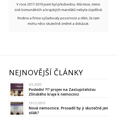
V roce 2017-2019 jsem byl předsedou. Má mise, mimo
zisk komunálních a krajských mandátů nebyla úspěšná.
Rodina a firma vyžadovaly pozornost a cítím, že tam
mohu něco skutečně změnit a dokázat.
NEJNOVĚJŠÍ ČLÁNKY
4.5.2020
Poslední ?!? projev na Zastupitelstvu
Zlínského kraje k nemocnici
19.12.2019
Nová nemocnice. Prosadil by ji skutečně jen
silák?