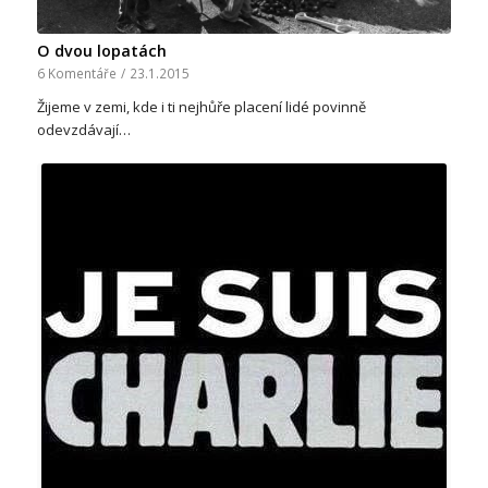
O dvou lopatách
6 Komentáře
/
23.1.2015
Žijeme v zemi, kde i ti nejhůře placení lidé povinně
odevzdávají…