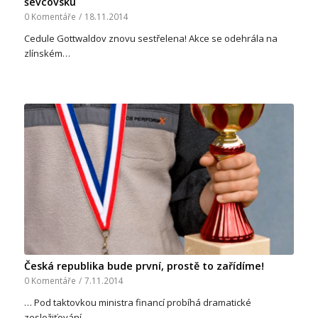
ševcovsku
0 Komentáře
/
18.11.2014
Cedule Gottwaldov znovu sestřelena! Akce se odehrála na
zlínském…
Česká republika bude první, prostě to zařídíme!
0 Komentáře
/
7.11.2014
… Pod taktovkou ministra financí probíhá dramatické
zesložiťování…