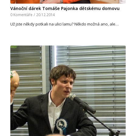
Vánoční dárek Tomáše Pajonka dětskému domovu
0 Komentáře
/
20.12.2014
Už jste někdy potkali na ulici lamu? Někdo možná ano, ale…