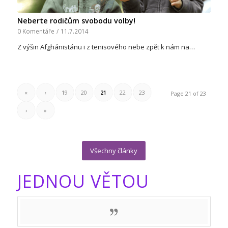
Neberte rodičům svobodu volby!
0 Komentáře
/
11.7.2014
Z výšin Afghánistánu i z tenisového nebe zpět k nám na…
«
‹
19
20
21
22
23
Page 21 of 23
›
»
Všechny články
JEDNOU VĚTOU