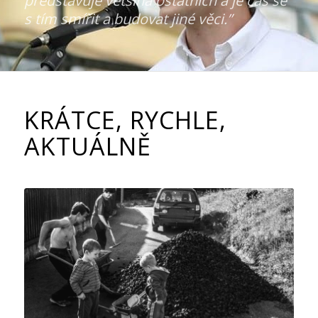
představuje většina ostatních a je čas se
s tím smířit a budovat jiné věci.”
KRÁTCE, RYCHLE,
AKTUÁLNĚ