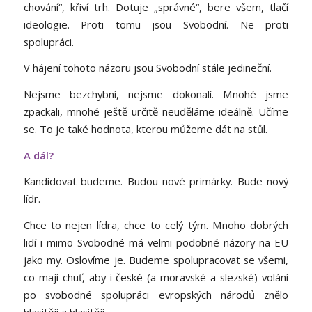
chování“, křiví trh. Dotuje „správné“, bere všem, tlačí
ideologie. Proti tomu jsou Svobodní. Ne proti
spolupráci.
V hájení tohoto názoru jsou Svobodní stále jedineční.
Nejsme bezchybní, nejsme dokonalí. Mnohé jsme
zpackali, mnohé ještě určitě neuděláme ideálně. Učíme
se. To je také hodnota, kterou můžeme dát na stůl.
A dál?
Kandidovat budeme. Budou nové primárky. Bude nový
lídr.
Chce to nejen lídra, chce to celý tým. Mnoho dobrých
lidí i mimo Svobodné má velmi podobné názory na EU
jako my. Oslovíme je. Budeme spolupracovat se všemi,
co mají chuť, aby i české (a moravské a slezské) volání
po svobodné spolupráci evropských národů znělo