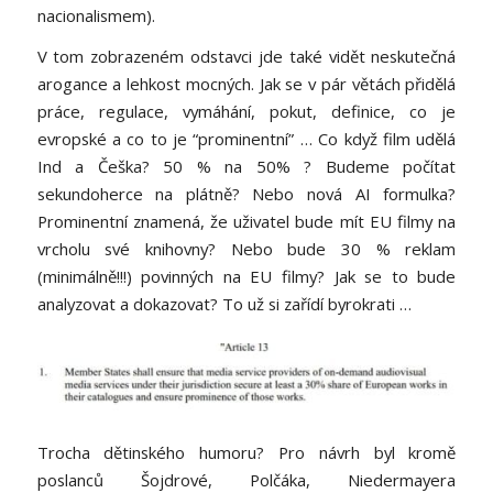
nacionalismem).
V tom zobrazeném odstavci jde také vidět neskutečná
arogance a lehkost mocných. Jak se v pár větách přidělá
práce, regulace, vymáhání, pokut, definice, co je
evropské a co to je “prominentní” … Co když film udělá
Ind a Češka? 50 % na 50% ? Budeme počítat
sekundoherce na plátně? Nebo nová AI formulka?
Prominentní znamená, že uživatel bude mít EU filmy na
vrcholu své knihovny? Nebo bude 30 % reklam
(minimálně!!!) povinných na EU filmy? Jak se to bude
analyzovat a dokazovat? To už si zařídí byrokrati …
Trocha dětinského humoru? Pro návrh byl kromě
poslanců Šojdrové, Polčáka, Niedermayera