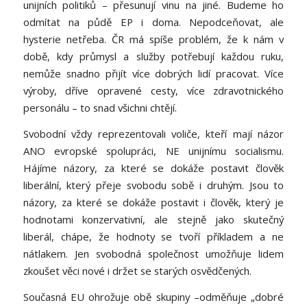
unijních politiků – přesunují vinu na jiné. Budeme ho
odmítat na půdě EP i doma. Nepodceňovat, ale
hysterie netřeba. ČR má spíše problém, že k nám v
době, kdy průmysl a služby potřebují každou ruku,
nemůže snadno přijít více dobrých lidí pracovat. Více
výroby, dříve opravené cesty, více zdravotnického
personálu – to snad všichni chtějí.
Svobodní vždy reprezentovali voliče, kteří mají názor
ANO evropské spolupráci, NE unijnímu socialismu.
Hájíme názory, za které se dokáže postavit člověk
liberální, který přeje svobodu sobě i druhým. Jsou to
názory, za které se dokáže postavit i člověk, který je
hodnotami konzervativní, ale stejně jako skutečný
liberál, chápe, že hodnoty se tvoří příkladem a ne
nátlakem. Jen svobodná společnost umožňuje lidem
zkoušet věci nové i držet se starých osvědčených.
Současná EU ohrožuje obě skupiny –odměňuje „dobré