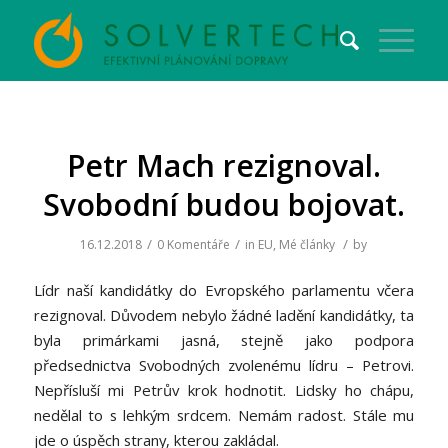
Petr Mach rezignoval.
Svobodní budou bojovat.
/
/
/
16.12.2018
0 Komentáře
in
EU
,
Mé články
by
Lídr naší kandidátky do Evropského parlamentu včera
rezignoval. Důvodem nebylo žádné ladění kandidátky, ta
byla primárkami jasná, stejně jako podpora
předsednictva Svobodných zvolenému lídru – Petrovi.
Nepřísluší mi Petrův krok hodnotit. Lidsky ho chápu,
nedělal to s lehkým srdcem. Nemám radost. Stále mu
jde o úspěch strany, kterou zakládal.