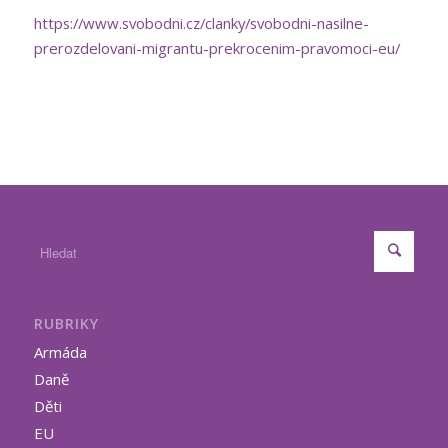
https://www.svobodni.cz/clanky/svobodni-nasilne-
prerozdelovani-migrantu-prekrocenim-pravomoci-eu/
RUBRIKY
Armáda
Daně
Děti
EU