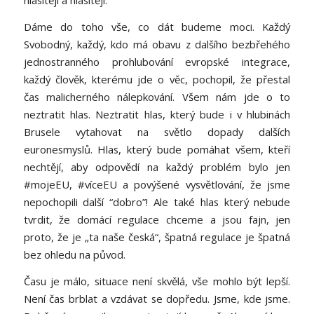
hlasitěji a hlasitěji.
Dáme do toho vše, co dát budeme moci. Každý
Svobodný, každý, kdo má obavu z dalšího bezbřehého
jednostranného prohlubování evropské integrace,
každý člověk, kterému jde o věc, pochopil, že přestal
čas malicherného nálepkování. Všem nám jde o to
neztratit hlas. Neztratit hlas, který bude i v hlubinách
Brusele vytahovat na světlo dopady dalších
euronesmyslů. Hlas, který bude pomáhat všem, kteří
nechtějí, aby odpovědí na každý problém bylo jen
#mojeEU, #víceEU a povýšené vysvětlování, že jsme
nepochopili další “dobro”! Ale také hlas který nebude
tvrdit, že domácí regulace chceme a jsou fajn, jen
proto, že je „ta naše česká“, špatná regulace je špatná
bez ohledu na původ.
Času je málo, situace není skvělá, vše mohlo být lepší.
Není čas brblat a vzdávat se dopředu. Jsme, kde jsme.