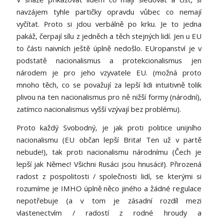
navzájem tyhle partičky opravdu vůbec co nemají
vyčítat. Proto si jdou verbálně po krku. Je to jedna
pakáž, čerpají sílu z jedněch a těch stejných lidí. Jen u EU
to části naivních ještě úplně nedošlo. EUropanství je v
podstatě nacionalismus a protekcionalismus jen
národem je pro jeho vzyvatele EU. (možná proto
mnoho těch, co se považují za lepší lidi intuitivně tolik
plivou na ten nacionalismus pro ně nižší formy (národní),
zatímco nacionalismus vyšší vzývají bez problému).
Proto každý Svobodný, je jak proti politice unijního
nacionalismu (EU občan lepší Brita! Ten už v partě
nebude!), tak proti nacionalismu národnímu (Čech je
lepší jak Němec! Všichni Rusáci jsou hnusáci!). Přirozená
radost z pospolitosti / společnosti lidí, se kterými si
rozumíme je IMHO úplně něco jiného a žádné regulace
nepotřebuje (a v tom je zásadní rozdíl mezi
vlastenectvím / radostí z rodné hroudy a