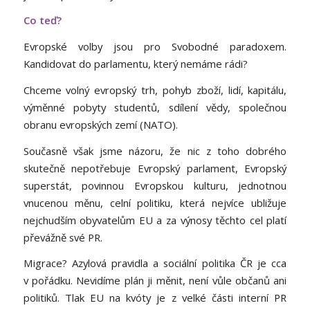
Co teď?
Evropské volby jsou pro Svobodné paradoxem.
Kandidovat do parlamentu, který nemáme rádi?
Chceme volný evropský trh, pohyb zboží, lidí, kapitálu,
výměnné pobyty studentů, sdílení vědy, společnou
obranu evropských zemí (NATO).
Současně však jsme názoru, že nic z toho dobrého
skutečně nepotřebuje Evropský parlament, Evropský
superstát, povinnou Evropskou kulturu, jednotnou
vnucenou měnu, celní politiku, která nejvíce ubližuje
nejchudším obyvatelům EU a za výnosy těchto cel platí
převážně své PR.
Migrace? Azylová pravidla a sociální politika ČR je cca
v pořádku. Nevidíme plán ji měnit, není vůle občanů ani
politiků. Tlak EU na kvóty je z velké části interní PR