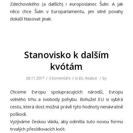
Zdechovského (a dalších) i europoslanec Šulin. A jak
něco chce Šulin v Europarlamentu, jen silné povahy
dokáží hlasovat jinak.
Stanovisko k dalším
kvótám
/
/
/
28.11.2017
0 Komentáře
in
EU
,
Reakce
by
Chceme Evropu spolupracujících národů, Evropu
volného trhu a svobody pohybu. Bohužel EU si vybírá
cestu, která dost možná právě tyto hodnoty nenávratně
poškodí.
Vyzýváme českou vládu, aby odmítla tuto novou formu
trvalých přesídlovacích kvót.