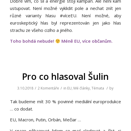
Dobře vím, co sil a energie stojí kampaň. Ale není kam
ustupovat. Není možné vyklidit pole a nechat znít jen
různé varianty hlasu #víceEU. Není možné, aby
euroskeptický hlas byl reprezentován jen jako hlas
strachu ze všeho cizího a jiného.
Toho bohdá nebude!
Méně EU, více občanům.
Pro co hlasoval Šulin
/
/
/
3.10.2018
2 Komentáře
in
EU
,
Mé články
,
Témata
by
Tak budeme mít 30 % povinné mediální europrodukce
… co dodat.
EU, Macron, Putin, Orbán, Mečiar …
V snaze přikazovat lidem co mají sledovat a číst, si