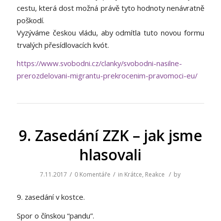
cestu, která dost možná právě tyto hodnoty nenávratně
poškodí.
Vyzýváme českou vládu, aby odmítla tuto novou formu
trvalých přesídlovacích kvót.
https://www.svobodni.cz/clanky/svobodni-nasilne-
prerozdelovani-migrantu-prekrocenim-pravomoci-eu/
9. Zasedání ZZK – jak jsme
hlasovali
/
/
/
7.11.2017
0 Komentáře
in
Krátce
,
Reakce
by
9. zasedání v kostce.
Spor o čínskou “pandu”.