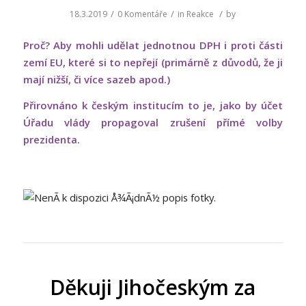
/
/
/
18.3.2019
0 Komentáře
in
Reakce
by
Proč? Aby mohli udělat jednotnou DPH i proti části
zemí EU, které si to nepřejí (primárně z důvodů, že ji
mají nižší, či více sazeb apod.)
Přirovnáno k českým institucím to je, jako by účet
Úřadu vlády propagoval zrušení přímé volby
prezidenta.
Děkuji Jihočeským za