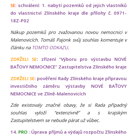
SE
: schválení: 1. nabytí pozemků od jejich vlastníků
do vlastnictví Zlínského kraje dle přílohy č. 0971-
18Z-P02
Nákup pozemků pro zvažovanou novou nemocnici v
Malenovicích.
Tomáš Pajonk svůj souhlas komentuje v
článku na
TOMTO ODKAZU
.
ZDRŽELI SE
: zřízení “Výboru pro výstavbu NOVÉ
BAŤOVY NEMOCNICE” Zastupitelstva Zlínského kraje
ZDRŽELI SE
: pověření Rady Zlínského kraje přípravou
investičního záměru výstavby NOVÉ BAŤOVY
NEMOCNICE ve Zlíně-Malenovicích
Zde existovaly značné obavy, že si Rada případný
souhlas vyloží “extenzivně” a s krajským
Zastupitelstvem se nebude párat už vůbec.
14.
PRO
: Úprava příjmů a výdajů rozpočtu Zlínského