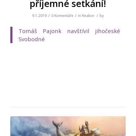
příjemné setkání!
/
/
/
9.1.2019
0 Komentáře
in
Reakce
by
Tomáš Pajonk navštívil jihočeské
Svobodné