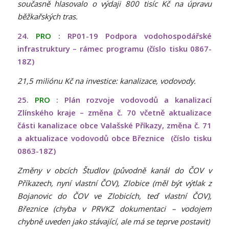
současně hlasovalo o výdaji 800 tisíc Kč na úpravu
běžkařských tras.
24.
PRO
: RP01-19 Podpora vodohospodářské
infrastruktury – rámec programu (číslo tisku 0867-
18Z)
21,5 miliónu Kč na investice: kanalizace, vodovody.
25.
PRO
: Plán rozvoje vodovodů a kanalizací
Zlínského kraje – změna č. 70 včetně aktualizace
části kanalizace obce Valašské Příkazy, změna č. 71
a aktualizace vodovodů obce Březnice (číslo tisku
0863-18Z)
Změny v obcích Študlov (původně kanál do ČOV v
Příkazech, nyní vlastní ČOV), Zlobice (měl být výtlak z
Bojanovic do ČOV ve Zlobicích, teď vlastní ČOV),
Březnice (chyba v PRVKZ dokumentaci – vodojem
chybně uveden jako stávající, ale má se teprve postavit)