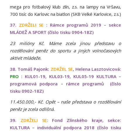
mega pro fotbalový klub zlín, z.s. na lampy na Vršavu,
700 tisíc do Karlovic na biatlon (SKB Velké Karlovice, z.s.)
37.
ZDRŽELI SE
: Rámce programů 2019 – sekce
MLÁDEŽ A SPORT (číslo tisku 0904-18Z)
23 milióny Kč. Máme zcela jinou představu o
rozdělování peněz do sportu a jiných volnočasových
aktivit mládeže.
38. Tomáš Pajonk:
ZDRŽEL SE
, Helena Lasztovicová:
PRO
: KUL01-19, KUL03-19, KUL05-19 KULTURA –
programová podpora – rámce programů (číslo
tisku 0902-18Z)
11.450.000,- Kč. Opět – naše představa o rozdělování
peněz je zcela odlišná.
39.
ZDRŽELI SE
: Fond Zlínského kraje, sekce:
KULTURA – individuální podpora 2018 (číslo tisku