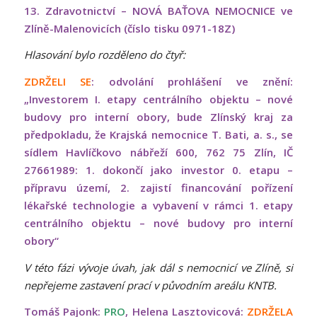
13. Zdravotnictví – NOVÁ BAŤOVA NEMOCNICE ve
Zlíně-Malenovicích (číslo tisku 0971-18Z)
Hlasování bylo rozděleno do čtyř:
ZDRŽELI SE
: odvolání prohlášení ve znění:
„Investorem I. etapy centrálního objektu – nové
budovy pro interní obory, bude Zlínský kraj za
předpokladu, že Krajská nemocnice T. Bati, a. s., se
sídlem Havlíčkovo nábřeží 600, 762 75 Zlín, IČ
27661989: 1. dokončí jako investor 0. etapu –
přípravu území, 2. zajistí financování pořízení
lékařské technologie a vybavení v rámci 1. etapy
centrálního objektu – nové budovy pro interní
obory“
V této fázi vývoje úvah, jak dál s nemocnicí ve Zlíně, si
nepřejeme zastavení prací v původním areálu KNTB.
Tomáš Pajonk:
PRO
, Helena Lasztovicová:
ZDRŽELA