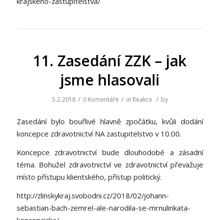
krajskeho-zastupitelstva/
11. Zasedání ZZK – jak
jsme hlasovali
/
/
/
5.2.2018
0 Komentáře
in
Reakce
by
Zasedání bylo bouřlivé hlavně zpočátku, kvůli dodání
koncepce zdravotnictví NA zastupitelstvo v 10.00.
Koncepce zdravotnictví bude dlouhodobé a zásadní
téma. Bohužel zdravotnictví ve zdravotnictví převažuje
místo přístupu klientského, přístup politický.
http://zlinskykraj.svobodni.cz/2018/02/johann-
sebastian-bach-zemrel-ale-narodila-se-mrnulinkata-
koncepcicka/