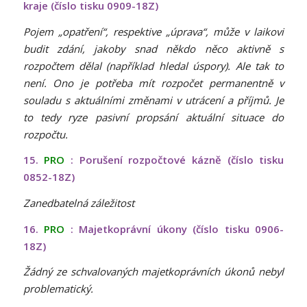
kraje (číslo tisku 0909-18Z)
Pojem „opatření“, respektive „úprava“, může v laikovi
budit zdání, jakoby snad někdo něco aktivně s
rozpočtem dělal (například hledal úspory). Ale tak to
není. Ono je potřeba mít rozpočet permanentně v
souladu s aktuálními změnami v utrácení a příjmů. Je
to tedy ryze pasivní propsání aktuální situace do
rozpočtu.
15.
PRO
: Porušení rozpočtové kázně (číslo tisku
0852-18Z)
Zanedbatelná záležitost
16.
PRO
: Majetkoprávní úkony (číslo tisku 0906-
18Z)
Žádný ze schvalovaných majetkoprávních úkonů nebyl
problematický.