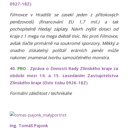
0927-18Z)
Filmovce v Hradišti se zasekl jeden z přítokových
penězovodů (financování EU 1,7 mil.) a tak
pochopitelně hledají záplaty. Návrh zvýšit dotaci od
kraje z 1 mega na mega dvěstě tisíc. Nic proti Filmovce,
avšak tlačte primárně na soukromé sponzory. Měkký a
snadno získatelný polštář erárních peněz může
nakonec znamenat tvorbu samoúčelného monstra.
40.
PRO
: Zpráva o činnosti Rady Zlínského kraje za
období mezi 14. a 15. zasedáním Zastupitelstva
Zlínského kraje (číslo tisku 0926-18Z)
Formální záležitost / technikálie
Ing. Tomáš Pajonk