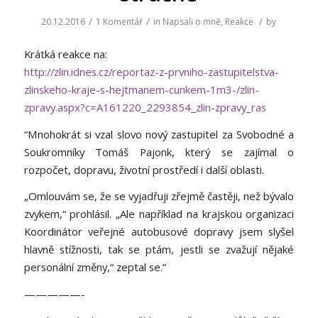
/
/
/
20.12.2016
1 Komentář
in
Napsali o mně
,
Reakce
by
Krátká reakce na:
http://zlin.idnes.cz/reportaz-z-prvniho-zastupitelstva-
zlinskeho-kraje-s-hejtmanem-cunkem-1m3-/zlin-
zpravy.aspx?c=A161220_2293854_zlin-zpravy_ras
“Mnohokrát si vzal slovo nový zastupitel za Svobodné a
Soukromníky Tomáš Pajonk, který se zajímal o
rozpočet, dopravu, životní prostředí i další oblasti.
„Omlouvám se, že se vyjadřuji zřejmě častěji, než bývalo
zvykem,“ prohlásil. „Ale například na krajskou organizaci
Koordinátor veřejné autobusové dopravy jsem slyšel
hlavně stížnosti, tak se ptám, jestli se zvažují nějaké
personální změny,“ zeptal se.”
—————-