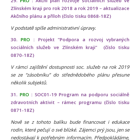
29.
PRO
: Akční plán rozvoje sociálních služeb ve
Zlínském kraji pro rok 2018 a rok 2019 – aktualizace
Akčního plánu a příloh (číslo tisku 0868-18Z)
V podstatě spíše administrativní úpravy.
30.
PRO
: Projekt “Podpora a rozvoj vybraných
sociálních služeb ve Zlínském kraji” (číslo tisku
0870-18Z)
V rámci zajištění dostupnosti soc. služeb na rok 2019
se ze “zásobníku” do střednědobého plánu přesune
několik subjektů.
31.
PRO
: SOC01-19 Program na podporu sociálně
zdravotních aktivit – rámec programu (číslo tisku
0871-18Z)
Nově se z tohoto balíku bude financovat i edukace
rodin, které pečují o své blízké. Zájemci prý jsou, jen se
nedostávají k potřebným informacím. Předpokládáme,