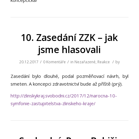
10. Zasedání ZZK – jak
jsme hlasovali
/
/
/
20.12.2017
0 Komentáře
in
Nezařazené
,
Reakce
by
Zasedání bylo dlouhé, podal pozměňovací návrh, byl
smeten. A koncepci zdravotnictví bude až příště (prý).
http://zlinskykraj.svobodni.cz/2017/12/narocna-10-
symfonie-zastupitelstva-zlinskeho-kraje/