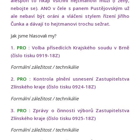
alespoň to říkají všichni hejtmanovi muži (i ženy,
nebojte se). ANO v čele s panem Pustějovským už
ale nebaví být oráni a vláčeni stylem řízení Jiřího
Čunka a dávají to hejtmanovi trochu sežrat.
Jak jsme hlasovali my?
1.
PRO
: Volba přísedících Krajského soudu v Brně
(číslo tisku 0919-18Z)
Formální záležitost / technikálie
2.
PRO
: Kontrola plnění usnesení Zastupitelstva
Zlínského kraje (číslo tisku 0924-18Z)
Formální záležitost / technikálie
3.
PRO
: Zprávy o činnosti výborů Zastupitelstva
Zlínského kraje (číslo tisku 0925-18Z)
Formální záležitost / technikálie