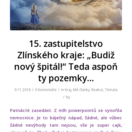
15. zastupitelstvo
Zlínského kraje: „Budiž
nový špitál!“ Teda aspoň
ty pozemky…
/
/
9.11.2018
0 Komentáře
in
Kraj
,
Mé články
,
Reakce
,
Témata
/
by
Patnácté zasedání. Z mlh powerpointů se vynořila
nemocnice. Je to báječný nápad, žádné, ale vůbec
žádné nevýhody tam nejsou, vše je super cajk,