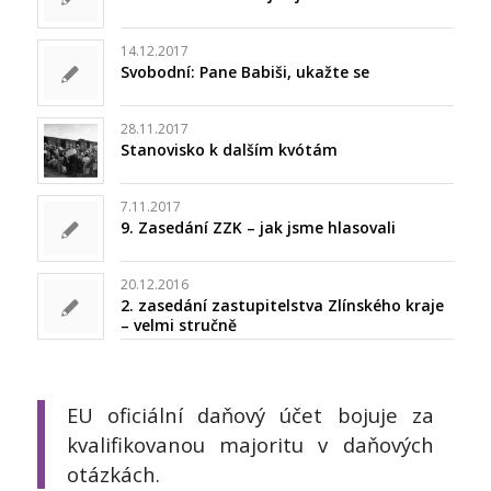
14.12.2017
Svobodní: Pane Babiši, ukažte se
28.11.2017
Stanovisko k dalším kvótám
7.11.2017
9. Zasedání ZZK – jak jsme hlasovali
20.12.2016
2. zasedání zastupitelstva Zlínského kraje
– velmi stručně
EU oficiální daňový účet bojuje za
kvalifikovanou majoritu v daňových
otázkách.