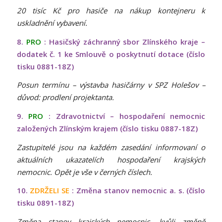
20 tisíc Kč pro hasiče na nákup kontejneru k
uskladnění vybavení.
8.
PRO
: Hasičský záchranný sbor Zlínského kraje –
dodatek č. 1 ke Smlouvě o poskytnutí dotace (číslo
tisku 0881-18Z)
Posun termínu – výstavba hasičárny v SPZ Holešov –
důvod: prodlení projektanta.
9.
PRO
: Zdravotnictví – hospodaření nemocnic
založených Zlínským krajem (číslo tisku 0887-18Z)
Zastupitelé jsou na každém zasedání informovaní o
aktuálních ukazatelích hospodaření krajských
nemocnic. Opět je vše v černých číslech.
10.
ZDRŽELI SE
: Změna stanov nemocnic a. s. (číslo
tisku 0891-18Z)
Změna stanov krajských nemocnic, kvůli změně