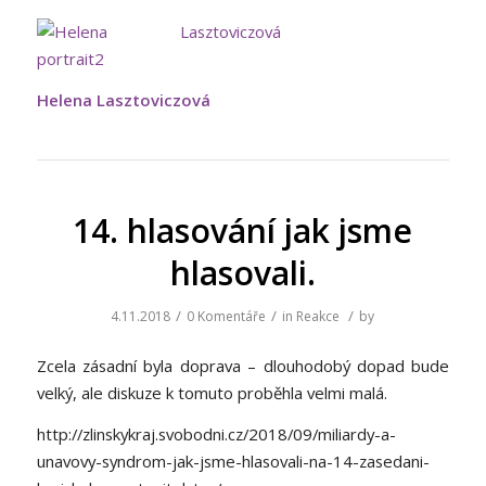
Helena Lasztoviczová
14. hlasování jak jsme
hlasovali.
/
/
/
4.11.2018
0 Komentáře
in
Reakce
by
Zcela zásadní byla doprava – dlouhodobý dopad bude
velký, ale diskuze k tomuto proběhla velmi malá.
http://zlinskykraj.svobodni.cz/2018/09/miliardy-a-
unavovy-syndrom-jak-jsme-hlasovali-na-14-zasedani-