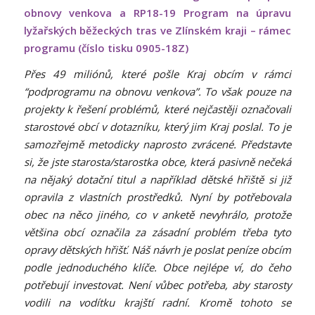
obnovy venkova a RP18-19 Program na úpravu
lyžařských běžeckých tras ve Zlínském kraji – rámec
programu (číslo tisku 0905-18Z)
Přes 49 miliónů, které pošle Kraj obcím v rámci
“podprogramu na obnovu venkova”. To však pouze na
projekty k řešení problémů, které nejčastěji označovali
starostové obcí v dotazníku, který jim Kraj poslal. To je
samozřejmě metodicky naprosto zvrácené. Představte
si, že jste starosta/starostka obce, která pasivně nečeká
na nějaký dotační titul a například dětské hřiště si již
opravila z vlastních prostředků. Nyní by potřebovala
obec na něco jiného, co v anketě nevyhrálo, protože
většina obcí označila za zásadní problém třeba tyto
opravy dětských hřišť. Náš návrh je poslat peníze obcím
podle jednoduchého klíče. Obce nejlépe ví, do čeho
potřebují investovat. Není vůbec potřeba, aby starosty
vodili na vodítku krajští radní. Kromě tohoto se