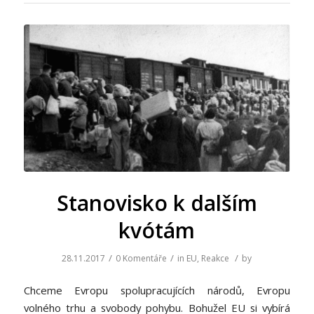
Stanovisko k dalším
kvótám
/
/
/
28.11.2017
0 Komentáře
in
EU
,
Reakce
by
Chceme Evropu spolupracujících národů, Evropu
volného trhu a svobody pohybu. Bohužel EU si vybírá