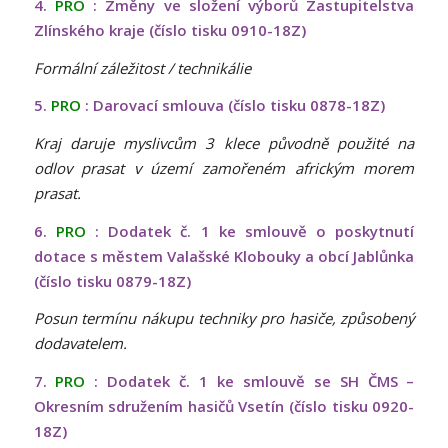
4.
PRO
: Změny ve složení výborů Zastupitelstva
Zlínského kraje (číslo tisku 0910-18Z)
Formální záležitost / technikálie
5.
PRO
: Darovací smlouva (číslo tisku 0878-18Z)
Kraj daruje myslivcům 3 klece původně použité na
odlov prasat v území zamořeném africkým morem
prasat.
6.
PRO
: Dodatek č. 1 ke smlouvě o poskytnutí
dotace s městem Valašské Klobouky a obcí Jablůnka
(číslo tisku 0879-18Z)
Posun termínu nákupu techniky pro hasiče, způsobený
dodavatelem.
7.
PRO
: Dodatek č. 1 ke smlouvě se SH ČMS –
Okresním sdružením hasičů Vsetín (číslo tisku 0920-
18Z)