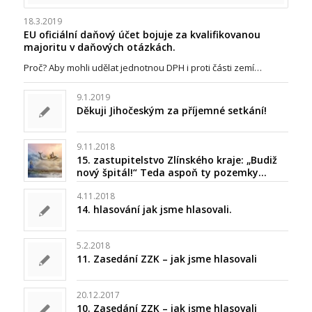
18.3.2019
EU oficiální daňový účet bojuje za kvalifikovanou
majoritu v daňových otázkách.
Proč? Aby mohli udělat jednotnou DPH i proti části zemí…
9.1.2019
Děkuji Jihočeským za příjemné setkání!
9.11.2018
15. zastupitelstvo Zlínského kraje: „Budiž
nový špitál!“ Teda aspoň ty pozemky…
4.11.2018
14. hlasování jak jsme hlasovali.
5.2.2018
11. Zasedání ZZK – jak jsme hlasovali
20.12.2017
10. Zasedání ZZK – jak jsme hlasovali