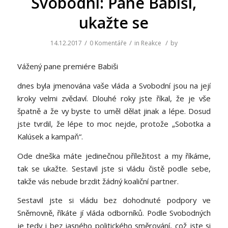
Svobodní: Pane Babiši,
ukažte se
/
/
/
14.12.2017
0 Komentáře
in
Reakce
by
Vážený pane premiére Babiši
dnes byla jmenována vaše vláda a Svobodní jsou na její
kroky velmi zvědaví. Dlouhé roky jste říkal, že je vše
špatně a že vy byste to uměl dělat jinak a lépe. Dosud
jste tvrdil, že lépe to moc nejde, protože „Sobotka a
Kalúsek a kampaň“.
Ode dneška máte jedinečnou příležitost a my říkáme,
tak se ukažte. Sestavil jste si vládu čistě podle sebe,
takže vás nebude brzdit žádný koaliční partner.
Sestavil jste si vládu bez dohodnuté podpory ve
Sněmovně, říkáte jí vláda odborníků. Podle Svobodných
je tedy i bez jasného politického směrování, což jste si