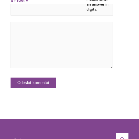
4 + two =
an answer in
digits: