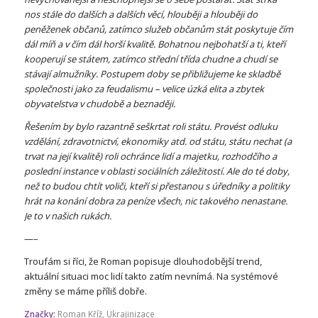
nos stále do dalších a dalších věcí, hlouběji a hlouběji do
peněženek občanů, zatímco služeb občanům stát poskytuje čím
dál míň a v čím dál horší kvalitě. Bohatnou nejbohatší a ti, kteří
kooperují se státem, zatímco střední tří
da chudne a chudí se
stávají almužníky. Postupem doby se přibližujeme ke skladbě
společnosti jako za feudalismu – velice úzká elita a zbytek
obyvatelstva v chudobě a beznaději.
Řešením by bylo razantně seškrtat roli státu. Provést odluku
vzdělání, zdravotnictví, ekonomiky atd. od státu, státu nechat (a
trvat na její kvalitě) roli ochránce lidí a majetku, rozhodčího a
poslední instance v oblasti sociálních záležitostí. Ale do té doby,
než to budou chtít voliči, kteří si přestanou s úředníky a politiky
hrát na konání dobra za peníze všech, nic takového nenastane.
Je to v našich rukách.
—–
Troufám si říci, že Roman popisuje dlouhodobější trend,
aktuální situaci moc lidí takto zatím nevnímá. Na systémové
změny se máme příliš dobře.
Značky:
Roman Kříž
,
Ukrajinizace