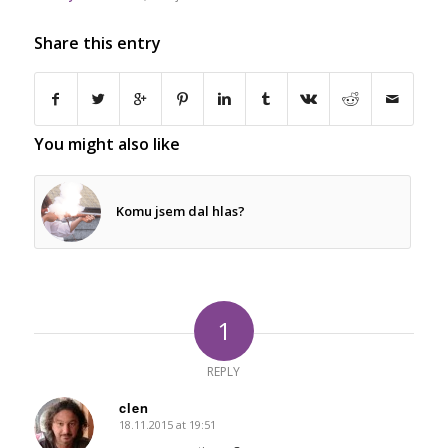
Share this entry
You might also like
Komu jsem dal hlas?
1
REPLY
clen
18.11.2015 at 19:51
says: