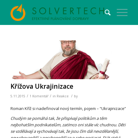
Křížova Ukrajinizace
/
/
/
5.11.2015
1 Komentář
in
Reakce
by
Roman Kříž si nadefinoval nový termín, pojem – “Ukrajinizace”
Chudým se pomáhá tak, že přispívají politikům a těm
nejbohatším podnikatelům, zatímco oni stále víc chudnou. Děti
se vzdělávají a vychovávají tak, že jsou čím dál nevzdělanější,
nevychovanější a neschopnější se o sebe postarat. Stát strká