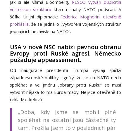
Jak si ale všímá Bloomberg,
PESCO vytváří duplicitní
velitelskou strukturu
kterou snahy NATO podvrací. A
šéfka Unijní diplomacie
Federica Mogherini otevřeně
prohlásila
, že se jedná o „Vytvoření vojenských struktur
jednajících nezávisle na NATO”.
USA v nové NSC nabízí pevnou obranu
Evropy proti Ruské agresi. Německo
požaduje appeassement.
Od inaugurace prezidenta Trumpa vysílají špičky
západoevropské politiky signály, že se na NATO nedá
spoléhat a ve jménu „obrany proti Rusku” se musí
vytvořit nějaká forma Euroarmády. Nejvíce otevřeně to
řekla Merkelová:
„Doba, kdy jsme se mohli plně
spoléhat na ostatní jsou částečně ty
tam. Prožila jsem to v posledních pár