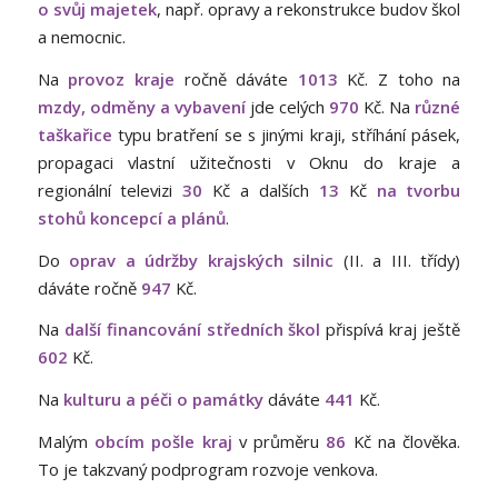
o svůj majetek
, např. opravy a rekonstrukce budov škol
a nemocnic.
Na
provoz kraje
ročně dáváte
1013
Kč. Z toho na
mzdy, odměny a vybavení
jde celých
970
Kč. Na
různé
taškařice
typu bratření se s jinými kraji, stříhání pásek,
propagaci vlastní užitečnosti v Oknu do kraje a
regionální televizi
30
Kč a dalších
13
Kč
na tvorbu
stohů koncepcí a plánů
.
Do
oprav a údržby krajských silnic
(II. a III. třídy)
dáváte ročně
947
Kč.
Na
další financování středních škol
přispívá kraj ještě
602
Kč.
Na
kulturu a péči o památky
dáváte
441
Kč.
Malým
obcím pošle kraj
v průměru
86
Kč na člověka.
To je takzvaný podprogram rozvoje venkova.