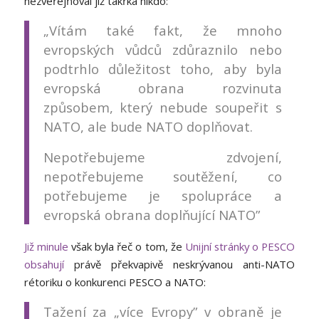
nezveřejňoval již takřka nikdo:
„Vítám také fakt, že mnoho
evropských vůdců zdůraznilo nebo
podtrhlo důležitost toho, aby byla
evropská obrana rozvinuta
způsobem, který nebude soupeřit s
NATO, ale bude NATO doplňovat.
Nepotřebujeme zdvojení,
nepotřebujeme soutěžení, co
potřebujeme je spolupráce a
evropská obrana doplňující NATO”
Již minule
však byla řeč o tom, že
Unijní stránky o PESCO
obsahují
právě překvapivě neskrývanou anti-NATO
rétoriku o konkurenci PESCO a NATO:
Tažení za „více Evropy” v obraně je