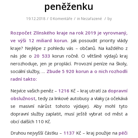
peněženku
/
/
/
19.12.2018
0 Komentáře
in
Nezařazené
by
Rozpočet Zlínského kraje na rok 2019 je vyrovnaný,
ve výši 12 miliard korun.
Jak posoudit priority vlády
kraje? Nejlépe z pohledu vás – občanů. Na každého z
nás jde o
20 533
korun ročně. O většině výdajů kraj
nerozhoduje, jen je proplácí. Provozní peníze na školy,
sociální služby, …
Zbude 5 920 korun a o nich rozhodli
radní takto:
Nejvíce vašich peněz –
1216
Kč – kraj utratí za
dopravní
obslužnost
, tedy za linkové autobusy a vlaky (a očekává
se masivní nárůst tohoto výdaje). Aby mohl tyto
dopravní služby zaplatit, musí ještě vybrat od měst a
obcí dalších 110 Kč.
Druhou nejvyšší částku –
1137
Kč – kraj použije na
péči