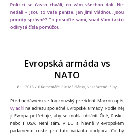
Politici se často chválí, co vám všechno dali. Nic
nedali – jsou to vaše peníze, jen jimi vládnou. Jsou
priority správné? To posuďte sami, snad Vám takto
odkrytá čísla pomůžou.
Evropská armáda vs
NATO
/
/
/
8.11.2018
0 Komentáře
in
Mé články
,
Nezařazené
by
Před nedávnem se francouzský prezident Macron opět
vyjádřil
na adresu společné Evropské armády. Podle něj
ji Evropa potřebuje, aby se mohla ubránit Číně, Rusku,
nebo i USA. Není sám, v EU a hlavně v evropském
parlamentu roste pro tuto variantu podpora. Co by