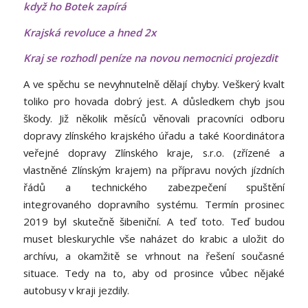
když ho Botek zapírá
Krajská revoluce a hned 2x
Kraj se rozhodl peníze na novou nemocnici projezdit
A ve spěchu se nevyhnutelně dělají chyby. Veškerý kvalt
toliko pro hovada dobrý jest. A důsledkem chyb jsou
škody. Již několik měsíců věnovali pracovníci odboru
dopravy zlínského krajského úřadu a také Koordinátora
veřejné dopravy Zlínského kraje, s.r.o. (zřízené a
vlastněné Zlínským krajem) na přípravu nových jízdních
řádů a technického zabezpečení spuštění
integrovaného dopravního systému. Termín prosinec
2019 byl skutečně šibeniční. A teď toto. Teď budou
muset bleskurychle vše naházet do krabic a uložit do
archívu, a okamžitě se vrhnout na řešení současné
situace. Tedy na to, aby od prosince vůbec nějaké
autobusy v kraji jezdily.