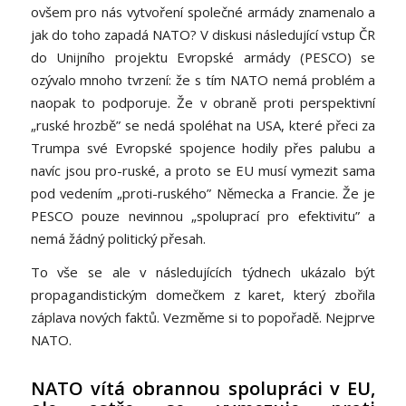
ovšem pro nás vytvoření společné armády znamenalo a
jak do toho zapadá NATO? V diskusi následující vstup ČR
do Unijního projektu Evropské armády (PESCO) se
ozývalo mnoho tvrzení: že s tím NATO nemá problém a
naopak to podporuje. Že v obraně proti perspektivní
„ruské hrozbě” se nedá spoléhat na USA, které přeci za
Trumpa své Evropské spojence hodily přes palubu a
navíc jsou pro-ruské, a proto se EU musí vymezit sama
pod vedením „proti-ruského” Německa a Francie. Že je
PESCO pouze nevinnou „spoluprací pro efektivitu” a
nemá žádný politický přesah.
To vše se ale v následujících týdnech ukázalo být
propagandistickým domečkem z karet, který zbořila
záplava nových faktů. Vezměme si to popořadě. Nejprve
NATO.
NATO vítá obrannou spolupráci v EU,