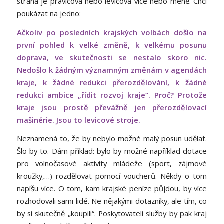
strana je pravicová nebo levicová více nebo méně. Chci
poukázat na jedno:
Ačkoliv po posledních krajských volbách došlo na
první pohled k velké změně, k velkému posunu
doprava, ve skutečnosti se nestalo skoro nic.
Nedošlo k žádným významným změnám v agendách
kraje, k žádné redukci přerozdělování, k žádné
redukci ambice „řídit rozvoj kraje“. Proč? Protože
kraje jsou prostě převážně jen přerozdělovací
mašinérie. Jsou to levicové stroje.
Neznamená to, že by nebylo možné malý posun udělat.
Šlo by to. Dám příklad: bylo by možné například dotace
pro volnočasové aktivity mládeže (sport, zájmové
kroužky,…) rozdělovat pomocí voucherů. Někdy o tom
napíšu více. O tom, kam krajské peníze půjdou, by více
rozhodovali sami lidé. Ne nějakými dotazníky, ale tím, co
by si skutečně „koupili“. Poskytovateli služby by pak kraj