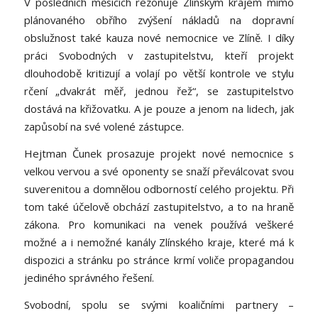
V posledních měsících rezonuje Zlínským krajem mimo
plánovaného obřího zvýšení nákladů na dopravní
obslužnost také kauza nové nemocnice ve Zlíně. I díky
práci Svobodných v zastupitelstvu, kteří projekt
dlouhodobě kritizují a volají po větší kontrole ve stylu
rčení „dvakrát měř, jednou řež“, se zastupitelstvo
dostává na křižovatku. A je pouze a jenom na lidech, jak
zapůsobí na své volené zástupce.
Hejtman Čunek prosazuje projekt nové nemocnice s
velkou vervou a své oponenty se snaží převálcovat svou
suverenitou a domnělou odborností celého projektu. Při
tom také účelově obchází zastupitelstvo, a to na hraně
zákona. Pro komunikaci na venek používá veškeré
možné a i nemožné kanály Zlínského kraje, které má k
dispozici a stránku po stránce krmí voliče propagandou
jediného správného řešení.
Svobodní, spolu se svými koaličními partnery –