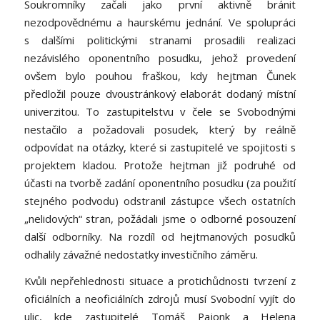
Soukromníky začali jako první aktivně bránit
nezodpovědnému a haurskému jednání. Ve spolupráci
s dalšími politickými stranami prosadili realizaci
nezávislého oponentního posudku, jehož provedení
ovšem bylo pouhou fraškou, kdy hejtman Čunek
předložil pouze dvoustránkový elaborát dodaný místní
univerzitou. To zastupitelstvu v čele se Svobodnými
nestačilo a požadovali posudek, který by reálně
odpovídat na otázky, které si zastupitelé ve spojitosti s
projektem kladou. Protože hejtman již podruhé od
účasti na tvorbě zadání oponentního posudku (za použití
stejného podvodu) odstranil zástupce všech ostatních
„nelidových“ stran, požádali jsme o odborné posouzení
další odborníky. Na rozdíl od hejtmanových posudků
odhalily závažné nedostatky investičního záměru.
Kvůli nepřehlednosti situace a protichůdnosti tvrzení z
oficiálních a neoficiálních zdrojů musí Svobodní vyjít do
ulic, kde zastupitelé Tomáš Pajonk a Helena