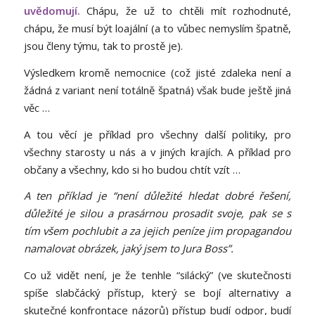
uvědomují.
Chápu, že už to chtěli mít rozhodnuté,
chápu, že musí být loajální (a to vůbec nemyslím špatně,
jsou členy týmu, tak to prostě je).
Výsledkem kromě nemocnice (což jisté zdaleka není a
žádná z variant není totálně špatná) však bude ještě jiná
věc …
A tou věcí je příklad pro všechny další politiky, pro
všechny starosty u nás a v jiných krajích. A příklad pro
občany a všechny, kdo si ho budou chtít vzít …
A ten příklad je “není důležité hledat dobré řešení,
důležité je silou a prasárnou prosadit svoje, pak se s
tím všem pochlubit a za jejich peníze jim propagandou
namalovat obrázek, jaký jsem to Jura Boss”.
Co už vidět není, je že tenhle “silácký” (ve skutečnosti
spíše slabčácký přístup, který se bojí alternativy a
skutečné konfrontace názorů) přístup budí odpor, budí