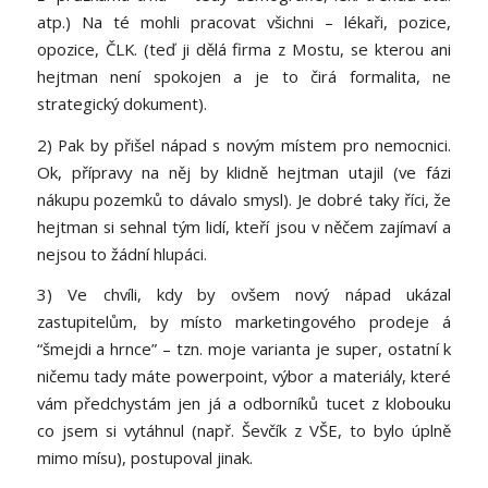
atp.) Na té mohli pracovat všichni – lékaři, pozice,
opozice, ČLK. (teď ji dělá firma z Mostu, se kterou ani
hejtman není spokojen a je to čirá formalita, ne
strategický dokument).
2) Pak by přišel nápad s novým místem pro nemocnici.
Ok, přípravy na něj by klidně hejtman utajil (ve fázi
nákupu pozemků to dávalo smysl). Je dobré taky říci, že
hejtman si sehnal tým lidí, kteří jsou v něčem zajímaví a
nejsou to žádní hlupáci.
3) Ve chvíli, kdy by ovšem nový nápad ukázal
zastupitelům, by místo marketingového prodeje á
“šmejdi a hrnce” – tzn. moje varianta je super, ostatní k
ničemu tady máte powerpoint, výbor a materiály, které
vám předchystám jen já a odborníků tucet z klobouku
co jsem si vytáhnul (např. Ševčík z VŠE, to bylo úplně
mimo mísu), postupoval jinak.