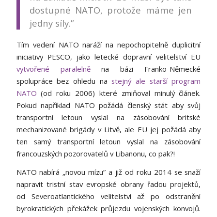
dostupné NATO, protože máme jen
jedny síly.”
Tím vedení NATO naráží na nepochopitelně duplicitní
iniciativy PESCO, jako letecké dopravní velitelství EU
vytvořené paralelně
na bázi Franko-Německé
spolupráce bez ohledu na
stejný ale starší program
NATO
(od roku 2006) které zmiňoval minulý článek.
Pokud například NATO požádá členský stát aby svůj
transportní letoun vyslal na zásobování britské
mechanizované brigády v Litvě, ale EU jej požádá aby
ten samý transportní letoun vyslal na zásobování
francouzských pozorovatelů v Libanonu, co pak?!
NATO nabírá „novou mízu” a již od roku 2014 se snaží
napravit tristní stav evropské obrany řadou projektů,
od Severoatlantického velitelství až po odstranění
byrokratických překážek průjezdu vojenských konvojů.