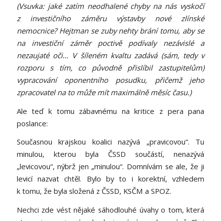
(Vsuvka: jaké zatím neodhalené chyby na nás vyskočí
z investičního záměru výstavby nové zlínské
nemocnice? Hejtman se zuby nehty brání tomu, aby se
na investiční záměr poctivě podívaly nezávislé a
nezaujaté oči… V šíleném kvaltu zadává (sám, tedy v
rozporu s tím, co původně přislíbil zastupitelům)
vypracování oponentního posudku, přičemž jeho
zpracovatel na to může mít maximálně měsíc času.)
Ale teď k tomu zábavnému na kritice z pera pana
poslance:
Současnou krajskou koalici nazývá „pravicovou“. Tu
minulou, kterou byla ČSSD součástí, nenazývá
„levicovou“, nýbrž jen „minulou“. Domnívám se ale, že ji
levicí nazvat chtěl. Bylo by to i korektní, vzhledem
k tomu, že byla složená z ČSSD, KSČM a SPOZ.
Nechci zde vést nějaké sáhodlouhé úvahy o tom, která