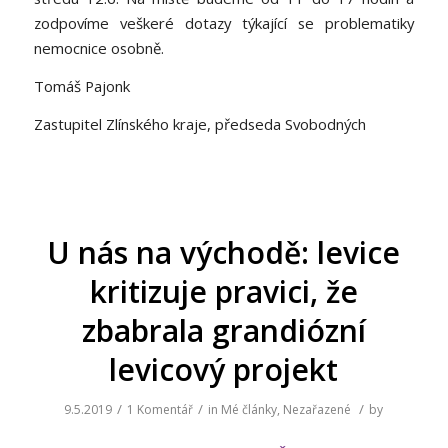
zodpovíme veškeré dotazy týkající se problematiky
nemocnice osobně.
Tomáš Pajonk
Zastupitel Zlínského kraje, předseda Svobodných
U nás na východě: levice
kritizuje pravici, že
zbabrala grandiózní
levicový projekt
/
/
/
9.5.2019
1 Komentář
in
Mé články
,
Nezařazené
by