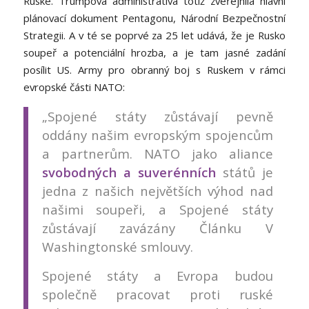
Ruské. Trumpova administrativa totiž zveřejnila hlavní
plánovací dokument Pentagonu, Národní Bezpečnostní
Strategii. A v té se poprvé za 25 let udává, že je Rusko
soupeř a potenciální hrozba, a je tam jasné zadání
posílit US. Army pro obranný boj s Ruskem v rámci
evropské části NATO:
„Spojené státy zůstávají pevně
oddány našim evropským spojencům
a partnerům. NATO jako aliance
svobodných a suverénních
států je
jedna z našich největších výhod nad
našimi soupeři, a Spojené státy
zůstávají zavázány Článku V
Washingtonské smlouvy.
Spojené státy a Evropa budou
společně pracovat proti ruské