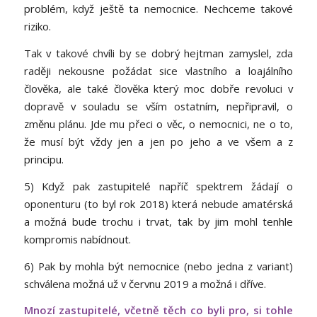
problém, když ještě ta nemocnice. Nechceme takové
riziko.
Tak v takové chvíli by se dobrý hejtman zamyslel, zda
raději nekousne požádat sice vlastního a loajálního
člověka, ale také člověka který moc dobře revoluci v
dopravě v souladu se vším ostatním, nepřipravil, o
změnu plánu. Jde mu přeci o věc, o nemocnici, ne o to,
že musí být vždy jen a jen po jeho a ve všem a z
principu.
5) Když pak zastupitelé napříč spektrem žádají o
oponenturu (to byl rok 2018) která nebude amatérská
a možná bude trochu i trvat, tak by jim mohl tenhle
kompromis nabídnout.
6) Pak by mohla být nemocnice (nebo jedna z variant)
schválena možná už v červnu 2019 a možná i dříve.
Mnozí zastupitelé, včetně těch co byli pro, si tohle