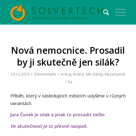
Nová nemocnice. Prosadil
by ji skutečně jen silák?
/
/
19.12.2019
0 Komentáře
in
Kraj
,
Krátce
,
Mé články
,
Nezařazené
/
by
Příběh, který v následujících měsících uslyšíme v různých
variantách.
Jura Čunek je silák a jinak to prosadit nešlo
.
Ve skutečnosti je to přesně naopak.