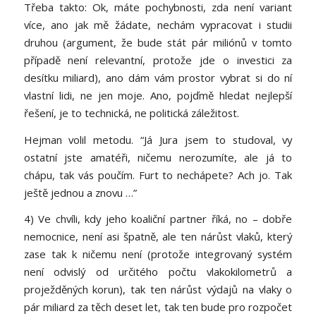
Třeba takto: Ok, máte pochybnosti, zda není variant
více, ano jak mě žádate, nechám vypracovat i studii
druhou (argument, že bude stát pár miliónů v tomto
případě není relevantní, protože jde o investici za
desítku miliard), ano dám vám prostor vybrat si do ní
vlastní lidi, ne jen moje. Ano, pojďmě hledat nejlepší
řešení, je to technická, ne politická záležitost.
Hejman volil metodu. “Já Jura jsem to studoval, vy
ostatní jste amatéři, ničemu nerozumíte, ale já to
chápu, tak vás poučím. Furt to nechápete? Ach jo. Tak
ještě jednou a znovu …”
4) Ve chvíli, kdy jeho koaliční partner říká, no – dobře
nemocnice, není asi špatně, ale ten nárůst vlaků, který
zase tak k ničemu není (protože integrovaný systém
není odvislý od určitého počtu vlakokilometrů a
proježděných korun), tak ten nárůst výdajů na vlaky o
pár miliard za těch deset let, tak ten bude pro rozpočet