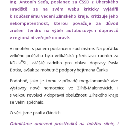
Ing. Antonín Seďa, poslanec za ČSSD z Uherského
Hradiště, se na svém webu kriticky vyjádřil
k současnému vedení Zlínského kraje. Kritizuje jeho
nekompetentnost, kterou považuje za důvod
zrušení tendru na výběr autobusových dopravců
v regionální veřejné dopravě.
V mnohém s panem poslancem souhlasíme. Na počátku
velkého průšvihu byla velikášská představa radních za
KDU-ČSL, zvláště radního pro oblast dopravy Pavla
Botka, avšak za mohutné podpory hejtmana Čunka.
Podobně, jako je tomu v případě megalomanské vize
výstavby nové nemocnice ve Zlíně-Malenovicích, i
s velkou revolucí v dopravní obslužnosti Zlínského kraje
se velmi spěchalo.
O věci jsme psali v článcích:
Odmítáme omezení prostředků na údržbu silnic, i