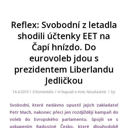
Reflex: Svobodní z letadla
shodili účtenky EET na
Čapí hnízdo. Do
eurovoleb jdou s
prezidentem Liberlandu
Jedličkou
/
/
/
16.4.2019
0 Komentáře
in
Napsali o mně
,
Nezařazené
by
Svobodní, které nedávno opustil jejich zakladatel
Petr Mach, nakonec přeci jen rozdjíždějí kampaň do
voleb do Evropského parlamentu. Spojili se s
uskupením Radostné Česko, které dlouhodobě