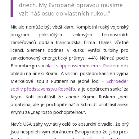
dnech. My Evropané opravdu musíme
vzít náš osud do vlastních rukou.”
Nic ale nemůže být větší klam. Kompletní ruský vojenský
program pokročilých tankových termovizních
zaměřovačů dodala francouzská firma Thales včetně
licencí. Siemens dodnes v Rusku vyrábí turbíny pro
sankcionovaný energetický průmysl. 44% Němců podle
Bloombergu
souhlasí s appeassementem s Ruskem
bez
ohledu na anexi Krymu. A všichni poslední kancléři vyjma
Merkelové jsou s Putinem na jedné lodi –
Schroeder
sedí v představenstvu Rosněftu
a je odpůrcem sankcí za
Krym, Kohl prohlásil že anexe Krymu Ruskem „není
přijatelná, ale je pochopitelná” a Schmidt prohlásil anexi
Krymu za „naprosto pochopitelnou”.
Navíc USA záhy vyvrátily celé to absurdní divadlo, že prý
jsou nespolehlivým obráncem Evropy nebo že jsou pro-