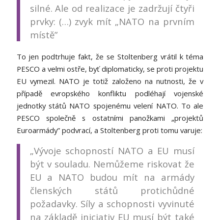
silné. Ale od realizace je zadržují čtyři
prvky: (…) zvyk mít „NATO na prvním
místě”
To jen podtrhuje fakt, že se Stoltenberg vrátil k téma
PESCO a velmi ostře, byť diplomaticky, se proti projektu
EU vymezil. NATO je totiž založeno na nutnosti, že v
případě evropského konfliktu podléhají vojenské
jednotky států NATO spojenému velení NATO. To ale
PESCO společně s ostatními panožkami „projektů
Euroarmády” podvrací, a Stoltenberg proti tomu varuje:
„Vývoje schopností NATO a EU musí
být v souladu. Nemůžeme riskovat že
EU a NATO budou mít na armády
členských států protichůdné
požadavky. Síly a schopnosti vyvinuté
na základě iniciativ EU musí být také