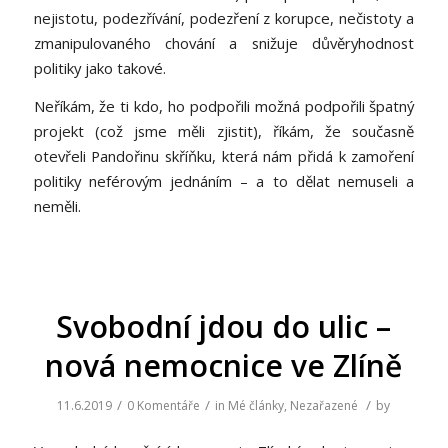
nejistotu, podezřívání, podezření z korupce, nečistoty a
zmanipulovaného chování a snižuje důvěryhodnost
politiky jako takové.
Neříkám, že ti kdo, ho podpořili možná podpořili špatný
projekt (což jsme měli zjistit), říkám, že současně
otevřeli Pandořinu skříňku, která nám přidá k zamoření
politiky neférovým jednáním – a to dělat nemuseli a
neměli.
Svobodní jdou do ulic –
nová nemocnice ve Zlíně
/
/
/
11.6.2019
0 Komentáře
in
Mé články
,
Nezařazené
by