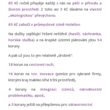
85
Kč ročně přispěje každý z nás na
péči o přírodu a
životní prostředí
. Z toho asi
3
Kč dáváme na
vlastní
„ekologickou“ převýchovu
.
65
Kč
zahučí v průmyslové zóně Holešov
.
Na služby zajišťující řešení neštěstí (
hasiči, záchranka,
horská služba
) a na krajské územní plánování jdou
54
koruny.
A pak už jsou to jen relativně „drobné“:
18
korun na
cestovní ruch
,
16
korun na
tzv. inovace
(peníze pro vybrané firmy,
kterými kraj malinko křiví tržní prostředí),
4
koruny na
integraci cizinců, národnostní
problematiku, apod
.,
a
3
koruny ještě na přilepšenou pro
zdravotnictví
.