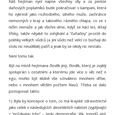
Náš hejtman nyní napne všechny síly a za peníze
daňových poplatníků bude pokračovat v kampani, která
ho vykreslí jako rozhodného, silného muže, zachránce
nemocných v kraji a takového rázného chlapa, co se s
ničím nemaže a jak všichni víme, když se kácí les, létají
třísky, takže nějaké to zohýbání a “čuňačiny” prostě do
politiky velkých vůdců (a jiní vůdci než velcí co búchají do
stolu nic neudělali) patří a jinak by se nikdy nic nestalo.
Není tomu tak.
Být na místě hejtmana člověk jiný, člověk, který je zvyklý
spolupráci s ostatními a kterému jde více o věc než o
ego, mohlo být klidně vše schváleno mnohem dříve,
nebo s mnohem větším počtem hlasů. Třeba se dalo
postupovat takto:
1) Byla by koncepce o tom, co má krajské zdravotnictví
jako celek v následujících desetiletích nabízet (vyplývající
z “průzkumu trhu” – tedy demografie, lék. trendů atd.