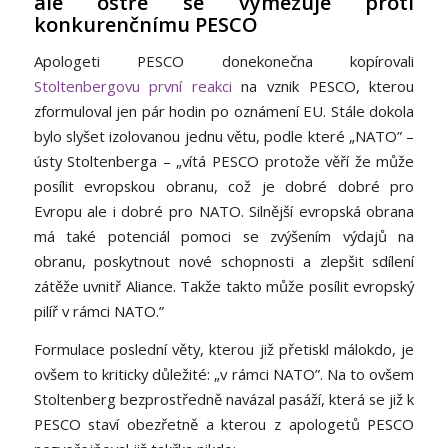
ale ostře se vymezuje proti
konkurenčnímu PESCO
Apologeti PESCO donekonečna kopírovali
Stoltenbergovu první reakci
na vznik PESCO, kterou
zformuloval jen pár hodin po oznámení EU. Stále dokola
bylo slyšet izolovanou jednu větu, podle které „NATO” –
ústy Stoltenberga – „vítá PESCO protože věří že může
posílit evropskou obranu, což je dobré dobré pro
Evropu ale i dobré pro NATO. Silnější evropská obrana
má také potenciál pomoci se zvýšením výdajů na
obranu, poskytnout nové schopnosti a zlepšit sdílení
zátěže uvnitř Aliance. Takže takto může posílit evropský
pilíř v rámci NATO.”
Formulace poslední věty, kterou již přetiskl málokdo, je
ovšem to kriticky důležité: „v rámci NATO”. Na to ovšem
Stoltenberg bezprostředně navázal pasáží, která se již k
PESCO staví obezřetně a kterou z apologetů PESCO