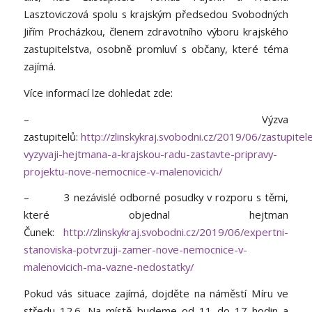
Lasztoviczová spolu s krajským předsedou Svobodných
Jiřím Procházkou, členem zdravotního výboru krajského
zastupitelstva, osobně promluví s občany, které téma
zajímá.
Více informací lze dohledat zde:
– Výzva
zastupitelů:
http://zlinskykraj.svobodni.cz/2019/06/zastupitel
vyzyvaji-hejtmana-a-krajskou-radu-zastavte-pripravy-
projektu-nove-nemocnice-v-malenovicich/
– 3 nezávislé odborné posudky v rozporu s těmi,
které objednal hejtman
Čunek:
http://zlinskykraj.svobodni.cz/2019/06/expertni-
stanoviska-potvrzuji-zamer-nove-nemocnice-v-
malenovicich-ma-vazne-nedostatky/
Pokud vás situace zajímá, dojděte na náměstí Míru ve
středu 12.6. Na místě budeme od 11 do 17 hodin a