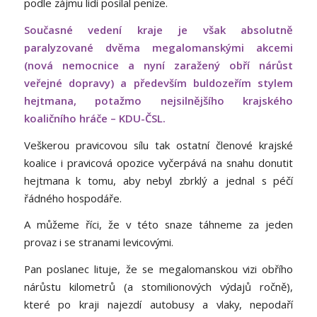
podle zájmu lidí posílal peníze.
Současné vedení kraje je však absolutně
paralyzované dvěma megalomanskými akcemi
(nová nemocnice a nyní zaražený obří nárůst
veřejné dopravy) a především buldozeřím stylem
hejtmana, potažmo nejsilnějšího krajského
koaličního hráče – KDU-ČSL.
Veškerou pravicovou sílu tak ostatní členové krajské
koalice i pravicová opozice vyčerpává na snahu donutit
hejtmana k tomu, aby nebyl zbrklý a jednal s péčí
řádného hospodáře.
A můžeme říci, že v této snaze táhneme za jeden
provaz i se stranami levicovými.
Pan poslanec lituje, že se megalomanskou vizi obřího
nárůstu kilometrů (a stomilionových výdajů ročně),
které po kraji najezdí autobusy a vlaky, nepodaří