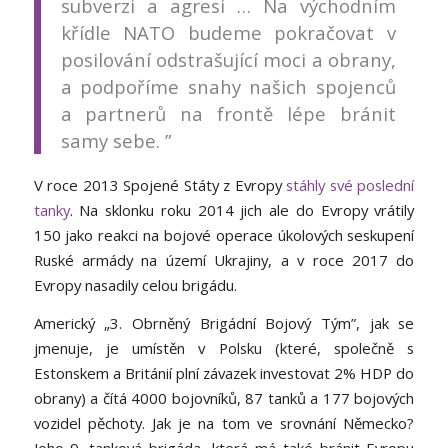
subverzi a agresi … Na východním
křídle NATO budeme pokračovat v
posilování odstrašující moci a obrany,
a podpoříme snahy našich spojenců
a partnerů na frontě lépe bránit
samy sebe. ”
V roce 2013 Spojené Státy z Evropy
stáhly své poslední
tanky
. Na sklonku roku 2014 jich ale do Evropy vrátily
150 jako reakci na bojové operace úkolových seskupení
Ruské armády na území Ukrajiny, a v roce 2017 do
Evropy nasadily celou brigádu.
Americký „3. Obrněný Brigádní Bojový Tým”, jak se
jmenuje, je umístěn v Polsku (které, společně s
Estonskem a Británií plní závazek investovat 2% HDP do
obrany) a čítá 4000 bojovníků, 87 tanků a 177 bojových
vozidel pěchoty. Jak je na tom ve srovnání Německo?
Jeho 9. tanková brigáda, která má také bránit Evropu