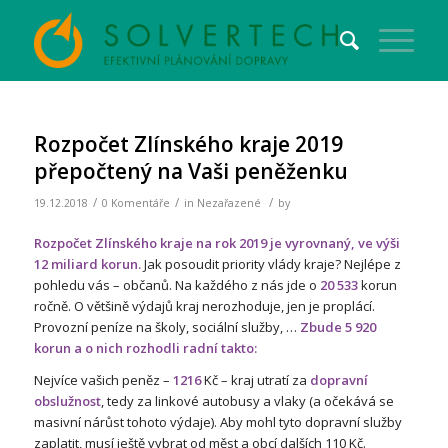
Rozpočet Zlínského kraje 2019
přepočtený na Vaši peněženku
/
/
/
19.12.2018
0 Komentáře
in
Nezařazené
by
Rozpočet Zlínského kraje na rok 2019 je vyrovnaný, ve výši
12 miliard korun.
Jak posoudit priority vlády kraje? Nejlépe z
pohledu vás – občanů. Na každého z nás jde o
20 533
korun
ročně. O většině výdajů kraj nerozhoduje, jen je proplácí.
Provozní peníze na školy, sociální služby, …
Zbude 5 920
korun a o nich rozhodli radní takto:
Nejvíce vašich peněz –
1216
Kč – kraj utratí za
dopravní
obslužnost
, tedy za linkové autobusy a vlaky (a očekává se
masivní nárůst tohoto výdaje). Aby mohl tyto dopravní služby
zaplatit, musí ještě vybrat od měst a obcí dalších 110 Kč.