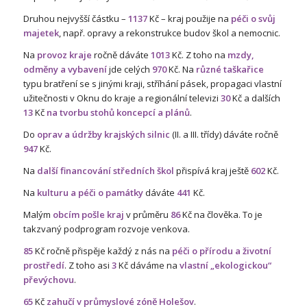
Druhou nejvyšší částku –
1137
Kč – kraj použije na
péči o svůj
majetek
, např. opravy a rekonstrukce budov škol a nemocnic.
Na
provoz kraje
ročně dáváte
1013
Kč. Z toho na
mzdy,
odměny a vybavení
jde celých
970
Kč. Na
různé taškařice
typu bratření se s jinými kraji, stříhání pásek, propagaci vlastní
užitečnosti v Oknu do kraje a regionální televizi
30
Kč a dalších
13
Kč
na tvorbu stohů koncepcí a plánů
.
Do
oprav a údržby krajských silnic
(II. a III. třídy) dáváte ročně
947
Kč.
Na
další financování středních škol
přispívá kraj ještě
602
Kč.
Na
kulturu a péči o památky
dáváte
441
Kč.
Malým
obcím pošle kraj
v průměru
86
Kč na člověka. To je
takzvaný podprogram rozvoje venkova.
85
Kč ročně přispěje každý z nás na
péči o přírodu a životní
prostředí
. Z toho asi
3
Kč dáváme na
vlastní „ekologickou“
převýchovu
.
65
Kč
zahučí v průmyslové zóně Holešov
.