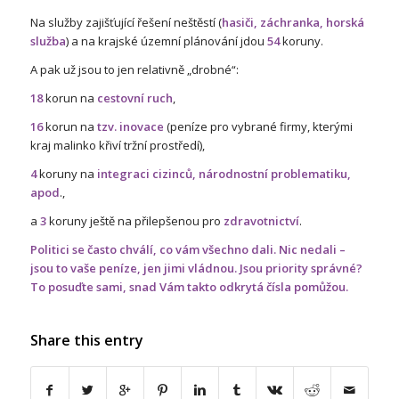
Na služby zajišťující řešení neštěstí (
hasiči, záchranka, horská
služba
) a na krajské územní plánování jdou
54
koruny.
A pak už jsou to jen relativně „drobné“:
18
korun na
cestovní ruch
,
16
korun na
tzv. inovace
(peníze pro vybrané firmy, kterými
kraj malinko křiví tržní prostředí),
4
koruny na
integraci cizinců, národnostní problematiku,
apod
.,
a
3
koruny ještě na přilepšenou pro
zdravotnictví
.
Politici se často chválí, co vám všechno dali. Nic nedali –
jsou to vaše peníze, jen jimi vládnou. Jsou priority správné?
To posuďte sami, snad Vám takto odkrytá čísla pomůžou.
Share this entry