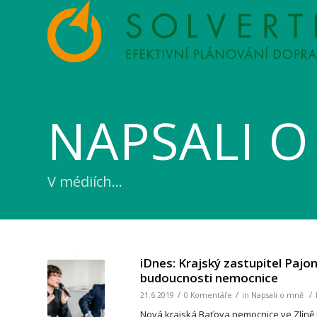
NAPSALI 
V médiích…
iDnes: Krajský zastupitel Pajo
budoucnosti nemocnice
/
/
/
21.6.2019
0 Komentáře
in
Napsali o mně
Nová krajská Baťova nemocnice ve Zlíně 