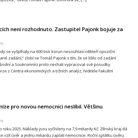
ících není rozhodnuto. Zastupitel Pajonk bojuje za
by
dy se vyšplhaly na 600 tisíc korun nesouhlasí někteří opoziční
ané zadání,“ zlobí se Tomáš Pajonk s tím, že se lišilo od zadání
dní a Soukromníci proto nechali vypracovat své posudky.
e z Centra ekonomických a tržních analýz, ředitele Fakultní
níze pro novou nemocnici neslíbil. Většinu
by
roku 2025. Náklady jsou vyčísleny na 7,9 miliardy Kč. Zlínský kraj dá
chce vzít úvěr a jednu miliardu zaplatí nemocnice. Roční splátku úvěru