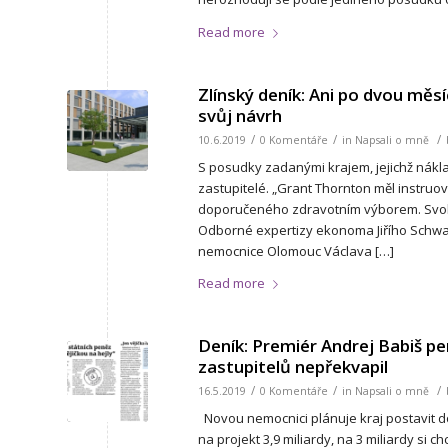
Read more
Zlínský deník: Ani po dvou měs
svůj návrh
/
/
/
10.6.2019
0 Komentáře
in
Napsali o mně
S posudky zadanými krajem, jejichž nákla
zastupitelé. „Grant Thornton měl instruov
doporučeného zdravotním výborem. Svobo
Odborné expertizy ekonoma Jiřího Schwarz
nemocnice Olomouc Václava […]
Read more
Deník: Premiér Andrej Babiš pe
zastupitelů nepřekvapil
/
/
/
16.5.2019
0 Komentáře
in
Napsali o mně
Novou nemocnici plánuje kraj postavit do 
na projekt 3,9 miliardy, na 3 miliardy si 