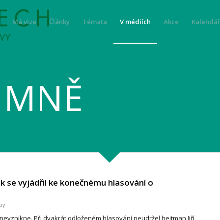
Má vize
Články
Témata
V médiích
Akce
Kalendář
O MNĚ
nk se vyjádřil ke konečnému hlasování o
by
nevznikne. Při dvakrát odloženém hlasování neudržel hejtman Jiří