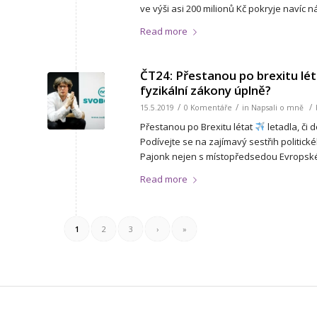
ve výši asi 200 milionů Kč pokryje navíc n
Read more
ČT24: Přestanou po brexitu léta
fyzikální zákony úplně?
/
/
/
15.5.2019
0 Komentáře
in
Napsali o mně
Přestanou po Brexitu létat
letadla, či 
Podívejte se na zajímavý sestřih politi
Pajonk nejen s místopředsedou Evropsk
Read more
1
2
3
›
»