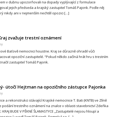
stvem v dubnu upozorňovali na dopady vyplývající z formulace
val jejich předseda a krajský zastupitel Tomáš Pajonk. Podle něj
rý nikdy ani v nejmenším nechtěl opozici […]
raj zvažuje trestní oznámení
by
vé Baťově nemocnici houstne. Kraj se důrazně ohradil vůči
acovat opoziční zastupitelé. “Pokud někdo začíná hrát hru s trestním
načil zastupitel Tomáš Pajonk.
bný- útočí Hejtman na opozičního zástupce Pajonka
by
 a rekonstrukci stávající Krajské nemocnice T. Bati (KNTB) ve Zlíně
uje podání trestního oznámení na znalce v oblasti stavebnictví Zdeňka
K: KRAJ BUDE V PĚKNÉ ŠLAMASTYCE „Zastupitelé nejsou hloupí a
pozice,“ uvedl Tomáš Pajonk. Domnívá se, […]