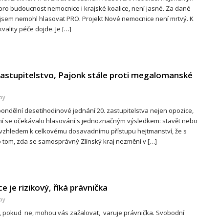
pro budoucnost nemocnice i krajské koalice, není jasné. Za dané
jsem nemohl hlasovat PRO. Projekt Nové nemocnice není mrtvý. K
ality péče dojde. Je […]
 zastupitelstvo, Pajonk stále proti megalomanské
by
ondělní desetihodinové jednání 20. zastupitelstva nejen opozice,
dání se očekávalo hlasování s jednoznačným výsledkem: stavět nebo
vzhledem k celkovému dosavadnímu přístupu hejtmanství, že s
 tom, zda se samosprávný Zlínský kraj nezmění v […]
e je rizikový, říká právnička
by
, pokud ne, mohou vás zažalovat, varuje právnička. Svobodní