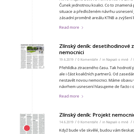
Čunek jednotnou koalici. Co to znamená 
situace a předloženém návrhu usnesení 
zásadní proměně areálu KTNB a zvýšení kv
Read more
Zlínský deník: desetihodinové
nemocnici
/
/
/
19.6.2019
0 Komentáře
in
Napsali o mně
Přehlídka ztraceného času. Tak hodnotí p
ale i část koaličních partnerů. Od zase
nestavět novou nemocnici. Máme obavu 
návrhem usnesení hlasujeme de facto i o
Read more
Zlínský deník: Projekt nemocnic
/
/
/
14.6.2019
0 Komentáře
in
Napsali o mně
Když bude vše skvělé, budou vám tleskat