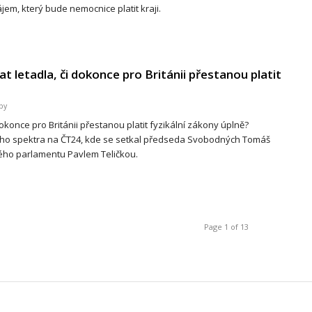
ájem, který bude nemocnice platit kraji.
t letadla, či dokonce pro Británii přestanou platit
by
dokonce pro Británii přestanou platit fyzikální zákony úplně?
ckého spektra na ČT24, kde se setkal předseda Svobodných Tomáš
ého parlamentu Pavlem Teličkou.
Page 1 of 13