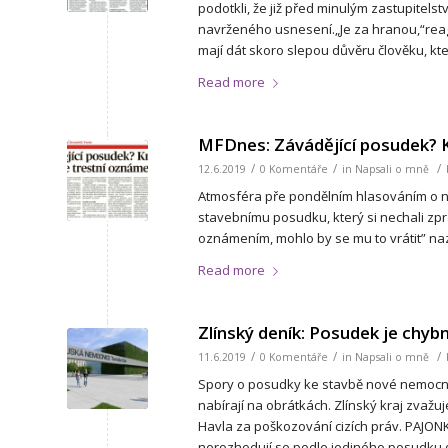
podotkli, že již před minulým zastupitel
navrženého usnesení.„Je za hranou,“reago
mají dát skoro slepou důvěru člověku, kte
Read more
MFDnes: Závádějící posudek? K
/
/
/
12.6.2019
0 Komentáře
in
Napsali o mně
Atmosféra pře pondělním hlasováním o no
stavebnímu posudku, který si nechali zpr
oznámením, mohlo by se mu to vrátit” naz
Read more
Zlínský deník: Posudek je chy
/
/
/
11.6.2019
0 Komentáře
in
Napsali o mně
Spory o posudky ke stavbě nové nemocnice
nabírají na obrátkách. Zlínský kraj zvaž
Havla za poškozování cizích práv. PAJON
nerozhodují se podle jediného posudku o