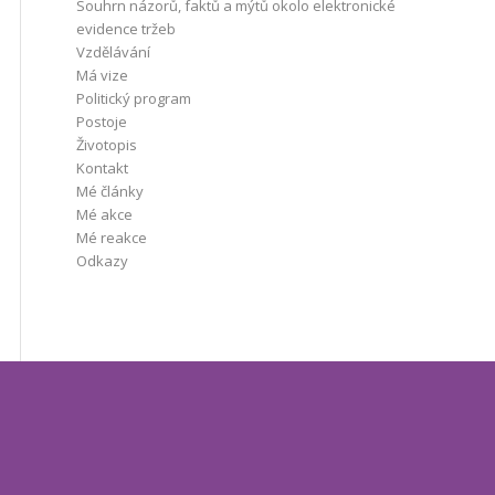
Souhrn názorů, faktů a mýtů okolo elektronické
evidence tržeb
Vzdělávání
Má vize
Politický program
Postoje
Životopis
Kontakt
Mé články
Mé akce
Mé reakce
Odkazy