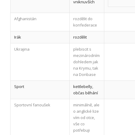
vniknuvších
Afghanistán
rozdělit do
konfederace
Irák
rozdělit
Ukrajina
plebiscit s
mezinárodním
dohledem jak
na Krymu, tak
na Donbase
Sport
kettlebelly,
občas běhání
Sportovní fanoušek
minimálně, ale
o anglické lize
vím od otce,
vše co
potřebuji