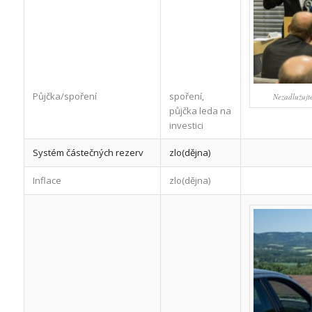
Půjčka/spoření
spoření,
Nezadlužujte,
půjčka leda na
investici
Systém částečných rezerv
zlo(dějna)
Inflace
zlo(dějna)