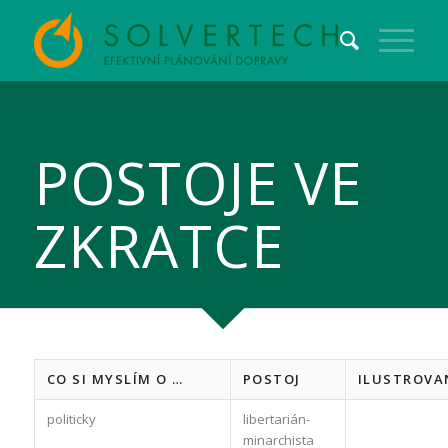
POSTOJE VE
ZKRATCE
CO SI MYSLÍM O …
POSTOJ
ILUSTROVA
politicky
libertarián-
minarchista