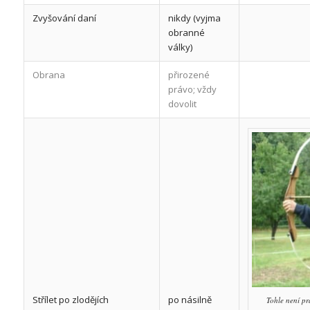
Zvyšování daní
nikdy (vyjma
obranné
války)
Obrana
přirozené
právo; vždy
dovolit
Střílet po zlodějích
po násilně
Tohle není pr