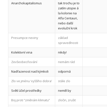
Anarchokapitalismus
tak trochu je to
zatím utopie á
la kolonie na
Alfa Centauri,
nebo další
evoluční krok
Presumpce neviny
základ
spravedlnosti
Kolektivní vina
nikdy!
Zevšeobecňování
nemám rád
Nadřazenost nad kýmkoli
odporná
Zlo ve jménu ‘vyššího dobra’
stále zlo
Světí účel prostředky
neměl by
Boj proti “změnám klimatu”
zločin, zrušit