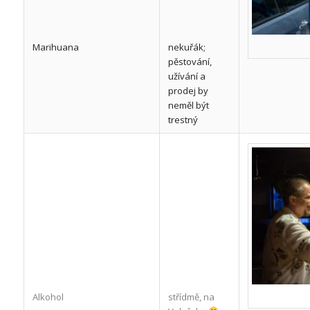
Marihuana
nekuřák;
pěstování,
užívání a
prodej by
neměl být
trestný
Alkohol
střídmě, na