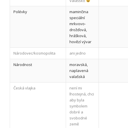
Valašsko
Polévky
maminčina
speciální
mrkvovo-
drožďová,
hrášková,
hovězí vývar
Národovec/kosmopolita
ani jedno
Národnost
moravská,
naplavená
valašská
Česká vlajka
není mi
lhostejná, chci
aby byla
symbolem
dobré a
svobodné
země