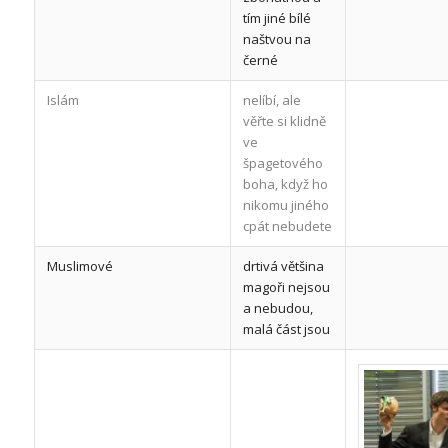
tím jiné bílé
naštvou na
černé
Islám
nelíbí, ale
věřte si klidně
ve
špagetového
boha, když ho
nikomu jiného
cpát nebudete
Muslimové
drtivá většina
magoři nejsou
a nebudou,
malá část jsou