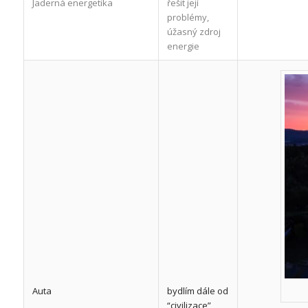
Jaderná energetika
řešit její
problémy,
úžasný zdroj
energie
Auta
bydlím dále od
“civilizace”,