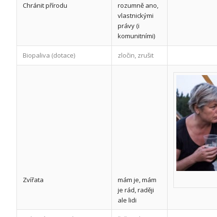
Chránit přírodu
rozumně ano,
vlastnickými
právy (i
komunitními)
Biopaliva (dotace)
zločin, zrušit
Zvířata
mám je, mám
je rád, raději
ale lidi