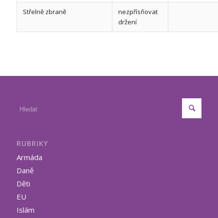
Střelně zbraně
nezpřísňovat
držení
RUBRIKY
Armáda
Daně
Děti
EU
Islám