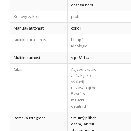
dost se hodí
Bodový zákon
proti
Manuál/automat
cokoli
Multikulturalismus
hloupá
ideologie
Multikulturnost
v pořádku
Cikáni
Ať jsou sví, ale
ať (tak jako
všichni)
nezasahují do
životů a
majetku
ostatních
Romská integrace
Smutný příběh
o tom, jak bílí
zbohatnou a