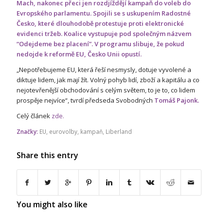
Mach, nakonec přeci jen rozdjíždějí kampaň do voleb do
Evropského parlamentu. Spojili se s uskupením Radostné
Česko, které dlouhodobě protestuje proti elektronické
evidenci tržeb. Koalice vystupuje pod společným názvem
“Odejdeme bez placení”. V programu slibuje, že pokud
nedojde k reformě EU, Česko Unii opustí.
„Nepotřebujeme EU, která řeší nesmysly, dotuje vyvolené a
diktuje lidem, jak mají žít. Volný pohyb lidí, zboží a kapitálu a co
nejotevřenější obchodování s celým světem, to je to, co lidem
prospěje nejvíce“, tvrdí předseda Svobodných
Tomáš Pajonk.
Celý článek
zde.
Značky:
EU
,
eurovolby
,
kampaň
,
Liberland
Share this entry
You might also like