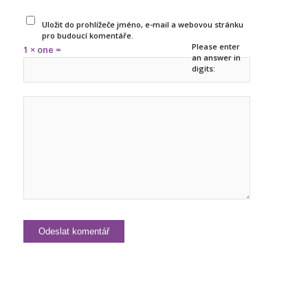
Uložit do prohlížeče jméno, e-mail a webovou stránku
pro budoucí komentáře.
Please enter
1 × one =
an answer in
digits: