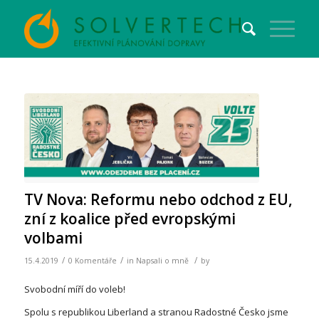
TV Nova: Reformu nebo odchod z EU,
zní z koalice před evropskými
volbami
/
/
/
15.4.2019
0 Komentáře
in
Napsali o mně
by
Svobodní míří do voleb!
Spolu s republikou Liberland a stranou Radostné Česko jsme