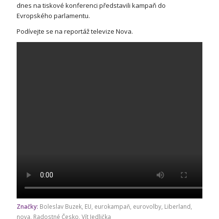
dnes na tiskové konferenci představili kampaň do
Evropského parlamentu.
Podívejte se na reportáž televize Nova.
Značky:
Boleslav Buzek
,
EU
,
eurokampaň
,
eurovolby
,
Liberland
,
nova
,
Radostné Česko
,
Vít Jedlička