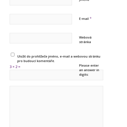
*
E-mail
Webová
stránka
Uložit do prohlížeče jméno, e-mail a webovou stránku
pro budoucí komentáře.
Please enter
3 × 2 =
an answer in
digits: