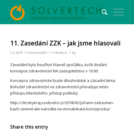
11. Zasedání ZZK – jak jsme hlasovali
/
/
/
5.2.2018
0 Komentáře
in
Reakce
by
Zasedání bylo bouřlivé hlavně zpočátku, kvůli dodání
koncepce zdravotnictví NA zastupitelstvo v 10.00.
Koncepce zdravotnictví bude dlouhodobé a zásadní téma.
Bohužel zdravotnictví ve zdravotnictví převažuje místo
přístupu klientského, přístup politický.
http://zlinskykraj.svobodni.cz/2018/02/johann-sebastian-
bach-zemrel-ale-narodila-se-mrnulinkata-koncepcicka/
Share this entry