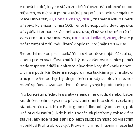
V dnešní době, kdy se stává znečištění ovzduší a obecně oso
městech, by měl stát jednoznačně podpořit, respektive nijak n
State University (
Li, Hong a Zhang, 2016)
, znamená vstup Uberu n
přispívá ke snížení emisí CO2. Tento koncept také dovoluje st
přivydělali formou zkráceného úvazku, čímž se obecně snižují 
Western Carolina University, (
Dills a Mulholland, 2016)
, klesne 
počet zatčení z důvodu řízení v opilosti v průměru o 12–18%.
Svobodní nejsou proti taxikářům, rozhodně se najde část trhu,
Uberu preferovat. Často může být nezkušenost místních poměrů,
nedostupnost řidičů u aplikace důvodem k využití konkurence. 
či v něm podniká. Řešením rozporu mezi taxikáři a jinými plat
trhu je dle Svobodných jediným řešením, kdy se otevře možnost
nutně splňovat kvantum dnes už nesmyslných podmínek pro mož
Pro konkrétní příklad legislativy nemusíme chodit daleko. Esto
snadného online systému přiznávání daní tuto službu zcela imp
standardních taxi. Kalle Palling, tamní dlouholetý poslanec, 
udělat diskusní stůl, kde budou sedět jak platformy, tak taxi fir
stav je, aby lidé raději sáhli po jejich službách místo po vlast
například Praha obrovský,”. Právě v Tallinnu, hlavním městě Es