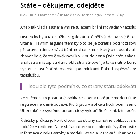
Státe – děkujeme, odejděte
/
/
/
8.2.2018
1 Komentář
in
Mé články
,
Technologie
,
Témata
by
Aneb jak vláda zastaralými regulacemi brání inovacím v taxislu
Historicky byla taxislužba regulována téměř všude na světě. Re
vítána. Hlavním argumentem bylo to, že je zkrátka pod rozlišov
přepravu a tím selhává tržní mechanismus, který by dostal z t
chovat řidič, často člověk neví kolik bude daná jízda stát, zák
znalosti o místopisu dané oblasti a zároveň je také nutno konkr
systém s jasně předepsanými podmínkami. Pokud úspěšně absol
taxislužbu.
Jsou ale tyto podmínky ze strany státu adekvátní 
Vezměme si to postupně. Aplikace Uber a také jiné moderní nás
regulace na dané odvětví. Řidiči jsou v aplikaci hodnoceni samo
Uber také ze systému automaticky vyloučí řidiče s nízkým počtem
Řidičský průkaz je kontrolován ze strany samotné aplikace, zn
dokáže v reálném čase sbírat informace o aktuální vytíženosti 
informace o roku výroby a modelu vozidla. Zároveň Uber posky