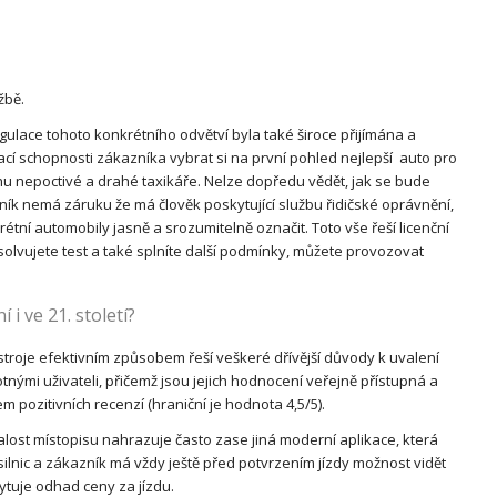
žbě.
gulace tohoto konkrétního odvětví byla také široce přijímána a
ací schopnosti zákazníka vybrat si na první pohled nejlepší auto pro
rhu nepoctivé a drahé taxikáře. Nelze dopředu vědět, jak se bude
azník nemá záruku že má člověk poskytující službu řidičské oprávnění,
étní automobily jasně a srozumitelně označit. Toto vše řeší licenční
vujete test a také splníte další podmínky, můžete provozovat
i ve 21. století?
troje efektivním způsobem řeší veškeré dřívější důvody k uvalení
tnými uživateli, přičemž jsou jejich hodnocení veřejně přístupná a
 pozitivních recenzí (hraniční je hodnota 4,5/5).
alost místopisu nahrazuje často zase jiná moderní aplikace, která
silnic a zákazník má vždy ještě před potvrzením jízdy možnost vidět
tuje odhad ceny za jízdu.