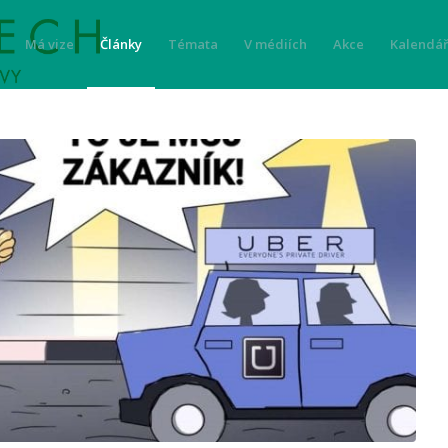
Má vize
Články
Témata
V médiích
Akce
Kalendář