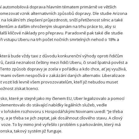
bní automobilová doprava hlavním tématem primárně ve větších
eomezovat vznik alternativních způsobů dopravy. Dle studie Arizona
a lokální trh zlepšení průjezdnosti, sníží přetíženost silnic a také
udentům a dalším ohroženým skupinám na trhu práce to, aby si
další klíčové náklady pro přepravu. Paradoxně pak také dle studie
při vstupu Uberu na trh počet nočních smrtelných nehod o 18% a
 která bude vždy taxi z důvodu konkurenční výhody oproti řidičům
 častá neznalost češtiny mezi řidiči Uberu, či snad špatná pověst a
Tento způsob dopravy je zcela v pořádku a kdo chce, ať jej využívá,
formami ovšem nespočívá v zakázání daných alternativ. Liberalizace
 vozit lidi levně všem provozovatelům, kteří již nebudou muset
nost získat licenci.
nsko, které je stejně jako my členem EU, Uber legalizovalo a pomocí
lementovalo do stávající nabídky legálních služeb, vedle
pak v loňském rozhovoru s Hospodářskými Novinami uvedl: “Je třeba
my, a je třeba se jich zeptat, jak dosáhnout cílového stavu. A cílový
ním voze. To by mimo jiné vyřešilo i problém s parkováním, který má
tonska, takový systém již funguje.