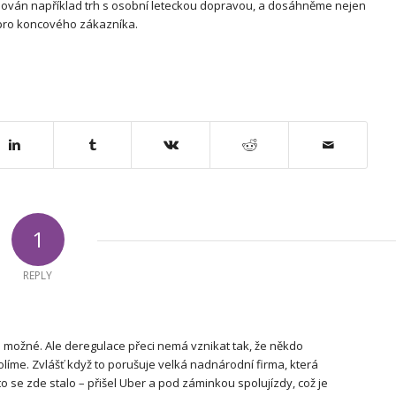
ulován například trh s osobní leteckou dopravou, a dosáhněme nejen
u pro koncového zákazníka.
1
REPLY
o možné. Ale deregulace přeci nemá vznikat tak, že někdo
íme. Zvlášť když to porušuje velká nadnárodní firma, která
to se zde stalo – přišel Uber a pod záminkou spolujízdy, což je