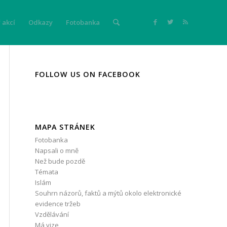
 akcí
Odkazy
Fotobanka
FOLLOW US ON FACEBOOK
MAPA STRÁNEK
Fotobanka
Napsali o mně
Než bude pozdě
Témata
Islám
Souhrn názorů, faktů a mýtů okolo elektronické
evidence tržeb
Vzdělávání
Má vize