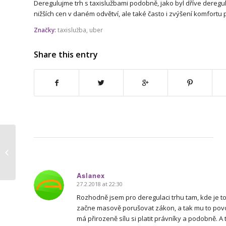
Deregulujme trh s taxislužbami podobně, jako byl dříve dereg
nižších cen v daném odvětví, ale také často i zvýšení komfort
Značky:
taxislužba
,
uber
Share this entry
11. Zasedání ZZK – jak jsme
hlasovali
Aslanex
27.2.2018 at 22:30
says:
Rozhodně jsem pro deregulaci trhu tam, kde je t
začne masově porušovat zákon, a tak mu to povol
má přirozeně sílu si platit právníky a podobně. A 