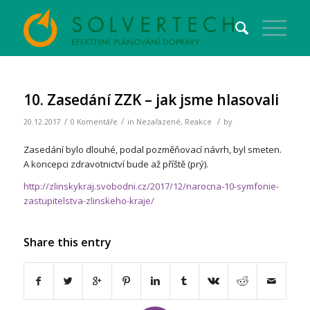
10. Zasedání ZZK – jak jsme hlasovali
/
/
/
20.12.2017
0 Komentáře
in
Nezařazené
,
Reakce
by
Zasedání bylo dlouhé, podal pozměňovací návrh, byl smeten.
A koncepci zdravotnictví bude až příště (prý).
http://zlinskykraj.svobodni.cz/2017/12/narocna-10-symfonie-
zastupitelstva-zlinskeho-kraje/
Share this entry