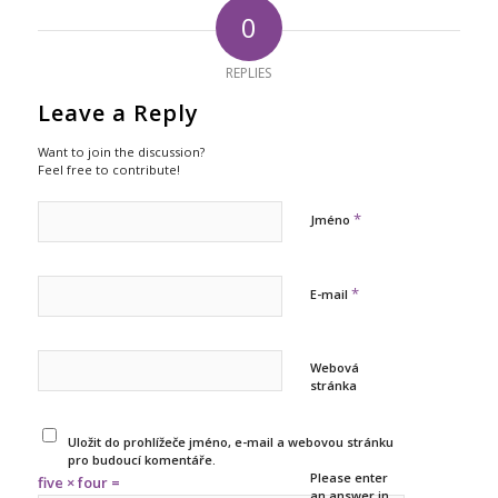
0
REPLIES
Leave a Reply
Want to join the discussion?
Feel free to contribute!
*
Jméno
*
E-mail
Webová
stránka
Uložit do prohlížeče jméno, e-mail a webovou stránku
pro budoucí komentáře.
Please enter
five × four =
an answer in