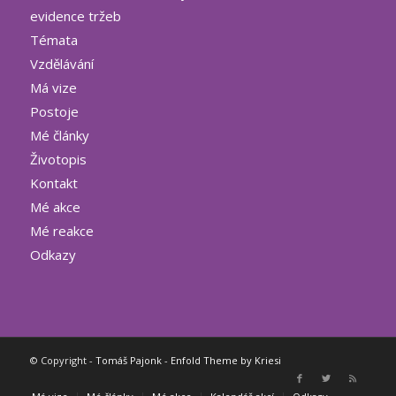
evidence tržeb
Témata
Vzdělávání
Má vize
Postoje
Mé články
Životopis
Kontakt
Mé akce
Mé reakce
Odkazy
© Copyright -
Tomáš Pajonk
-
Enfold Theme by Kriesi