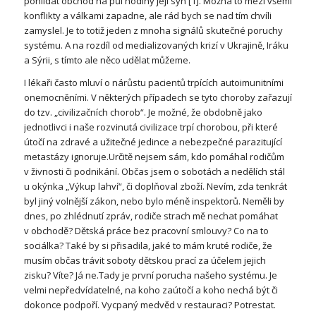
pohlídat obchod na půl hodiny její syn [1]. Možná to mezi všemi
konflikty a válkami zapadne, ale rád bych se nad tím chvíli
zamyslel. Je to totiž jeden z mnoha signálů skutečné poruchy
systému. A na rozdíl od medializovaných krizí v Ukrajině, Iráku
a Sýrii, s tímto ale něco udělat můžeme.
I lékaři často mluví o nárůstu pacientů trpících autoimunitními
onemocněními. V některých případech se tyto choroby zařazují
do tzv. „civilizačních chorob“. Je možné, že obdobně jako
jednotlivci i naše rozvinutá civilizace trpí chorobou, při které
útočí na zdravé a užitečné jedince a nebezpečné parazitující
metastázy ignoruje.
Určitě nejsem sám, kdo pomáhal rodičům
v živnosti či podnikání. Občas jsem o sobotách a nedělích stál
u okýnka „Výkup lahví“, či doplňoval zboží. Nevím, zda tenkrát
byl jiný volnější zákon, nebo bylo méně inspektorů. Neměli by
dnes, po zhlédnutí zpráv, rodiče strach mě nechat pomáhat
v obchodě? Dětská práce bez pracovní smlouvy? Co na to
sociálka? Také by si přisadila, jaké to mám kruté rodiče, že
musím občas trávit soboty dětskou prací za účelem jejich
zisku? Víte? Já ne.Tady je první porucha našeho systému. Je
velmi nepředvídatelné, na koho zaútočí a koho nechá být či
dokonce podpoří. Vycpaný medvěd v restauraci? Potrestat.