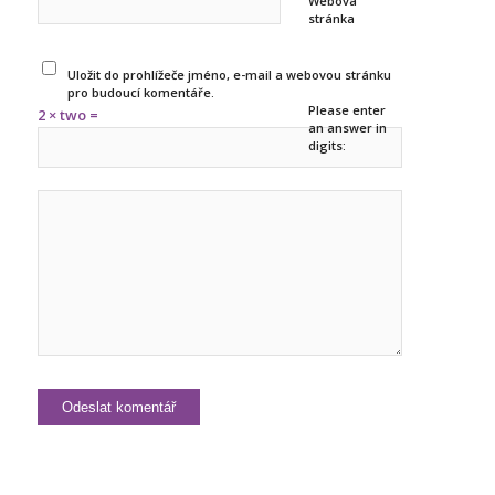
Webová
stránka
Uložit do prohlížeče jméno, e-mail a webovou stránku
pro budoucí komentáře.
Please enter
2 × two =
an answer in
digits: