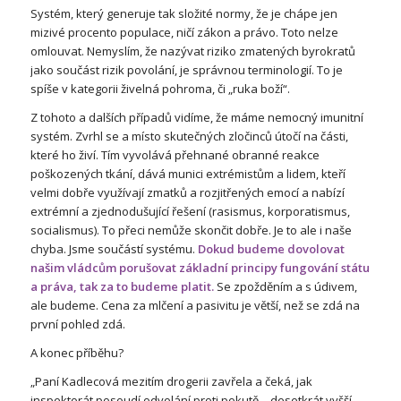
Systém, který generuje tak složité normy, že je chápe jen
mizivé procento populace, ničí zákon a právo. Toto nelze
omlouvat. Nemyslím, že nazývat riziko zmatených byrokratů
jako součást rizik povolání, je správnou terminologií. To je
spíše v kategorii živelná pohroma, či „ruka boží“.
Z tohoto a dalších případů vidíme, že máme nemocný imunitní
systém. Zvrhl se a místo skutečných zločinců útočí na části,
které ho živí. Tím vyvolává přehnané obranné reakce
poškozených tkání, dává munici extrémistům a lidem, kteří
velmi dobře využívají zmatků a rozjitřených emocí a nabízí
extrémní a zjednodušující řešení (rasismus, korporatismus,
socialismus). To přeci nemůže skončit dobře. Je to ale i naše
chyba. Jsme součástí systému.
Dokud budeme dovolovat
našim vládcům porušovat základní principy fungování státu
a práva, tak za to budeme platit.
Se zpožděním a s údivem,
ale budeme. Cena za mlčení a pasivitu je větší, než se zdá na
první pohled zdá.
A konec příběhu?
„Paní Kadlecová mezitím drogerii zavřela a čeká, jak
inspektorát posoudí odvolání proti pokutě – desetkrát vyšší,