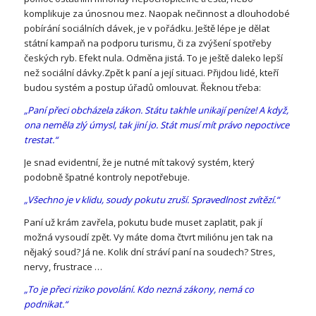
komplikuje za únosnou mez. Naopak nečinnost a dlouhodobé
pobírání sociálních dávek, je v pořádku. Ještě lépe je dělat
státní kampaň na podporu turismu, či za zvýšení spotřeby
českých ryb. Efekt nula. Odměna jistá. To je ještě daleko lepší
než sociální dávky.Zpět k paní a její situaci. Přijdou lidé, kteří
budou systém a postup úřadů omlouvat. Řeknou třeba:
„Paní přeci obcházela zákon. Státu takhle unikají peníze! A když,
ona neměla zlý úmysl, tak jiní jo. Stát musí mít právo nepoctivce
trestat.“
Je snad evidentní, že je nutné mít takový systém, který
podobně špatné kontroly nepotřebuje.
„Všechno je v klidu, soudy pokutu zruší. Spravedlnost zvítězí.“
Paní už krám zavřela, pokutu bude muset zaplatit, pak jí
možná vysoudí zpět. Vy máte doma čtvrt miliónu jen tak na
nějaký soud? Já ne. Kolik dní stráví paní na soudech? Stres,
nervy, frustrace …
„To je přeci riziko povolání. Kdo nezná zákony, nemá co
podnikat.“