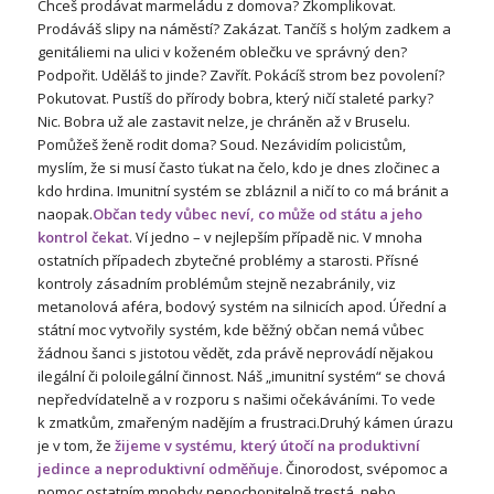
Chceš prodávat marmeládu z domova? Zkomplikovat.
Prodáváš slipy na náměstí? Zakázat. Tančíš s holým zadkem a
genitáliemi na ulici v koženém oblečku ve správný den?
Podpořit. Uděláš to jinde? Zavřít. Pokácíš strom bez povolení?
Pokutovat. Pustíš do přírody bobra, který ničí staleté parky?
Nic. Bobra už ale zastavit nelze, je chráněn až v Bruselu.
Pomůžeš ženě rodit doma? Soud. Nezávidím policistům,
myslím, že si musí často ťukat na čelo, kdo je dnes zločinec a
kdo hrdina. Imunitní systém se zbláznil a ničí to co má bránit a
naopak.
Občan tedy vůbec neví, co může od státu a jeho
kontrol čekat
. Ví jedno – v nejlepším případě nic. V mnoha
ostatních případech zbytečné problémy a starosti. Přísné
kontroly zásadním problémům stejně nezabránily, viz
metanolová aféra, bodový systém na silnicích apod. Úřední a
státní moc vytvořily systém, kde běžný občan nemá vůbec
žádnou šanci s jistotou vědět, zda právě neprovádí nějakou
ilegální či poloilegální činnost. Náš „imunitní systém“ se chová
nepředvídatelně a v rozporu s našimi očekáváními. To vede
k zmatkům, zmařeným nadějím a frustraci.Druhý kámen úrazu
je v tom, že
žijeme v systému, který útočí na produktivní
jedince a neproduktivní odměňuje.
Činorodost, svépomoc a
pomoc ostatním mnohdy nepochopitelně trestá, nebo