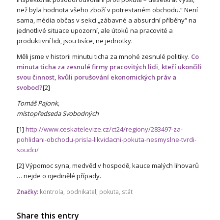
než byla hodnota všeho zboží v potrestaném obchodu.“ Není
sama, média občas v sekci „zábavné a absurdní příběhy“ na
jednotlivé situace upozorní, ale útoků na pracovité a
produktivní lidi, jsou tisíce, ne jednotky.
Měli jsme v historii minutu ticha za mnohé zesnulé politiky.
Co
minuta ticha za zesnulé firmy pracovitých lidi, kteří ukončili
svou činnost, kvůli porušování ekonomických práv a
svobod?
[2]
Tomáš Pajonk,
místopředseda Svobodných
[1]
http://www.ceskatelevize.cz/ct24/regiony/283497-za-
pohlidani-obchodu-prisla-likvidacni-pokuta-nesmyslne-tvrdi-
soudci/
[2] Výpomoc syna, medvěd v hospodě, kauce malých lihovarů
… nejde o ojedinělé případy.
Značky:
kontrola
,
podnikatel
,
pokuta
,
stát
Share this entry