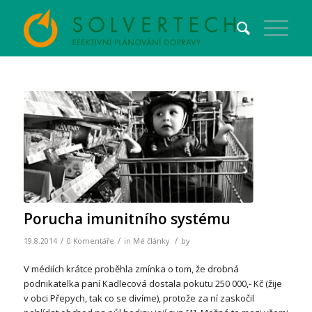
Porucha imunitního systému
/
/
/
19.8.2014
0 Komentáře
in
Mé články
by
V médiích krátce proběhla zmínka o tom, že drobná
podnikatelka paní Kadlecová dostala pokutu 250 000,- Kč (žije
v obci Přepych, tak co se divíme), protože za ní zaskočil