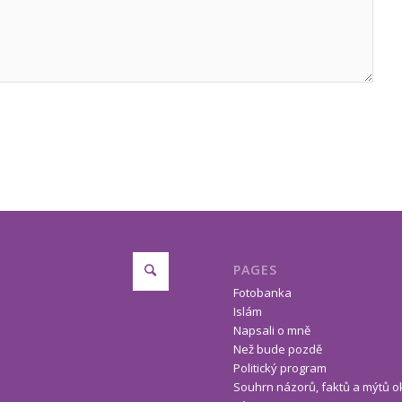
PAGES
Fotobanka
Islám
Napsali o mně
Než bude pozdě
Politický program
Souhrn názorů, faktů a mýtů o