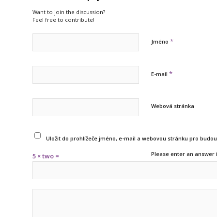
Want to join the discussion?
Feel free to contribute!
*
Jméno
*
E-mail
Webová stránka
Uložit do prohlížeče jméno, e-mail a webovou stránku pro budo
Please enter an answer i
5 × two =