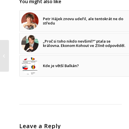
You might also like
Petr Hájek znovu udeřil, ale tentokrát ne do
středu
„Proč si toho nikdo nevšiml?“ ptala se
královna. Ekonom Kohout ve Zlíně odpověděl.
Rozhovor v časopisu
Týden – Už brzy
budeme silnější než
ODS
Kde je větší Balkán?
Leave a Reply