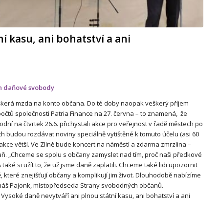
í kasu, ani bohatství a ani
en daňové svobody
škerá mzda na konto občana. Do té doby naopak veškerý příjem
očtů společnosti Patria Finance na 27. června – to znamená, že
dní na čtvrtek 26.6. přichystali akce pro veřejnost v řadě městech po
ích budou rozdávat noviny speciálně vytištěné k tomuto účelu (asi 60
akce větší. Ve Zlíně bude koncert na náměstí a zdarma zmrzlina –
. „Chceme se spolu s občany zamyslet nad tím, proč naši předkové
aké si užít to, že už jsme daně zaplatili. Chceme také lidi upozornit
teré znejišťují občany a komplikují jim život. Dlouhodobě nabízíme
Tomáš Pajonk, místopředseda Strany svobodných občanů.
Vysoké daně nevytváří ani plnou státní kasu, ani bohatství a ani