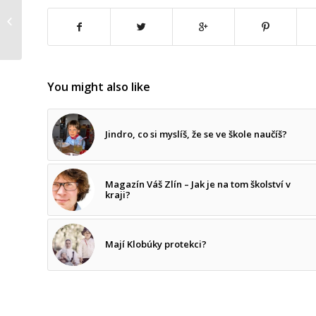
Vysoké daně nevytváří
ani plnou státní kasu,
ani bohatství a ani za...
You might also like
Jindro, co si myslíš, že se ve škole naučíš?
Magazín Váš Zlín – Jak je na tom školství v
kraji?
Mají Klobúky protekci?