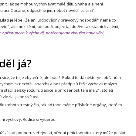
jasnit, jak se mohou vychovávat malé děti. Snaha ale není
ulaci. Občané, odpusťme jim, neboť nevědí, co činí?
gulací je lépe? Že ani „odpovědný pravicový hospodář“ nemá co
icí“, ale mezi těmi, kdo potřebují vrtat do života ostatních a těmi,
 v přístupech k výchově, potřebujeme zkoušet nové věci.
děl já?
ím sice, že to je zbytečné, ale budiž. Pokud to dá některým občanům
ci bychom tu nechtěli anarchii a bez předpisů řešit výchovu malých
stačil selský rozum, tradice a přirozenost, tam má 21. století
 vlezla. Jsme světoví.
dku tohoto trestný čin, tak od toho máme příslušné orgány, které to
olní výchovy. Rodiče si vyberou.
í získat podporu veřejnosti, předat petici senátu, který může poslat