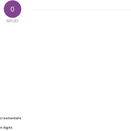
0
REPLIES
ucí komentáře.
n digits: