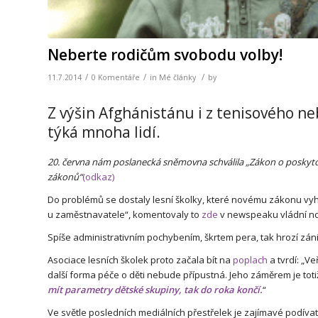
Neberte rodičům svobodu volby!
/
/
/
11.7.2014
0 Komentáře
in
Mé články
by
Z výšin Afghánistánu i z tenisového ne
týká mnoha lidí.
20. června nám poslanecká sněmovna schválila „Zákon o poskytov
zákonů“
(odkaz)
Do problémů se dostaly lesní školky, které novému zákonu vyh
u zaměstnavatele“, komentovaly to
zde
v newspeaku vládní nov
Spíše administrativním pochybením, škrtem pera, tak hrozí zán
Asociace lesních školek proto začala bít na
poplach
a tvrdí: „V
další forma péče o děti nebude přípustná. Jeho záměrem je tot
mít parametry dětské skupiny, tak do roka končí.
“
Ve světle posledních mediálních přestřelek je zajímavé podívat