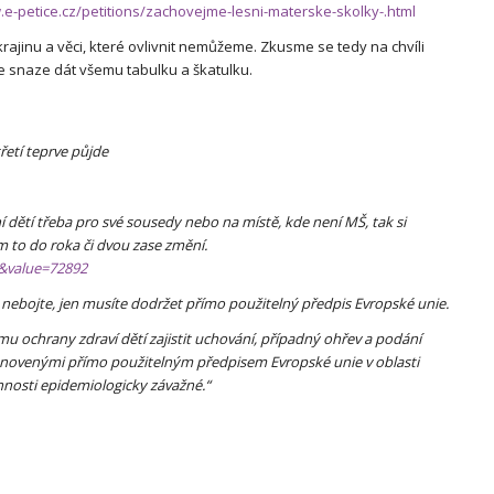
.e-petice.cz/petitions/zachovejme-lesni-materske-skolky-.html
ajinu a věci, které ovlivnit nemůžeme. Zkusme se tedy na chvíli
 ve snaze dát všemu tabulku a škatulku.
řetí teprve půjde
 dětí třeba pro své sousedy nebo na místě, kde není MŠ, tak si
ám to do roka či dvou zase změní.
c&value=72892
e nebojte, jen musíte dodržet přímo použitelný předpis Evropské unie.
ájmu ochrany zdraví dětí zajistit uchování, případný ohřev a podání
tanovenými přímo použitelným předpisem Evropské unie v oblasti
innosti epidemiologicky závažné.“