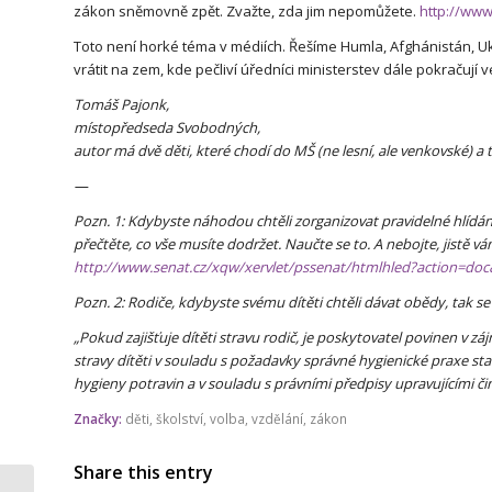
zákon sněmovně zpět. Zvažte, zda jim nepomůžete.
http://www
Toto není horké téma v médiích. Řešíme Humla, Afghánistán, Ukr
vrátit na zem, kde pečliví úředníci ministerstev dále pokračují
Tomáš Pajonk,
místopředseda Svobodných,
autor má dvě děti, které chodí do MŠ (ne lesní, ale venkovské) a t
—
Pozn. 1: Kdybyste náhodou chtěli zorganizovat pravidelné hlídání
přečtěte, co vše musíte dodržet. Naučte se to. A nebojte, jistě v
http://www.senat.cz/xqw/xervlet/pssenat/htmlhled?action=do
Pozn. 2: Rodiče, kdybyste svému dítěti chtěli dávat obědy, tak s
„Pokud zajišťuje dítěti stravu rodič, je poskytovatel povinen v z
stravy dítěti v souladu s požadavky správné hygienické praxe s
hygieny potravin a v souladu s právními předpisy upravujícími č
Značky:
děti
,
školství
,
volba
,
vzdělání
,
zákon
Share this entry