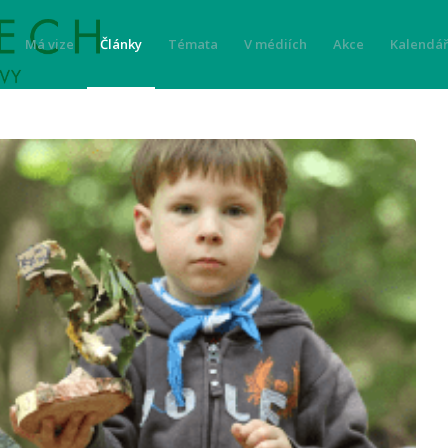
Má vize
Články
Témata
V médiích
Akce
Kalendář