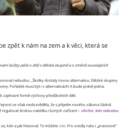
be zpět k nám na zem a k věci, která se
ání služby péče o dítě v dětské skupině a o změně souvisejících
ovovat nebudou. „Školky dostaly novou alternativu. Dětské skupiny
iny. Pořádek musí být i v alternativách! A bude právě jedna.
ik zajímavé formě výchovy předškolních dětí.
eřejnost se však nedozvěděla, že s přijetím nového zákona žádná
iž regulovat širokou nabídku různých zařízení –
všichni, kdo nebudou
 se, kdo a jak hlasoval. To můžete
zde
. Pro zvedly ruku i „pravicové“