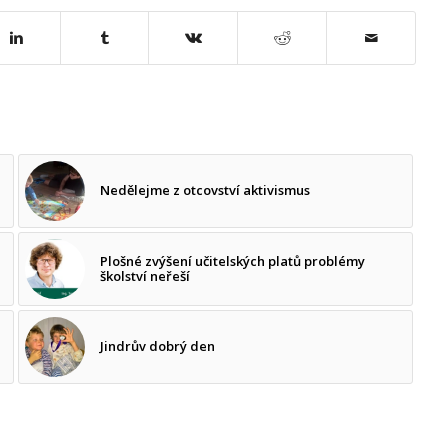
Nedělejme z otcovství aktivismus
Plošné zvýšení učitelských platů problémy
školství neřeší
Jindrův dobrý den