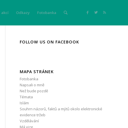
 akcí
Odkazy
Fotobanka
FOLLOW US ON FACEBOOK
MAPA STRÁNEK
Fotobanka
Napsali o mně
Než bude pozdě
Témata
Islám
Souhrn názorů, faktů a mýtů okolo elektronické
evidence tržeb
Vzdělávání
Má vize