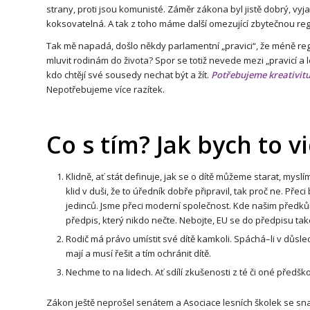
strany, proti jsou komunisté. Záměr zákona byl jistě dobrý, vy
koksovatelná
. A tak z toho máme další omezující zbytečnou reg
Tak mě napadá, došlo někdy parlamentní „pravici“, že méně re
mluvit rodinám do života? Spor se totiž nevede mezi „pravicí a lev
kdo chtějí své sousedy nechat být a žít.
Potřebujeme kreativitu
Nepotřebujeme více razítek.
Co s tím? Jak bych to vi
Klidně, ať stát definuje, jak se o dítě můžeme starat, mysl
klid v duši, že to úředník dobře připravil, tak proč ne. Pře
jedinců. Jsme přeci moderní společnost. Kde našim předkům 
předpis, který nikdo nečte. Nebojte, EU se do předpisu také
Rodič má právo umístit své dítě kamkoli. Spáchá–li v důsle
mají a musí řešit a tím ochránit dítě.
Nechme to na lidech. Ať sdílí zkušenosti z té či oné předšk
Zákon ještě neprošel senátem a Asociace lesních školek se snaž