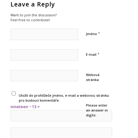
Leave a Reply
Want to join the discussion?
Feel free to contribute!
*
Jméno
*
E-mail
Webová
stránka
Uložit do prohlížeče jméno, e-mail a webovou stránku
pro budoucí komentáře.
Please enter
nineteen − 13 =
an answer in
digits: