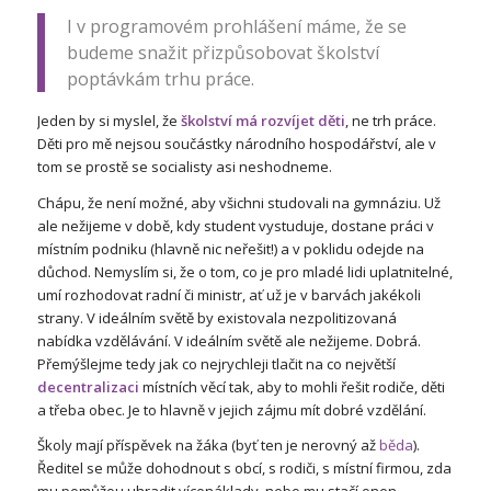
I v programovém prohlášení máme, že se
budeme snažit přizpůsobovat školství
poptávkám trhu práce.
Jeden by si myslel, že
školství má rozvíjet děti
, ne trh práce.
Děti pro mě nejsou součástky národního hospodářství, ale v
tom se prostě se socialisty asi neshodneme.
Chápu, že není možné, aby všichni studovali na gymnáziu. Už
ale nežijeme v době, kdy student vystuduje, dostane práci v
místním podniku (hlavně nic neřešit!) a v poklidu odejde na
důchod. Nemyslím si, že o tom, co je pro mladé lidi uplatnitelné,
umí rozhodovat radní či ministr, ať už je v barvách jakékoli
strany. V ideálním světě by existovala nezpolitizovaná
nabídka vzdělávání. V ideálním světě ale nežijeme. Dobrá.
Přemýšlejme tedy jak co nejrychleji tlačit na co největší
decentralizaci
místních věcí tak, aby to mohli řešit rodiče, děti
a třeba obec. Je to hlavně v jejich zájmu mít dobré vzdělání.
Školy mají příspěvek na žáka (byť ten je nerovný až
běda
).
Ředitel se může dohodnout s obcí, s rodiči, s místní firmou, zda
mu pomůžou uhradit vícenáklady, nebo mu stačí onen