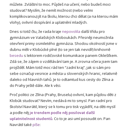
můžete. Zvláštní to moc. Půjdeš na učení, nebo budeš moci
studovat? Myslím, že nemít možnost (nebo velmi
komplikovanou) jít na školu, kterou chci dělat (a na kterou mám
vlohy), ovlivní dospívání a uplatnění mladých.
Dnes si totiž čtu, že rada kraje
nepovolila
další třídu pro
gymnázium ve Valašských Kloboukách. Přesněji neumožnila
otevření primy osmiletého gymnázia. Shodou okolností jsme v
dubnu měli v Klobúcké plné (to se jen tak nevidí!) knihovně
besedu
s lektorem rodičovské komunikace panem Oklešťkem.
Zdá se, že zájem o vzdělávání tam je. A zrovna včera jsem tam
projížděl. Mám totiž moc rád ten “zadní kraj”, jak si sám pro
sebe označuji vesnice a města u slovenských hranic, relativně
daleko od hlavních tahů. Je to odtamtud kus cesty do Zlína a
do Prahy ještě dále. Ale k věci.
Proč politici ze Zlína (Prahy, Bruselu) ovlivní, kam půjdou děti z
Klobúk studovat? Nevím, nedává mi to smysl. Pan radní pro
školství Navrátil, který se k tomu pro tisk vyjádřil, na děti myslí
a podle něj
je trendem podle něj posilovat další
uplatnitelnost studentů
. Co to je asi umí posoudit on. Pan
Navrátil také
píše
: