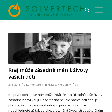
Kraj může zásadně měnit životy
vašich dětí
/
/
/
27.5.2015
0 Komentáře
in
Krátce
,
Mé články
by
Na první pohled se nám může zdát, že krajští radní naše životy
zásadně neovlivňují. Naše možná ne, ale našich dětí ano. Je
pravda, že z Baťova mrakodrapu přes okolní kopce
nedohlédnete až tak daleko, ale změnit životy středoškolákům