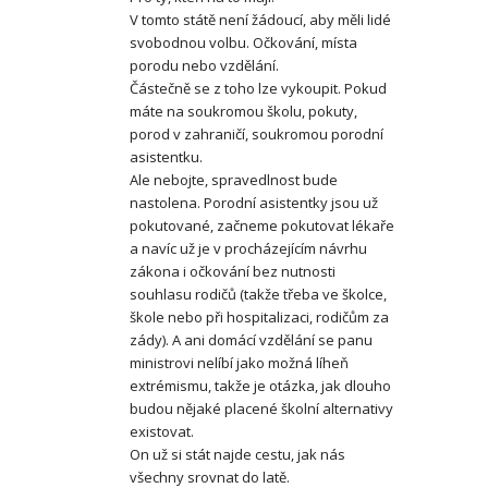
V tomto státě není žádoucí, aby měli lidé
svobodnou volbu. Očkování, místa
porodu nebo vzdělání.
Částečně se z toho lze vykoupit. Pokud
máte na soukromou školu, pokuty,
porod v zahraničí, soukromou porodní
asistentku.
Ale nebojte, spravedlnost bude
nastolena. Porodní asistentky jsou už
pokutované, začneme pokutovat lékaře
a navíc už je v procházejícím návrhu
zákona i očkování bez nutnosti
souhlasu rodičů (takže třeba ve školce,
škole nebo při hospitalizaci, rodičům za
zády). A ani domácí vzdělání se panu
ministrovi nelíbí jako možná líheň
extrémismu, takže je otázka, jak dlouho
budou nějaké placené školní alternativy
existovat.
On už si stát najde cestu, jak nás
všechny srovnat do latě.