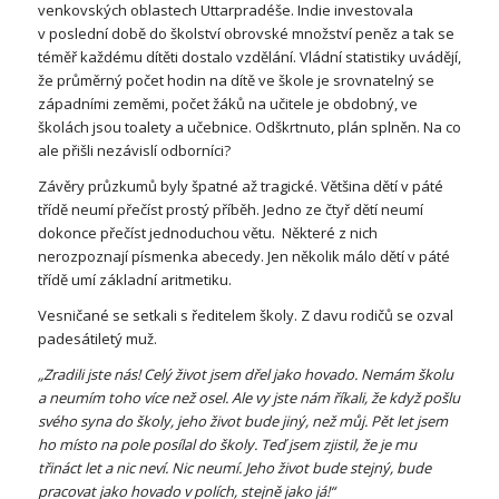
venkovských oblastech Uttarpradéše. Indie investovala
v poslední době do školství obrovské množství peněz a tak se
téměř každému dítěti dostalo vzdělání. Vládní statistiky uvádějí,
že průměrný počet hodin na dítě ve škole je srovnatelný se
západními zeměmi, počet žáků na učitele je obdobný, ve
školách jsou toalety a učebnice. Odškrtnuto, plán splněn. Na co
ale přišli nezávislí odborníci?
Závěry průzkumů byly špatné až tragické. Většina dětí v páté
třídě neumí přečíst prostý příběh. Jedno ze čtyř dětí neumí
dokonce přečíst jednoduchou větu. Některé z nich
nerozpoznají písmenka abecedy. Jen několik málo dětí v páté
třídě umí základní aritmetiku.
Vesničané se setkali s ředitelem školy. Z davu rodičů se ozval
padesátiletý muž.
„Zradili jste nás! Celý život jsem dřel jako hovado. Nemám školu
a neumím toho více než osel. Ale vy jste nám říkali, že když pošlu
svého syna do školy, jeho život bude jiný, než můj. Pět let jsem
ho místo na pole posílal do školy. Teď jsem zjistil, že je mu
třináct let a nic neví. Nic neumí. Jeho život bude stejný, bude
pracovat jako hovado v polích, stejně jako já!“