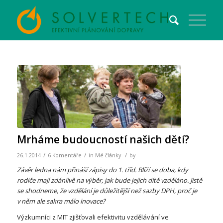
Mrháme budoucností našich dětí?
/
/
/
26.1.2014
6 Komentáře
in
Mé články
by
Závěr ledna nám přináší zápisy do 1. tříd. Blíží se doba, kdy
rodiče mají zdánlivě na výběr, jak bude jejich dítě vzděláno. Jistě
se shodneme, že vzdělání je důležitější než sazby DPH, proč je
v něm ale sakra málo inovace?
Výzkumníci z MIT zjišťovali efektivitu vzdělávání ve