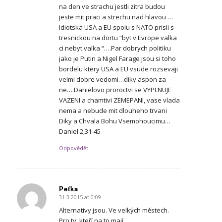
na den ve strachu jestli zitra budou
jeste mit praci a strechu nad hlavou …
Idiotska USA a EU spolu s NATO prisli s
tresnickou na dortu “byt v Evrope valka
ci nebyt valka “….Par dobrych politiku
jako je Putin a Nigel Farage jsou si toho
bordelu ktery USA a EU vsude rozsevaji
velmi dobre vedomi…diky aspon za
ne….Danielovo proroctvi se VYPLNUJE
VAZENI a chamtivi ZEMEPANI, vase vlada
nema a nebude mit dlouheho trvani
Diky a Chvala Bohu Vsemohoucimu…
Daniel 2,31-45
Odpovědět
Peťka
31.3.2015 at 0:09
says:
Alternativy jsou. Ve velkých městech.
Pro ty, kteří na to mají.