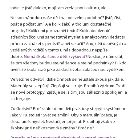
Indie je jistě daleko, mají tam zcela jinou kulturu, ale…
Nejsou náhodou naše děti na tom velmi podobně? Jistě, číst,
psát a počítat umí. Ale kolik žáků 9. tříd umí dostatečně
anglicky? Kolik umí porozumět textu? Kolik absolventů
středních škol umí samostatně myslet a analyzovat? Hledat si
práci a zacházet s penězi? Umět se učit? Ano, děti úspěšných a
vzdělaných rodičů v tomto u nás dopadnou nejspíše
dobře.
Nemá škola šance dětí zvyšovat?
Neslibuje nám stát,
že pro všechny budou stejné šance a stejné podmínky? Ti, kdo
uvěří, že škola stačí jako základ života, spláčou nad výdělkem.
Ve většině odvětví lidské činnosti se neustále zkouší jak dále.
Materiály se zlepšují. Zlepšují se stroje. Probíhá výzkum. Tvoří
se nové prototypy. Zjišťuje se, s čím jsou zákazníci spokojeni a
co funguje.
Co školství? Proč stále učíme děti prakticky stejným systémem
jako v 18. století? Svět se změnil. Ubylo manuální práce, je
třeba umět myslet. Nestačí jen přijímat. Probíhají však ve
školství jiné než kosmetické změny? Proč ne?
Protože máme v podstatě direktivní, centralizované a