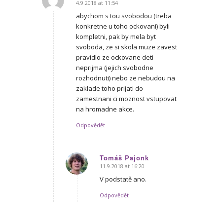
4.9.2018 at 11:54
says:
abychom s tou svobodou (treba
konkretne u toho ockovani) byli
kompletni, pak by mela byt
svoboda, ze si skola muze zavest
pravidlo ze ockovane deti
neprijma (jejich svobodne
rozhodnuti) nebo ze nebudou na
zaklade toho prijati do
zamestnani ci moznost vstupovat
na hromadne akce.
Odpovědět
Tomáš Pajonk
11.9.2018 at 16:20
says:
V podstatě ano.
Odpovědět