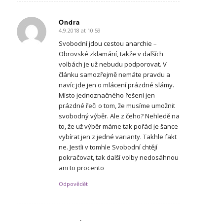
Ondra
4.9.2018 at 10:59
says:
Svobodní jdou cestou anarchie –
Obrovské zklamání, takže v dalších
volbách je už nebudu podporovat. V
článku samozřejmě nemáte pravdu a
navíc jde jen o mlácení prázdné slámy.
Místo jednoznačného řešení jen
prázdné řeči o tom, že musíme umožnit
svobodný výběr. Ale z čeho? Nehledě na
to, že už výběr máme tak pořád je šance
vybírat jen z jedné varianty. Takhle fakt
ne. Jestli v tomhle Svobodní chtějí
pokračovat, tak další volby nedosáhnou
ani to procento
Odpovědět