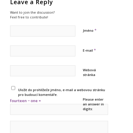
Leave a Reply
Want to join the discussion?
Feel free to contribute!
*
Jméno
*
E-mail
Webová
stránka
Uložit do prohlížeče jméno, e-mail a webovou stránku
pro budoucí komentáře.
Please enter
fourteen − one =
an answer in
digits: