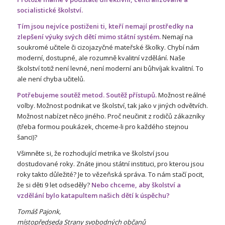
socialistické školství.
Tím jsou nejvíce postiženi ti, kteří nemají prostředky na
zlepšení výuky svých dětí mimo státní systém.
Nemají na
soukromé učitele či cizojazyčné mateřské školky. Chybí nám
moderní, dostupné, ale rozumně kvalitní vzdělání. Naše
školství totiž není levné, není moderní ani bůhvíjak kvalitní. To
ale není chyba učitelů.
Potřebujeme soutěž metod. Soutěž přístupů.
Možnost reálné
volby. Možnost podnikat ve školství, tak jako v jiných odvětvích.
Možnost nabízet něco jiného. Proč neučinit z rodičů zákazníky
(třeba formou poukázek, chceme-li pro každého stejnou
šanci)?
Všimněte si, že rozhodující metrika ve školství jsou
dostudované roky. Znáte jinou státní instituci, pro kterou jsou
roky takto důležité? Je to vězeňská správa. To nám stačí pocit,
že si děti 9 let odseděly?
Nebo chceme, aby školství a
vzdělání bylo katapultem našich dětí k úspěchu?
Tomáš Pajonk,
místopředseda Strany svobodných občanů