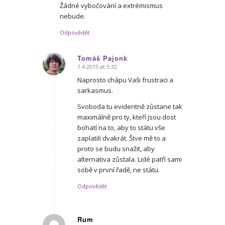
Žádné vybočování a extrémismus
nebude.
Odpovědět
Tomáš Pajonk
1.4.2015 at 5:32
says:
Naprosto chápu Vaši frustraci a
sarkasmus.
Svoboda tu evidentně zůstane tak
maximálně pro ty, kteří jsou dost
bohatí na to, aby to státu vše
zaplatili dvakrát. Štve mě to a
proto se budu snažit, aby
alternativa zůstala. Lidé patří sami
sobě v první řadě, ne státu.
Odpovědět
Rum