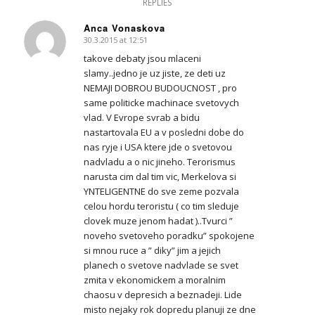
REPLIES
Anca Vonaskova
30.3.2015 at 12:51
says:
takove debaty jsou mlaceni
slamy..jedno je uz jiste, ze deti uz
NEMAJI DOBROU BUDOUCNOST , pro
same politicke machinace svetovych
vlad. V Evrope svrab a bidu
nastartovala EU a v posledni dobe do
nas ryje i USA ktere jde o svetovou
nadvladu a o nic jineho. Terorismus
narusta cim dal tim vic, Merkelova si
YNTELIGENTNE do sve zeme pozvala
celou hordu teroristu ( co tim sleduje
clovek muze jenom hadat )..Tvurci ”
noveho svetoveho poradku” spokojene
si mnou ruce a ” diky” jim a jejich
planech o svetove nadvlade se svet
zmita v ekonomickem a moralnim
chaosu v depresich a beznadeji. Lide
misto nejaky rok dopredu planuji ze dne