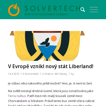
V Evropě vznikl nový stát Liberland!
/
/
/
14.4.2015
0 Komentáře
in
Krátce
,
Mé články
by
Je vůbec něco takového ještě možné? Ano, je. A není to žert.
Na světě existují drobná území, která jsou označována jako
Terra nullius
. Patří mezi ně i malý kousek země mezi
Chorvatskem a Srbskem. Právě tento kus země včera zabral
český občan Vít Jedlička. Zapíchl do něj vlajku nového státu –