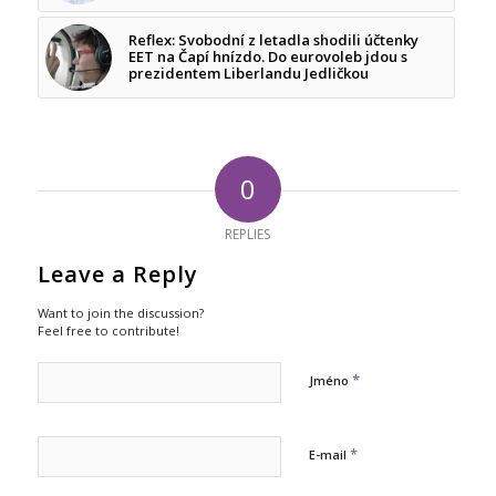
Reflex: Svobodní z letadla shodili účtenky
EET na Čapí hnízdo. Do eurovoleb jdou s
prezidentem Liberlandu Jedličkou
0
REPLIES
Leave a Reply
Want to join the discussion?
Feel free to contribute!
*
Jméno
*
E-mail