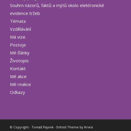
Souhrn názorů, faktů a mýtů okolo elektronické
evidence tržeb
Témata
Vzdělávání
Má vize
Postoje
Mé články
Životopis
Kontakt
Mé akce
Mé reakce
Odkazy
© Copyright -
Tomáš Pajonk
-
Enfold Theme by Kriesi