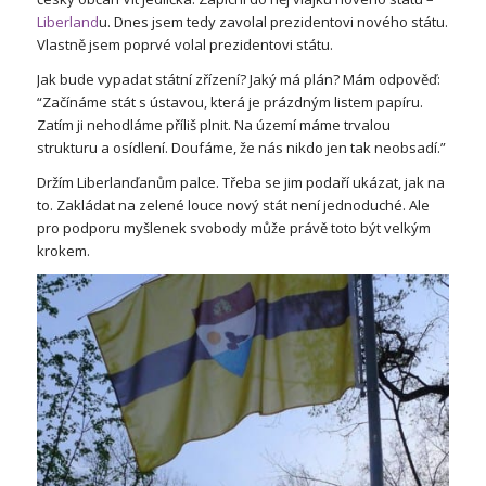
Liberland
u. Dnes jsem tedy zavolal prezidentovi nového státu.
Vlastně jsem poprvé volal prezidentovi státu.
Jak bude vypadat státní zřízení? Jaký má plán? Mám odpověď:
“Začínáme stát s ústavou, která je prázdným listem papíru.
Zatím ji nehodláme příliš plnit. Na území máme trvalou
strukturu a osídlení. Doufáme, že nás nikdo jen tak neobsadí.”
Držím Liberlanďanům palce. Třeba se jim podaří ukázat, jak na
to. Zakládat na zelené louce nový stát není jednoduché. Ale
pro podporu myšlenek svobody může právě toto být velkým
krokem.