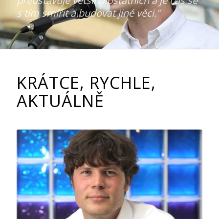
představuje většina ostatních a je čas se
s tím smířit a budovat jiné věci.”
KRÁTCE, RYCHLE,
AKTUÁLNĚ