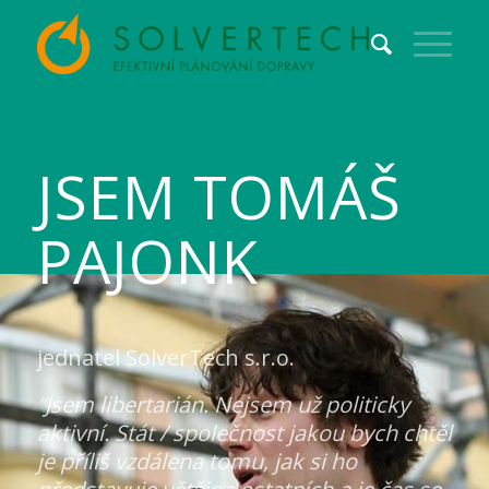
JSEM TOMÁŠ
PAJONK
jednatel SolverTech s.r.o.
“Jsem libertarián. Nejsem už politicky
aktivní. Stát / společnost jakou bych chtěl
je příliš vzdálena tomu, jak si ho