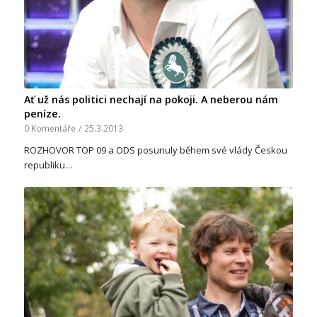
Ať už nás politici nechají na pokoji. A neberou nám
peníze.
0 Komentáře
/
25.3.2013
ROZHOVOR TOP 09 a ODS posunuly během své vlády Českou
republiku…