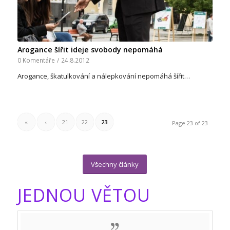
Arogance šířit ideje svobody nepomáhá
0 Komentáře
/
24.8.2012
Arogance, škatulkování a nálepkování nepomáhá šířit…
«
‹
21
22
23
Page 23 of 23
Všechny články
JEDNOU VĚTOU