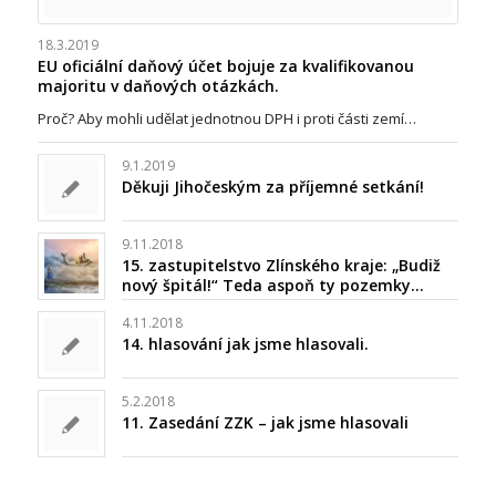
18.3.2019
EU oficiální daňový účet bojuje za kvalifikovanou
majoritu v daňových otázkách.
Proč? Aby mohli udělat jednotnou DPH i proti části zemí…
9.1.2019
Děkuji Jihočeským za příjemné setkání!
9.11.2018
15. zastupitelstvo Zlínského kraje: „Budiž
nový špitál!“ Teda aspoň ty pozemky…
4.11.2018
14. hlasování jak jsme hlasovali.
5.2.2018
11. Zasedání ZZK – jak jsme hlasovali