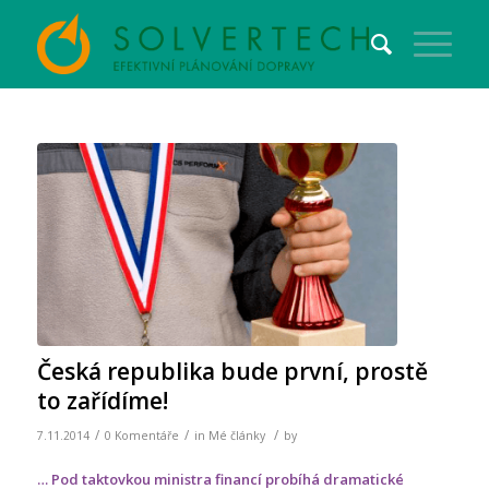
Česká republika bude první, prostě
to zařídíme!
/
/
/
7.11.2014
0 Komentáře
in
Mé články
by
… Pod taktovkou ministra financí probíhá dramatické