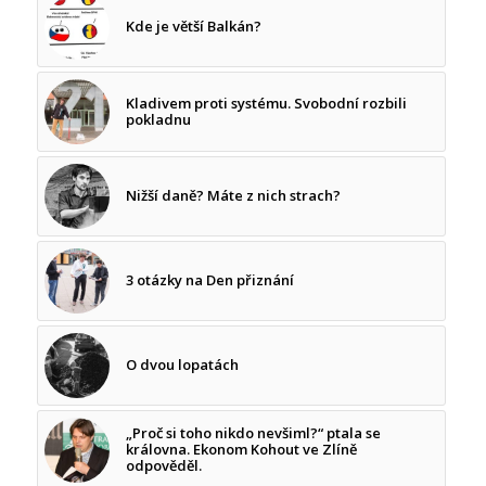
Kde je větší Balkán?
Kladivem proti systému. Svobodní rozbili
pokladnu
Nižší daně? Máte z nich strach?
3 otázky na Den přiznání
O dvou lopatách
„Proč si toho nikdo nevšiml?“ ptala se
královna. Ekonom Kohout ve Zlíně
odpověděl.