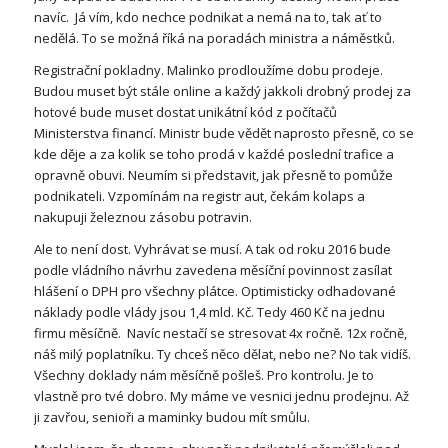
navíc. Já vím, kdo nechce podnikat a nemá na to, tak ať to
nedělá. To se možná říká na poradách ministra a náměstků.
Registrační pokladny. Malinko prodloužíme dobu prodeje.
Budou muset být stále online a každý jakkoli drobný prodej za
hotové bude muset dostat unikátní kód z počítačů
Ministerstva financí. Ministr bude vědět naprosto přesně, co se
kde děje a za kolik se toho prodá v každé poslední trafice a
opravně obuvi. Neumím si představit, jak přesně to pomůže
podnikateli. Vzpomínám na registr aut, čekám kolaps a
nakupuji železnou zásobu potravin.
Ale to není dost. Vyhrávat se musí. A tak od roku 2016 bude
podle vládního návrhu zavedena měsíční povinnost zasílat
hlášení o DPH pro všechny plátce. Optimisticky odhadované
náklady podle vlády jsou 1,4 mld. Kč. Tedy 460 Kč na jednu
firmu měsíčně. Navíc nestačí se stresovat 4x ročně. 12x ročně,
náš milý poplatníku. Ty chceš něco dělat, nebo ne? No tak vidíš.
Všechny doklady nám měsíčně pošleš. Pro kontrolu. Je to
vlastně pro tvé dobro. My máme ve vesnici jednu prodejnu. Až
ji zavřou, senioři a maminky budou mít smůlu.