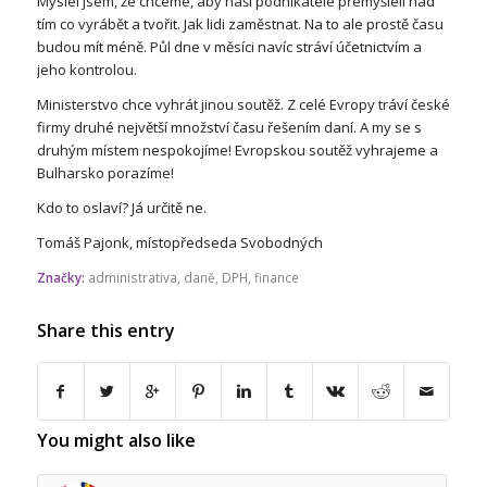
Myslel jsem, že chceme, aby naši podnikatelé přemýšleli nad
tím co vyrábět a tvořit. Jak lidi zaměstnat. Na to ale prostě času
budou mít méně. Půl dne v měsíci navíc stráví účetnictvím a
jeho kontrolou.
Ministerstvo chce vyhrát jinou soutěž. Z celé Evropy tráví české
firmy druhé největší množství času řešením daní. A my se s
druhým místem nespokojíme! Evropskou soutěž vyhrajeme a
Bulharsko porazíme!
Kdo to oslaví? Já určitě ne.
Tomáš Pajonk, místopředseda Svobodných
Značky:
administrativa
,
daně
,
DPH
,
finance
Share this entry
You might also like