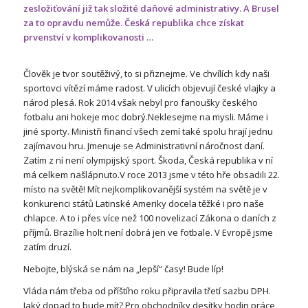
zesložiťování již tak složité daňové administrativy. A Brusel
za to opravdu nemůže. Česká republika chce získat
prvenství v komplikovanosti …
Člověk je tvor soutěživý, to si přiznejme. Ve chvílích kdy naši
sportovci vítězí máme radost. V ulicích objevují české vlajky a
národ plesá. Rok 2014 však nebyl pro fanoušky českého
fotbalu ani hokeje moc dobrý.Neklesejme na mysli. Máme i
jiné sporty. Ministři financí všech zemí také spolu hrají jednu
zajímavou hru. Jmenuje se Administrativní náročnost daní.
Zatím z ní není olympijský sport. Škoda, Česká republika v ní
má celkem našlápnuto.V roce 2013 jsme v této hře obsadili 22.
místo na světě! Mít nejkomplikovanější systém na světě je v
konkurenci států Latinské Ameriky docela těžké i pro naše
chlapce. A to i přes více než 100 novelizací Zákona o daních z
příjmů. Brazílie holt není dobrá jen ve fotbale. V Evropě jsme
zatím druzí.
Nebojte, blýská se nám na „lepší“ časy! Bude líp!
Vláda nám třeba od příštího roku připravila třetí sazbu DPH.
Jaký dopad to bude mít? Pro obchodníky desítky hodin práce