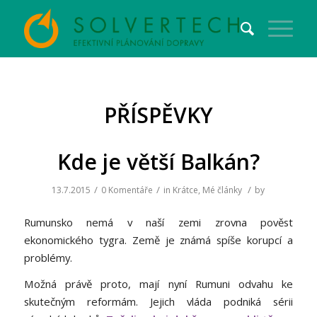
PŘÍSPĚVKY
Kde je větší Balkán?
/
/
/
13.7.2015
0 Komentáře
in
Krátce
,
Mé články
by
Rumunsko nemá v naší zemi zrovna pověst
ekonomického tygra. Země je známá spíše korupcí a
problémy.
Možná právě proto, mají nyní Rumuni odvahu ke
skutečným reformám. Jejich vláda podniká sérii