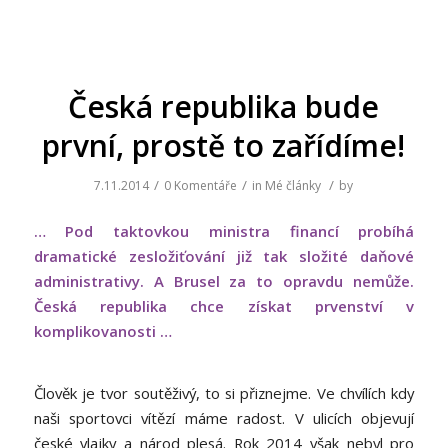
Česká republika bude
první, prostě to zařídíme!
/
/
/
7.11.2014
0 Komentáře
in
Mé články
by
… Pod taktovkou ministra financí probíhá
dramatické zesložiťování již tak složité daňové
administrativy. A Brusel za to opravdu nemůže.
Česká republika chce získat prvenství v
komplikovanosti …
Člověk je tvor soutěživý, to si přiznejme. Ve chvílích kdy
naši sportovci vítězí máme radost. V ulicích objevují
české vlajky a národ plesá. Rok 2014 však nebyl pro