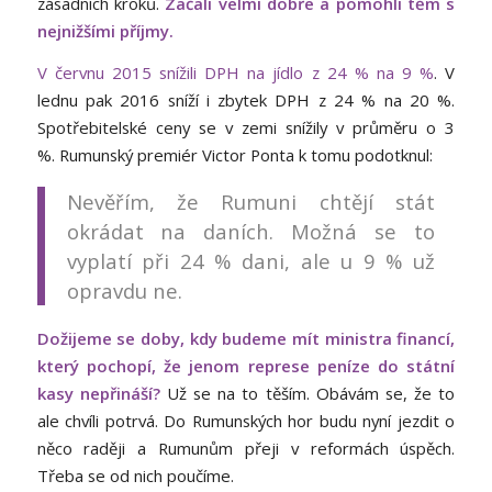
zásadních kroků.
Začali velmi dobře a pomohli těm s
nejnižšími příjmy.
V červnu 2015 snížili DPH na jídlo z 24 % na 9 %
. V
lednu pak 2016 sníží i zbytek DPH z 24 % na 20 %.
Spotřebitelské ceny se v zemi snížily v průměru o 3
%. Rumunský premiér Victor Ponta k tomu podotknul:
Nevěřím, že Rumuni chtějí stát
okrádat na daních. Možná se to
vyplatí při 24 % dani, ale u 9 % už
opravdu ne.
Dožijeme se doby, kdy budeme mít ministra financí,
který pochopí, že jenom represe peníze do státní
kasy nepřináší?
Už se na to těším. Obávám se, že to
ale chvíli potrvá. Do Rumunských hor budu nyní jezdit o
něco raději a Rumunům přeji v reformách úspěch.
Třeba se od nich poučíme.