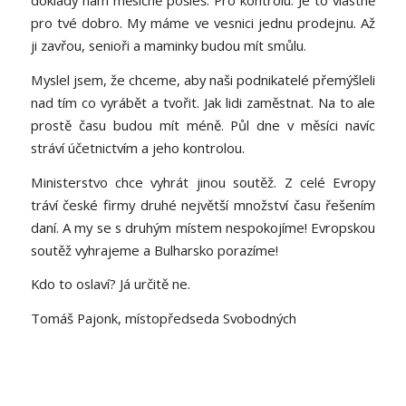
doklady nám měsíčně pošleš. Pro kontrolu. Je to vlastně
pro tvé dobro. My máme ve vesnici jednu prodejnu. Až
ji zavřou, senioři a maminky budou mít smůlu.
Myslel jsem, že chceme, aby naši podnikatelé přemýšleli
nad tím co vyrábět a tvořit. Jak lidi zaměstnat. Na to ale
prostě času budou mít méně. Půl dne v měsíci navíc
stráví účetnictvím a jeho kontrolou.
Ministerstvo chce vyhrát jinou soutěž. Z celé Evropy
tráví české firmy druhé největší množství času řešením
daní. A my se s druhým místem nespokojíme! Evropskou
soutěž vyhrajeme a Bulharsko porazíme!
Kdo to oslaví? Já určitě ne.
Tomáš Pajonk, místopředseda Svobodných