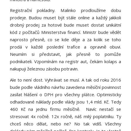
Registrační pokladny. Malinko prodloužíme dobu
prodeje. Budou muset být stále online a každý jakkoli
drobný prodej za hotové bude muset dostat unikátní
kód z počítačů Ministerstva financí. Ministr bude vědět
naprosto přesně, co se kde děje a za kolik se toho
prodá v každé poslední trafice a opravně obuvi.
Neumím si představit, jak přesně to pomůže
podnikateli. Vzpomínám na registr aut, čekám kolaps a
nakupuji železnou zásobu potravin.
Ale to není dost. Vyhrávat se musí. A tak od roku 2016
bude podle vládního návrhu zavedena měsíční povinnost
zasílat hlášení o DPH pro všechny plátce. Optimisticky
odhadované náklady podle vlády jsou 1,4 mld. Kč. Tedy
460 Kč na jednu firmu měsíčně. Navíc nestačí se
stresovat 4x ročně. 12x ročně, náš milý poplatníku. Ty
chceš něco dělat, nebo ne? No tak vidíš. Všechny