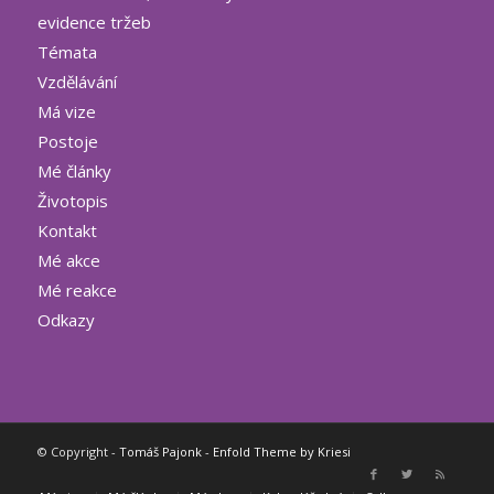
evidence tržeb
Témata
Vzdělávání
Má vize
Postoje
Mé články
Životopis
Kontakt
Mé akce
Mé reakce
Odkazy
© Copyright -
Tomáš Pajonk
-
Enfold Theme by Kriesi