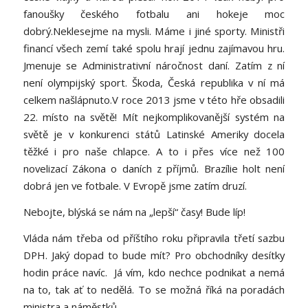
fanoušky českého fotbalu ani hokeje moc
dobrý.Neklesejme na mysli. Máme i jiné sporty. Ministři
financí všech zemí také spolu hrají jednu zajímavou hru.
Jmenuje se Administrativní náročnost daní. Zatím z ní
není olympijský sport. Škoda, Česká republika v ní má
celkem našlápnuto.V roce 2013 jsme v této hře obsadili
22. místo na světě! Mít nejkomplikovanější systém na
světě je v konkurenci států Latinské Ameriky docela
těžké i pro naše chlapce. A to i přes více než 100
novelizací Zákona o daních z příjmů. Brazílie holt není
dobrá jen ve fotbale. V Evropě jsme zatím druzí.
Nebojte, blýská se nám na „lepší“ časy! Bude líp!
Vláda nám třeba od příštího roku připravila třetí sazbu
DPH. Jaký dopad to bude mít? Pro obchodníky desítky
hodin práce navíc. Já vím, kdo nechce podnikat a nemá
na to, tak ať to nedělá. To se možná říká na poradách
ministra a náměstků.