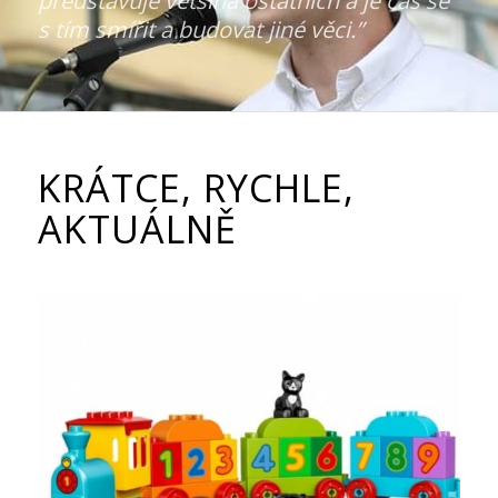
představuje většina ostatních a je čas se
s tím smířit a budovat jiné věci.”
KRÁTCE, RYCHLE,
AKTUÁLNĚ