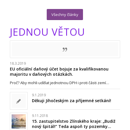
Všechny články
JEDNOU VĚTOU
18.3.2019
EU oficiální daňový účet bojuje za kvalifikovanou
majoritu v daňových otázkách.
Proč? Aby mohli udělat jednotnou DPH i proti části zemí…
9.1.2019
Děkuji Jihočeským za příjemné setkání!
9.11.2018
15. zastupitelstvo Zlínského kraje: „Budiž
nový špitál!“ Teda aspoň ty pozemky…