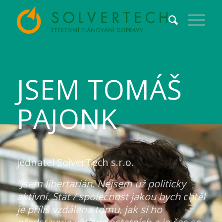
JSEM TOMÁŠ
PAJONK
jednatel SolverTech s.r.o.
“Jsem libertarián. Nejsem už politicky
aktivní. Stát / společnost jakou bych chtěl
je příliš vzdálena tomu, jak si ho