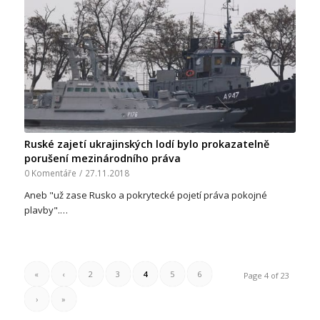
Ruské zajetí ukrajinských lodí bylo prokazatelně
porušení mezinárodního práva
0 Komentáře
/
27.11.2018
Aneb "už zase Rusko a pokrytecké pojetí práva pokojné
plavby".…
«
‹
2
3
4
5
6
Page 4 of 23
›
»