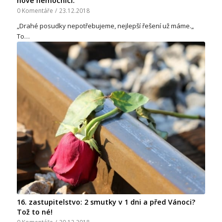
nové nemocnici.
0 Komentáře
/
23.12.2018
„Drahé posudky nepotřebujeme, nejlepší řešení už máme.„
To…
16. zastupitelstvo: 2 smutky v 1 dni a před Vánoci?
Tož to né!
0 Komentáře
/
20.12.2018