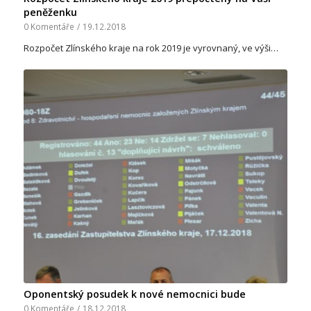
peněženku
0 Komentáře
/
19.12.2018
Rozpočet Zlínského kraje na rok 2019 je vyrovnaný, ve výši…
Oponentský posudek k nové nemocnici bude
0 Komentáře
/
18.12.2018