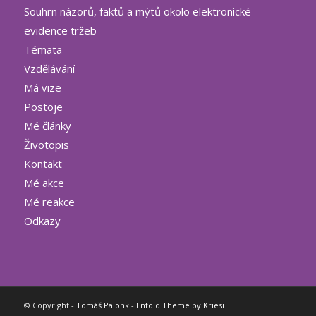
Souhrn názorů, faktů a mýtů okolo elektronické
evidence tržeb
Témata
Vzdělávání
Má vize
Postoje
Mé články
Životopis
Kontakt
Mé akce
Mé reakce
Odkazy
© Copyright -
Tomáš Pajonk
-
Enfold Theme by Kriesi