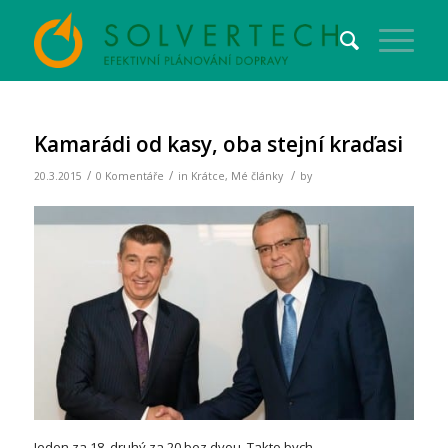
Kamarádi od kasy, oba stejní kraďasi
/
/
/
20.3.2015
0 Komentáře
in
Krátce
,
Mé články
by
Jeden za 18, druhý za 20 bez dvou. Takto bych