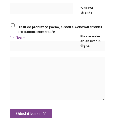
Webová
stránka
Uložit do prohlížeče jméno, e-mail a webovou stránku
pro budoucí komentáře.
Please enter
1 × five =
an answer in
digits: