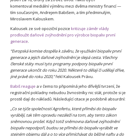
komentoval mediální výměnu mezi dvěma ministry financí —
tím současným, Andrejem Babišem, a tím předminulým,
Miroslavem Kalouskem.
Kalousek ze své opoziční pozice
kritizuje záměr vlády
prodloužit daňové zvýhodnění pro výrobce biopaliv první
generace
.
“Evropská komise dospěla k závěru, že využívání biopaliv první
generace a jejich daňové zvýhodnění je slepá cesta. Všechny
členské státy musí tyto programy podpory biopaliv první
generace ukončit do roku 2020. Některé to dělají či udělají dříve,
jiné právě do roku 2020,”
řekl Kalousek Právu.
Babiš reaguje
a v čemsi to připomíná jeho dřívější tvrzení, že
registrační pokladny nebudou živnostníky nic stát, protože si je
prostě dají do nákladů
. Následující citace je podobně absurdní:
„Co se týče společností Agrofertu, které příměsi do biopaliv
vyrábějí, tak těm opravdu nezáleží na tom, aby tento zákon
sněmovnou prošel. Když totiž sněmovna daňové zvýhodnění
biopaliv nepodpoří, budou se příměsi do biopaliv vyrábět ve
stejném objemu dál a o to více přimíchávat do běžné nafty a do