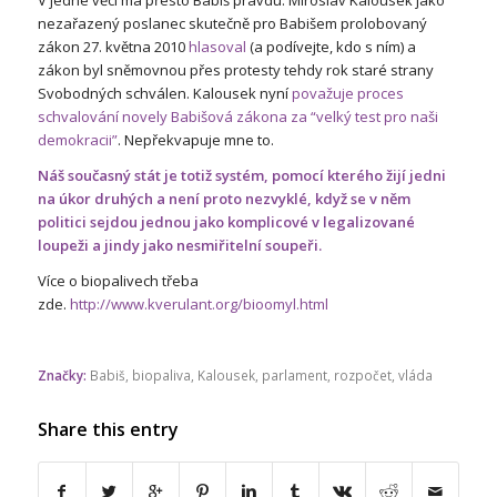
nezařazený poslanec skutečně pro Babišem prolobovaný
zákon 27. května 2010
hlasoval
(a podívejte, kdo s ním) a
zákon byl sněmovnou přes protesty tehdy rok staré strany
Svobodných schválen. Kalousek nyní
považuje proces
schvalování novely Babišová zákona za “velký test pro naši
demokracii”
. Nepřekvapuje mne to.
Náš současný stát je totiž systém, pomocí kterého žijí jedni
na úkor druhých a není proto nezvyklé, když se v něm
politici sejdou jednou jako komplicové v legalizované
loupeži a jindy jako nesmiřitelní soupeři.
Více o biopalivech třeba
zde.
http://www.kverulant.org/bioomyl.html
Značky:
Babiš
,
biopaliva
,
Kalousek
,
parlament
,
rozpočet
,
vláda
Share this entry