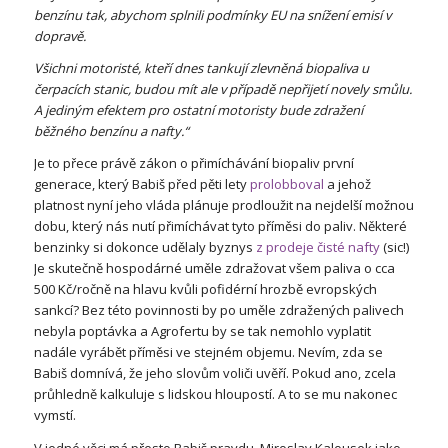
benzínu tak, abychom splnili podmínky EU na snížení emisí v
dopravě.
Všichni motoristé, kteří dnes tankují zlevněná biopaliva u
čerpacích stanic, budou mít ale v případě nepřijetí novely smůlu.
A jediným efektem pro ostatní motoristy bude zdražení
běžného benzínu a nafty.“
Je to přece právě zákon o přimíchávání biopaliv první
generace, který Babiš před pěti lety
prolobboval
a jehož
platnost nyní jeho vláda plánuje prodloužit na nejdelší možnou
dobu, který nás nutí přimíchávat tyto příměsi do paliv. Některé
benzinky si dokonce udělaly byznys
z prodeje čisté nafty
(sic!)
Je skutečně hospodárné uměle zdražovat všem paliva o cca
500 Kč/ročně na hlavu kvůli pofidérní hrozbě evropských
sankcí? Bez této povinnosti by po uměle zdražených palivech
nebyla poptávka a Agrofertu by se tak nemohlo vyplatit
nadále vyrábět příměsi ve stejném objemu. Nevím, zda se
Babiš domnívá, že jeho slovům voliči uvěří. Pokud ano, zcela
průhledně kalkuluje s lidskou hloupostí. A to se mu nakonec
vymstí.
V jedné věci má přesto Babiš pravdu. Miroslav Kalousek jako