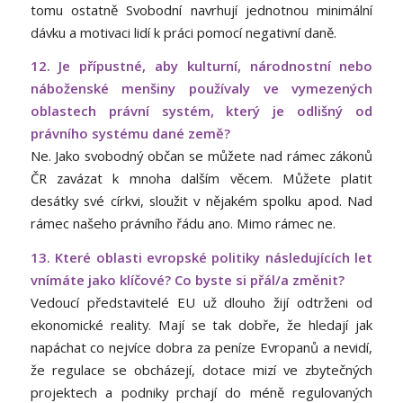
tomu ostatně Svobodní navrhují jednotnou minimální
dávku a motivaci lidí k práci pomocí negativní daně.
12. Je přípustné, aby kulturní, národnostní nebo
náboženské menšiny používaly ve vymezených
oblastech právní systém, který je odlišný od
právního systému dané země?
Ne. Jako svobodný občan se můžete nad rámec zákonů
ČR zavázat k mnoha dalším věcem. Můžete platit
desátky své církvi, sloužit v nějakém spolku apod. Nad
rámec našeho právního řádu ano. Mimo rámec ne.
13. Které oblasti evropské politiky následujících let
vnímáte jako klíčové? Co byste si přál/a změnit?
Vedoucí představitelé EU už dlouho žijí odtrženi od
ekonomické reality. Mají se tak dobře, že hledají jak
napáchat co nejvíce dobra za peníze Evropanů a nevidí,
že regulace se obcházejí, dotace mizí ve zbytečných
projektech a podniky prchají do méně regulovaných