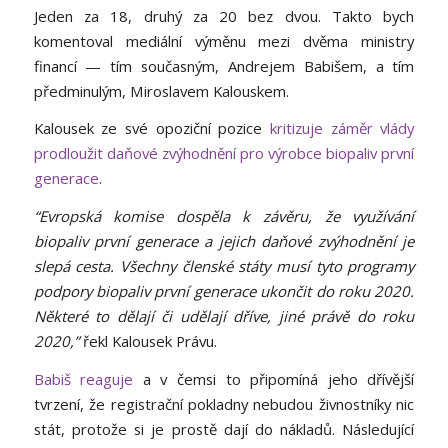
Jeden za 18, druhý za 20 bez dvou. Takto bych
komentoval mediální výměnu mezi dvěma ministry
financí — tím současným, Andrejem Babišem, a tím
předminulým, Miroslavem Kalouskem.
Kalousek ze své opoziční pozice
kritizuje záměr vlády
prodloužit daňové zvýhodnění pro výrobce biopaliv první
generace
.
“Evropská komise dospěla k závěru, že využívání
biopaliv první generace a jejich daňové zvýhodnění je
slepá cesta. Všechny členské státy musí tyto programy
podpory biopaliv první generace ukončit do roku 2020.
Některé to dělají či udělají dříve, jiné právě do roku
2020,”
řekl Kalousek Právu.
Babiš reaguje
a v čemsi to připomíná jeho dřívější
tvrzení, že registrační pokladny nebudou živnostníky nic
stát, protože si je
prostě dají do nákladů
. Následující