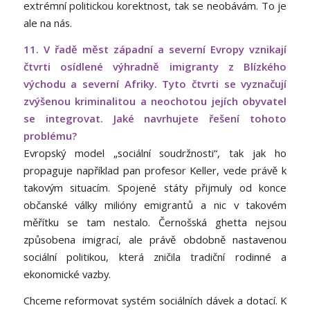
extrémní politickou korektnost, tak se neobávám. To je
ale na nás.
11. V řadě měst západní a severní Evropy vznikají
čtvrti osídlené výhradně imigranty z Blízkého
východu a severní Afriky. Tyto čtvrti se vyznačují
zvýšenou kriminalitou a neochotou jejích obyvatel
se integrovat. Jaké navrhujete řešení tohoto
problému?
Evropský model „sociální soudržnosti“, tak jak ho
propaguje například pan profesor Keller, vede právě k
takovým situacím. Spojené státy přijmuly od konce
občanské války milióny emigrantů a nic v takovém
měřítku se tam nestalo. Černošská ghetta nejsou
způsobena imigrací, ale právě obdobně nastavenou
sociální politikou, která zničila tradiční rodinné a
ekonomické vazby.
Chceme reformovat systém sociálních dávek a dotací. K