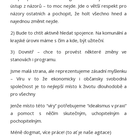
ústup z názorů – to moc nejde. Jde o větší respekt pro
názory ostatních a pochopit, že holt všechno hned a
najednou změnit nejde.
2) Bude to chtít aktivně hledat spojence. Na komunální a
krajské úrovni máme s čím a kde, být užiteční.
3) Dovnitř – chce to provést některé změny ve
stanovách i programu.
Jsme malá strana, ale reprezentujeme zásadní myšlenku
– Víru v to že ekonomicky i občansky svobodná
společnost je to nejlepší místo k životu dlouhodobě a
pro všechny
Jenže místo této “víry” potřebujeme “idealismus v praxi”
a pomoct s něčím skutečným, uchopitelným a
pochopitelným.
Méně dogmat, více práce! (to ať je naše agitace)