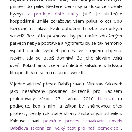
příměsi do paliv. Některé benzinky si dokonce udělaly
byznys
z prodeje čisté nafty
(sic!) Je skutečně
hospodárné uměle zdražovat všem paliva o cca 500
Kč/ročně na hlavu kvůli pofidérní hrozbě evropských
sankcí? Bez této povinnosti by po uměle zdražených
palivech nebyla poptávka a Agrofertu by se tak nemohlo
vyplatit nadále vyrábět příměsi ve stejném objemu.
Nevím, zda se Babiš domnívá, že jeho slovům voliči
uvěří. Pokud ano, zcela průhledně kalkuluje s lidskou
hloupostí. A to se mu nakonec vymstí.
V jedné věci má přesto Babiš pravdu. Miroslav Kalousek
jako nezařazený poslanec skutečně pro Babišem
prolobovaný zákon 27. května 2010
hlasoval
(a
podívejte, kdo s ním) a zákon byl sněmovnou přes
protesty tehdy rok staré strany Svobodných schválen.
Kalousek nyní
považuje proces schvalování novely
Babišová zákona za “velký test pro naši demokracii”
.