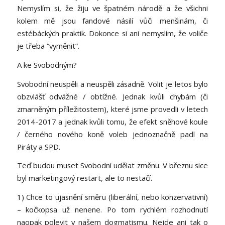
Nemyslím si, že žiju ve špatném národě a že všichni
kolem mě jsou fandové násilí vůči menšinám, či
estébáckých praktik. Dokonce si ani nemyslím, že voliče
je třeba “vyměnit”.
A ke Svobodným?
Svobodní neuspěli a neuspěli zásadně. Volit je letos bylo
obzvlášť odvážné / obtížné. Jednak kvůli chybám (či
zmarněným příležitostem), které jsme provedli v letech
2014-2017 a jednak kvůli tomu, že efekt sněhové koule
/ černého nového koně voleb jednoznačně padl na
Piráty a SPD.
Teď budou muset Svobodní udělat změnu. V březnu sice
byl marketingový restart, ale to nestačí.
1) Chce to ujasnění směru (liberální, nebo konzervativní)
– kočkopsa už nenene. Po tom rychlém rozhodnutí
naopak polevit v našem dogmatismu. Nejde ani tak o