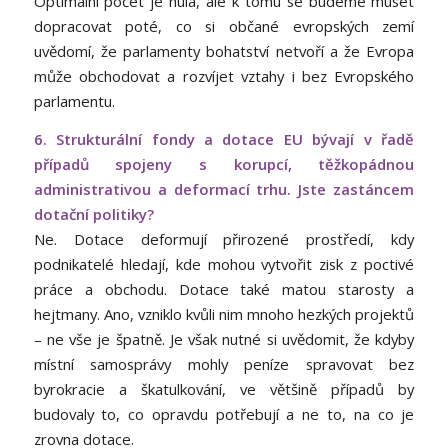
Optimální počet je nula, ale k tomu se budeme muset
dopracovat poté, co si občané evropských zemí
uvědomí, že parlamenty bohatství netvoří a že Evropa
může obchodovat a rozvíjet vztahy i bez Evropského
parlamentu.
6. Strukturální fondy a dotace EU bývají v řadě
případů spojeny s korupcí, těžkopádnou
administrativou a deformací trhu. Jste zastáncem
dotační politiky?
Ne. Dotace deformují přirozené prostředí, kdy
podnikatelé hledají, kde mohou vytvořit zisk z poctivé
práce a obchodu. Dotace také matou starosty a
hejtmany. Ano, vzniklo kvůli nim mnoho hezkých projektů
– ne vše je špatně. Je však nutné si uvědomit, že kdyby
místní samosprávy mohly peníze spravovat bez
byrokracie a škatulkování, ve většině případů by
budovaly to, co opravdu potřebují a ne to, na co je
zrovna dotace.