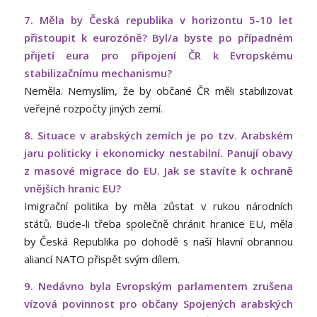
7. Měla by Česká republika v horizontu 5-10 let
přistoupit k eurozóně? Byl/a byste po případném
přijetí eura pro připojení ČR k Evropskému
stabilizačnímu mechanismu?
Neměla. Nemyslím, že by občané ČR měli stabilizovat
veřejné rozpočty jiných zemí.
8. Situace v arabských zemích je po tzv. Arabském
jaru politicky i ekonomicky nestabilní. Panují obavy
z masové migrace do EU. Jak se stavíte k ochraně
vnějších hranic EU?
Imigrační politika by měla zůstat v rukou národních
států. Bude-li třeba společně chránit hranice EU, měla
by Česká Republika po dohodě s naší hlavní obrannou
aliancí NATO přispět svým dílem.
9. Nedávno byla Evropským parlamentem zrušena
vízová povinnost pro občany Spojených arabských