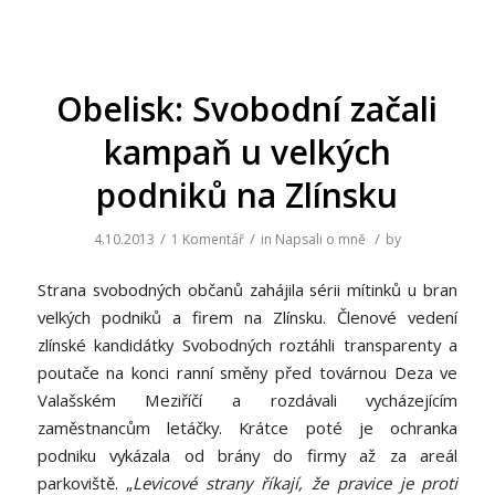
Obelisk: Svobodní začali
kampaň u velkých
podniků na Zlínsku
/
/
/
4.10.2013
1 Komentář
in
Napsali o mně
by
Strana svobodných občanů zahájila sérii mítinků u bran
velkých podniků a firem na Zlínsku. Členové vedení
zlínské kandidátky Svobodných roztáhli transparenty a
poutače na konci ranní směny před továrnou Deza ve
Valašském Meziříčí a rozdávali vycházejícím
zaměstnancům letáčky. Krátce poté je ochranka
podniku vykázala od brány do firmy až za areál
parkoviště. „
Levicové strany říkají, že pravice je proti