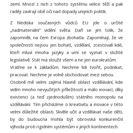
zemí. Mnozí z nich z tohoto systému velice těží a pak
raději zavírají obě oči nad dopady unijních politik.
Z hlediska současných vůdců EU jde o určité
„nadmateriální“ vidění světa. Daří se jim tolik, že
zapomněli, na čem Evropa zbohatla. Zapomínají, že ve
společnosti nejsou jen bohatí, vzdělaní, zcestovalí lidé,
kteří mluví mnoha jazyky a umí se vyznat v složité
legislativě. Stát má sloužit všem a ne jen eurokratům.
Vraťme se k základům. Nechme lidi tvořit, podnikat,
pracovat. Nechme je volně obchodovat mezi sebou.
Osobně mě velmi zajímá hlavně oblast vzdělávání, kde
vidím mnoho nevyužitých příležitostí a málo inovací, díky
existenci (a teď zjednoduším) státního monopolu na
vzdělávání. Tím přicházíme o kreativitu a inovace v této
velmi důležité oblasti. Skvěle učit a vzdělávat naše děti,
by do budoucna mohla být obrovská konkurenční
výhoda proti rigidním systémům v jiných kontinentech.