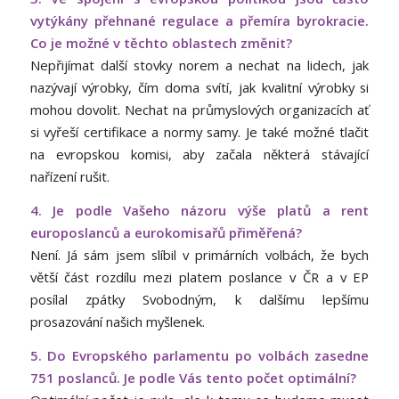
vytýkány přehnané regulace a přemíra byrokracie.
Co je možné v těchto oblastech změnit?
Nepřijímat další stovky norem a nechat na lidech, jak
nazývají výrobky, čím doma svítí, jak kvalitní výrobky si
mohou dovolit. Nechat na průmyslových organizacích ať
si vyřeší certifikace a normy samy. Je také možné tlačit
na evropskou komisi, aby začala některá stávající
nařízení rušit.
4. Je podle Vašeho názoru výše platů a rent
europoslanců a eurokomisařů přiměřená?
Není. Já sám jsem slíbil v primárních volbách, že bych
větší část rozdílu mezi platem poslance v ČR a v EP
posílal zpátky Svobodným, k dalšímu lepšímu
prosazování našich myšlenek.
5. Do Evropského parlamentu po volbách zasedne
751 poslanců. Je podle Vás tento počet optimální?