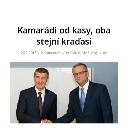
Kamarádi od kasy, oba
stejní kraďasi
/
/
/
20.3.2015
0 Komentáře
in
Krátce
,
Mé články
by