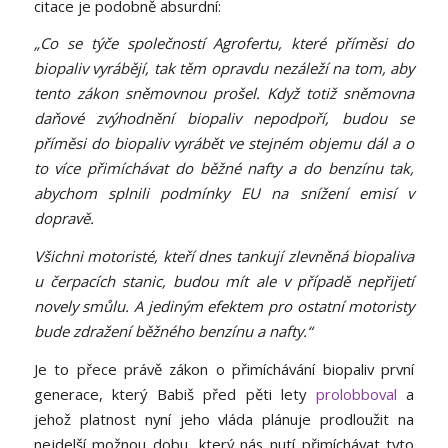
citace je podobně absurdní:
„Co se týče společností Agrofertu, které příměsi do
biopaliv vyrábějí, tak těm opravdu nezáleží na tom, aby
tento zákon sněmovnou prošel. Když totiž sněmovna
daňové zvýhodnění biopaliv nepodpoří, budou se
příměsi do biopaliv vyrábět ve stejném objemu dál a o
to více přimíchávat do běžné nafty a do benzínu tak,
abychom splnili podmínky EU na snížení emisí v
dopravě.
Všichni motoristé, kteří dnes tankují zlevněná biopaliva
u čerpacích stanic, budou mít ale v případě nepřijetí
novely smůlu. A jediným efektem pro ostatní motoristy
bude zdražení běžného benzínu a nafty.“
Je to přece právě zákon o přimíchávání biopaliv první
generace, který Babiš před pěti lety
prolobboval
a
jehož platnost nyní jeho vláda plánuje prodloužit na
nejdelší možnou dobu, který nás nutí přimíchávat tyto