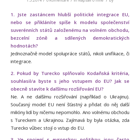
/
/
/
1.5.2014
0 Komentáře
in
Napsali o mně
by
1. Jste zastáncem hlubší politické integrace EU,
nebo se přikláníte spíše k modelu společenství
suverénních států založenému na volném obchodu,
bezcelní zóně a sdílených demokratických
hodnotách?
Jednoznačně model spolupráce států, nikoli unifikace, či
integrace.
2. Pokud by Turecko splňovalo Kodaňská kritéria,
souhlasil/a byste s jeho vstupem do EU? Jak se
obecně stavíte k dalšímu rozšiřování EU?
Ne. A ne dalšímu rozšiřování (například o Ukrajinu).
Současný model EU není šťastný a přidat do něj další
milióny lidí by ničemu nepomohlo. Ano volnému obchodu
s Tureckem a Ukrajinou. Zajímavá by byla otázka, zda
Turecko vůbec stojí o vstup do EU.
3. Ve spojení s evropskou politikou jsou často