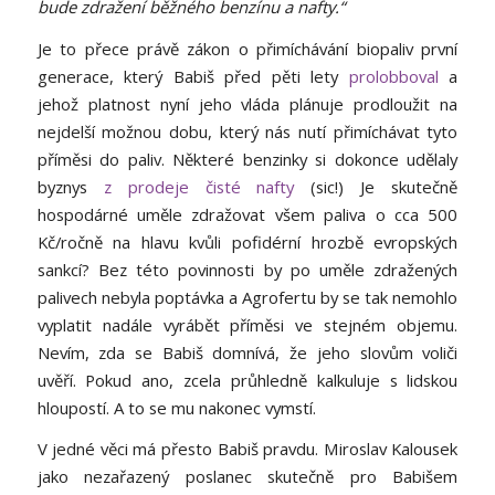
bude zdražení běžného benzínu a nafty.“
Je to přece právě zákon o přimíchávání biopaliv první
generace, který Babiš před pěti lety
prolobboval
a
jehož platnost nyní jeho vláda plánuje prodloužit na
nejdelší možnou dobu, který nás nutí přimíchávat tyto
příměsi do paliv. Některé benzinky si dokonce udělaly
byznys
z prodeje čisté nafty
(sic!) Je skutečně
hospodárné uměle zdražovat všem paliva o cca 500
Kč/ročně na hlavu kvůli pofidérní hrozbě evropských
sankcí? Bez této povinnosti by po uměle zdražených
palivech nebyla poptávka a Agrofertu by se tak nemohlo
vyplatit nadále vyrábět příměsi ve stejném objemu.
Nevím, zda se Babiš domnívá, že jeho slovům voliči
uvěří. Pokud ano, zcela průhledně kalkuluje s lidskou
hloupostí. A to se mu nakonec vymstí.
V jedné věci má přesto Babiš pravdu. Miroslav Kalousek
jako nezařazený poslanec skutečně pro Babišem