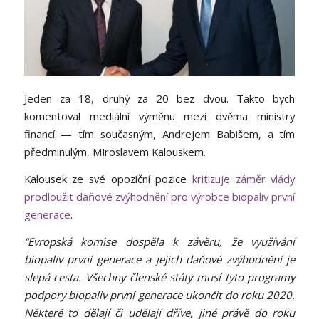
Jeden za 18, druhý za 20 bez dvou. Takto bych
komentoval mediální výměnu mezi dvěma ministry
financí — tím současným, Andrejem Babišem, a tím
předminulým, Miroslavem Kalouskem.
Kalousek ze své opoziční pozice
kritizuje záměr vlády
prodloužit daňové zvýhodnění pro výrobce biopaliv první
generace
.
“Evropská komise dospěla k závěru, že využívání
biopaliv první generace a jejich daňové zvýhodnění je
slepá cesta. Všechny členské státy musí tyto programy
podpory biopaliv první generace ukončit do roku 2020.
Některé to dělají či udělají dříve, jiné právě do roku