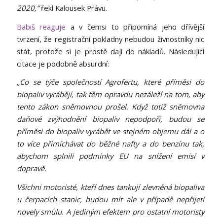
2020,”
řekl Kalousek Právu.
Babiš reaguje
a v čemsi to připomíná jeho dřívější
tvrzení, že registrační pokladny nebudou živnostníky nic
stát, protože si je
prostě dají do nákladů
. Následující
citace je podobně absurdní:
„Co se týče společností Agrofertu, které příměsi do
biopaliv vyrábějí, tak těm opravdu nezáleží na tom, aby
tento zákon sněmovnou prošel. Když totiž sněmovna
daňové zvýhodnění biopaliv nepodpoří, budou se
příměsi do biopaliv vyrábět ve stejném objemu dál a o
to více přimíchávat do běžné nafty a do benzínu tak,
abychom splnili podmínky EU na snížení emisí v
dopravě.
Všichni motoristé, kteří dnes tankují zlevněná biopaliva
u čerpacích stanic, budou mít ale v případě nepřijetí
novely smůlu. A jediným efektem pro ostatní motoristy