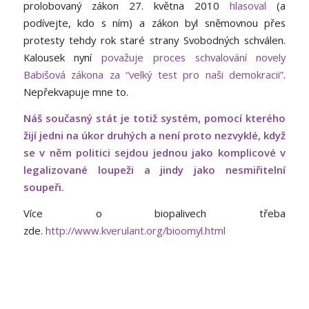
prolobovaný zákon 27. května 2010
hlasoval
(a
podívejte, kdo s ním) a zákon byl sněmovnou přes
protesty tehdy rok staré strany Svobodných schválen.
Kalousek nyní
považuje proces schvalování novely
Babišová zákona za “velký test pro naši demokracii”
.
Nepřekvapuje mne to.
Náš současný stát je totiž systém, pomocí kterého
žijí jedni na úkor druhých a není proto nezvyklé, když
se v něm politici sejdou jednou jako komplicové v
legalizované loupeži a jindy jako nesmiřitelní
soupeři.
Více o biopalivech třeba
zde.
http://www.kverulant.org/bioomyl.html