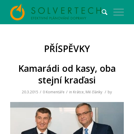
PŘÍSPĚVKY
Kamarádi od kasy, oba
stejní kraďasi
/
/
/
20.3.2015
0 Komentáře
in
Krátce
,
Mé články
by