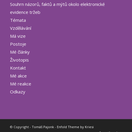
Souhrn názorů, faktů a mýtů okolo elektronické
evidence tržeb
Témata
Vzdělávání
Má vize
Postoje
Mé články
Životopis
Kontakt
Mé akce
Mé reakce
Odkazy
© Copyright -
Tomáš Pajonk
-
Enfold Theme by Kriesi