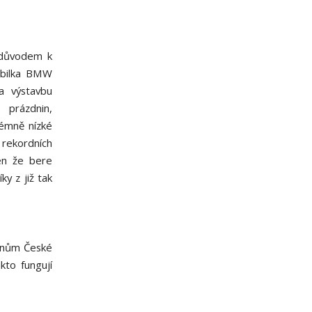
ž důvodem k
mobilka BMW
a výstavbu
 prázdnin,
rémně nízké
 rekordních
en že bere
y z již tak
nům České
kto fungují