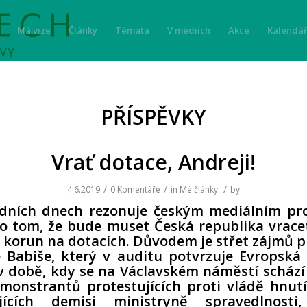
Má vize
Články
Témata
V médiích
Akce
Kalendář
PŘÍSPĚVKY
Vrať dotace, Andreji!
/
/
/
4.6.2019
0 Komentáře
in
Mé články
by
edních dnech rezonuje českým mediálním pr
o tom, že bude muset Česká republika vrace
 korun na dotacích
. Důvodem je střet zájmů 
 Babiše, který v auditu potvrzuje Evropská
v době, kdy se na Václavském náměstí schází
emonstrantů protestujících proti vládě hnu
jících demisi ministryně spravedlnosti