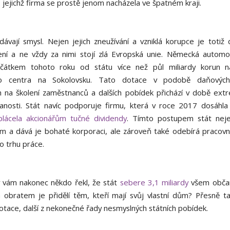
y, jejichž firma se prostě jenom nacházela ve špatném kraji.
ávají smysl. Nejen jejich zneužívání a vzniklá korupce je toti
šení a ne vždy za nimi stojí zlá Evropská unie. Německá auto
ačátkem tohoto roku od státu více než půl miliardy korun n
ho centra na Sokolovsku. Tato dotace v podobě daňových
 na školení zaměstnanců a dalších pobídek přichází v době ext
nosti. Stát navíc podporuje firmu, která v roce 2017 dosáhla
plácela akcionářům tučné dividendy
. Tímto postupem stát nej
em a dává je bohaté korporaci, ale zároveň také odebírá pracovník
o trhu práce.
 vám nakonec někdo řekl, že stát
sebere 3,1 miliardy
všem obča
a obratem je přidělí těm, kteří mají svůj vlastní dům? Přesně ta
dotace, další z nekonečné řady nesmyslných státních pobídek.