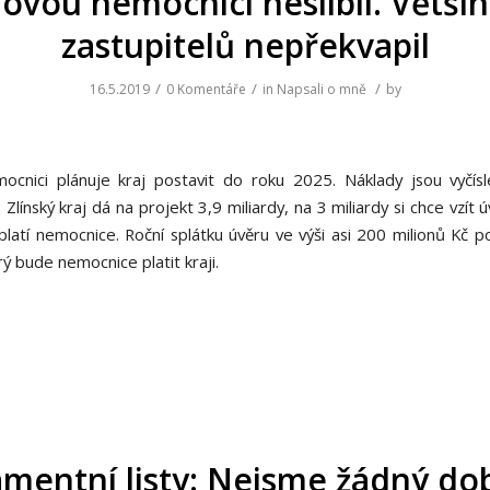
ovou nemocnici neslíbil. Větši
zastupitelů nepřekvapil
/
/
/
16.5.2019
0 Komentáře
in
Napsali o mně
by
cnici plánuje kraj postavit do roku 2025. Náklady jsou vyčís
. Zlínský kraj dá na projekt 3,9 miliardy, na 3 miliardy si chce vzít 
platí nemocnice. Roční splátku úvěru ve výši asi 200 milionů Kč p
ý bude nemocnice platit kraji.
amentní listy: Nejsme žádný do