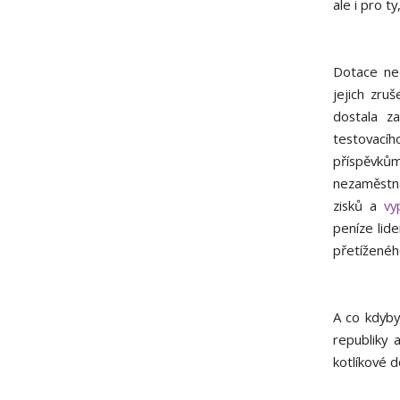
ale i pro t
Dotace ned
jejich zru
dostala z
testovací
příspěvkům
nezaměstna
zisků a
vy
peníze lid
přetíženéh
A co kdyby
republiky 
kotlíkové 