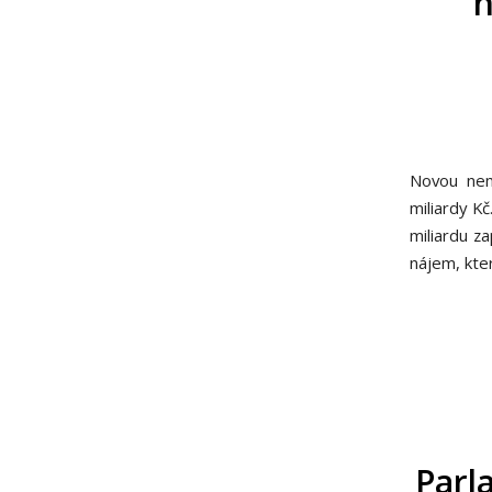
n
Novou nemo
miliardy Kč
miliardu za
nájem, kter
Parl