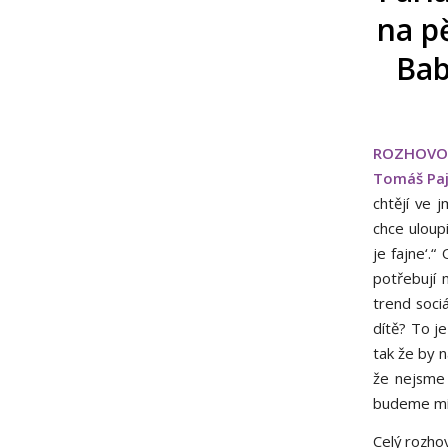
na p
Bab
ROZHOVO
Tomáš Paj
chtějí ve 
chce uloupi
je fajne‘.“
potřebují 
trend sociá
dítě? To j
tak že by n
že nejsme 
budeme mít
Celý rozho