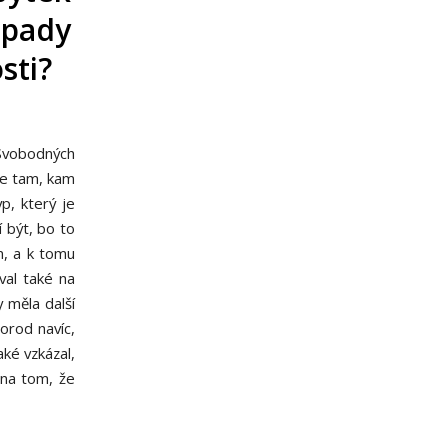
ápady
sti?
a Svobodných
 je tam, kam
p, který je
í být, bo to
im, a k tomu
val také na
y měla další
orod navíc,
aké vzkázal,
 na tom, že