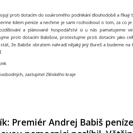
ojují proti dotacím do soukromého podnikání dlouhodobě a říkají 
berme lidem peníze a nechme je sami rozhodnout o tom, za co je 
ozdělování a plánované hospodářství si u nás pamatujeme vel
jme proti dotacím Babišovi, protestujme proti dotacím jako celk
tát, že Babiše obratem nahradí nějaký jiný Bureš a budeme na 
.
onk
vobodných, zastupitel Zlínského kraje
k: Premiér Andrej Babiš peníz