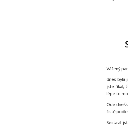
Vážený pan
dnes byla 
jste říkal,
lépe to mo
Ode dneška 
čistě podle
Sestavil j