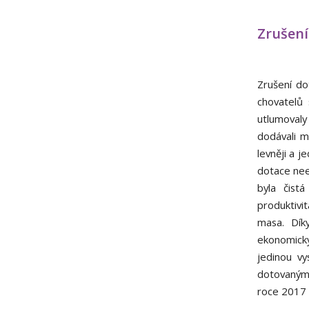
Zrušení
Zrušení do
chovatelů
utlumovaly
dodávali m
levněji a j
dotace nee
byla čist
produktivit
masa. Dík
ekonomicky
jedinou vy
dotovaným
roce 2017 