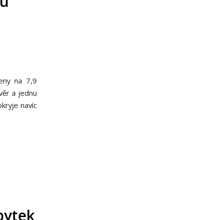
nu
leny na 7,9
úvěr a jednu
okryje navíc
bytek