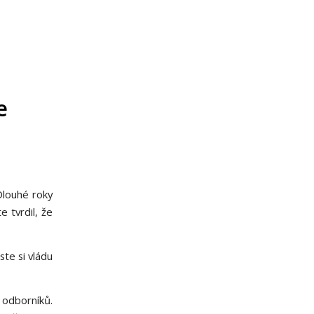
e
Dlouhé roky
e tvrdil, že
ste si vládu
 odborníků.