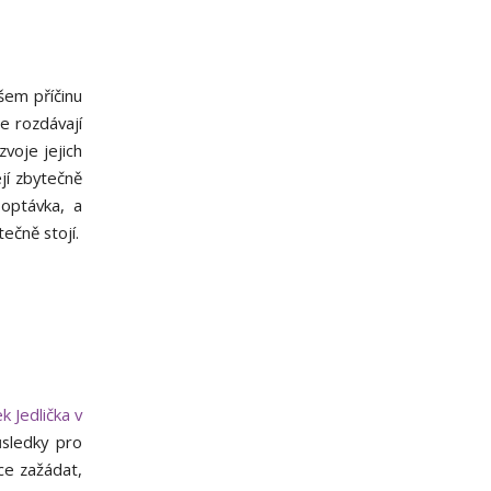
všem příčinu
e rozdávají
voje jejich
jí zbytečně
poptávka, a
tečně stojí.
k Jedlička v
ůsledky pro
ce zažádat,