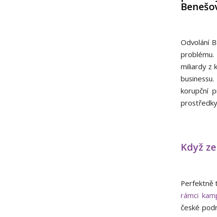
Benešo
Odvolání Ba
problému. 
miliardy z
businessu.
korupční p
prostředky 
Když ze
Perfektně t
rámci kam
české podn