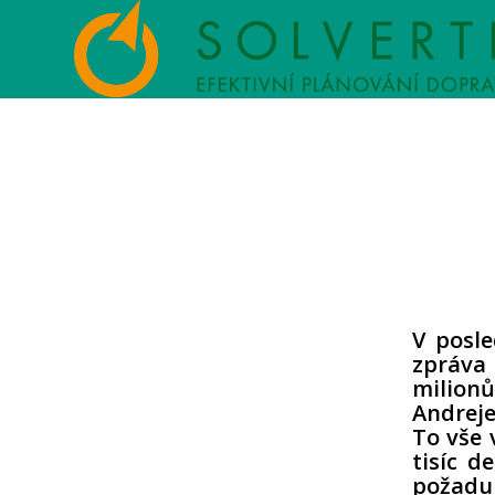
V posl
zpráva 
milionů
Andreje
To vše 
tisíc d
požadu