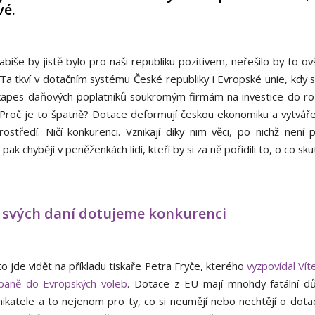
vé.
biše by jistě bylo pro naši republiku pozitivem, neřešilo by to o
Ta tkví v dotačním systému České republiky i Evropské unie, kdy s
 kapes daňových poplatníků soukromým firmám na investice do roz
 Proč je to špatně? Dotace deformují českou ekonomiku a vytváře
rostředí. Ničí konkurenci. Vznikají díky nim věci, po nichž není 
pak chybějí v peněženkách lidí, kteří by si za ně pořídili to, o co sku
 svých daní dotujeme konkurenci
o jde vidět na příkladu tiskaře Petra Fryče, kterého
vyzpovídal Víte
paně do Evropských voleb
. Dotace z EU mají mnohdy fatální d
ikatele a to nejenom pro ty, co si neumějí nebo nechtějí o dota