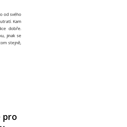
to od svého
utratí. Kam
ice dobře.
u, jinak se
tom stejně,
e pro