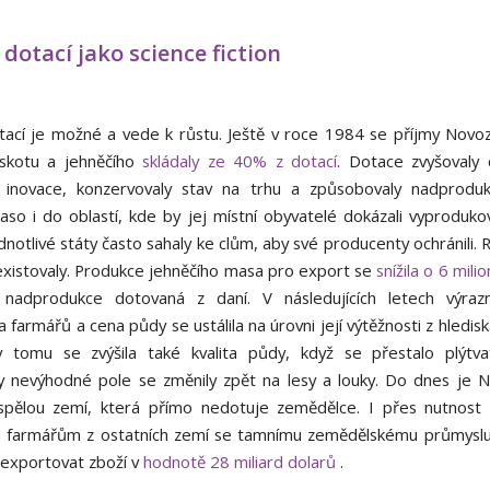
 dotací jako science fiction
tací je možné a vede k růstu. Ještě v roce 1984 se příjmy Novo
 skotu a jehněčího
skládaly ze 40% z dotací
. Dotace zvyšovaly
 inovace, konzervovaly stav na trhu a způsobovaly nadproduk
aso i do oblastí, kde by jej místní obyvatelé dokázali vyproduko
ednotlivé státy často sahaly ke clům, aby své producenty ochránili. R
xistovaly. Produkce jehněčího masa pro export se
snížila o 6 mili
á nadprodukce dotovaná z daní. V následujících letech výrazn
a farmářů a cena půdy se ustálila na úrovni její výtěžnosti z hledi
y tomu se zvýšila také kvalita půdy, když se přestalo plýtv
 nevýhodné pole se změnily zpět na lesy a louky. Do dnes je 
spělou zemí, která přímo nedotuje zemědělce. I přes nutnost
 farmářům z ostatních zemí se tamnímu zemědělskému průmyslu 
exportovat zboží v
hodnotě 28 miliard dolarů
.