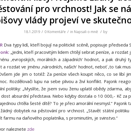
ěstování pro vrchnost! Jak se n
išovy vlády projeví ve skutečno
/
/
/
18.1.2019
0 Komentáře
in
Napsali o mně
by
R
Dva typy lidí, kteří bojují na politické scéně, popisuje předsed
onk:
„Jedni, kteří pracovitým lidem chtějí sebrat peníze, a rozdat
jménu ‚evropských, morálních a západních‘ hodnot, a pak druhý ty
t a rozdat ve jménu ‚národních, našich‘ hodnot, neboť ‚to tak mus
 Ovšem jde jim o totéž: Za peníze všech koupit něco, co se líbí j
moc. Rozdělovači lupu na sebe plivou a živí konflikt. Pajonk reago
lní politiky: „Myslíte, že jsem svou ženu uplatil obědy zdarma, ab
e dost absurdní představa. Nebo kdyby dostala o 10 000,- Kč za p
ajednou chtěla šesté dítě? To je přeci amorální nesmysl.“ Pajonk t
žádný dobytek na pěstování pro vrchnost. „Stavět státní politiku
 farmu na daňového poplatníka, s prominutím, je svinstvo.“
vor naleznete
zde