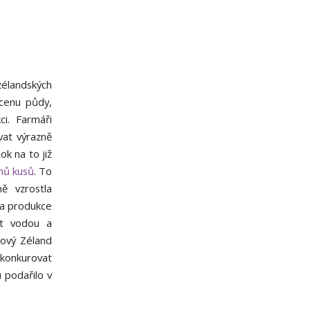
zélandských
 cenu půdy,
ci. Farmáři
vat výrazně
ok na to již
onů kusů
. To
ě vzrostla
ska produkce
at vodou a
Nový Zéland
 konkurovat
podařilo v