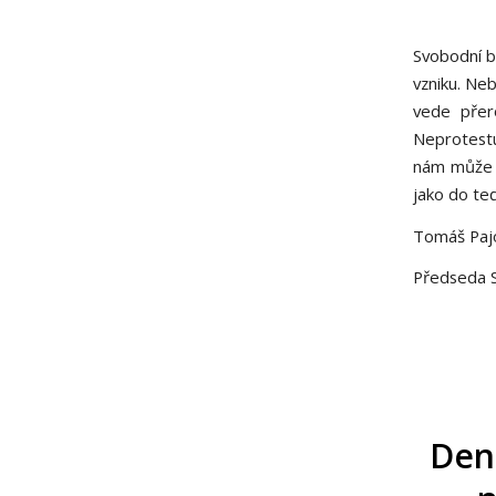
Svobodní b
vzniku. Ne
vede přer
Neprotestu
nám může s
jako do teď
Tomáš Paj
Předseda S
Dení