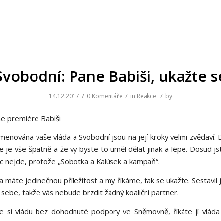
Svobodní: Pane Babiši, ukažte s
/
/
/
14.12.2017
0 Komentáře
in
Reakce
by
e premiére Babiši
jmenována vaše vláda a Svobodní jsou na její kroky velmi zvědaví. 
 že je vše špatně a že vy byste to uměl dělat jinak a lépe. Dosud jst
c nejde, protože „Sobotka a Kalúsek a kampaň“.
máte jedinečnou příležitost a my říkáme, tak se ukažte. Sestavil j
 sebe, takže vás nebude brzdit žádný koaliční partner.
ste si vládu bez dohodnuté podpory ve Sněmovně, říkáte jí vláda