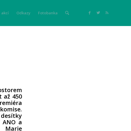
 akcí
Odkazy
Fotobanka
ostorem
t až
450
premiéra
 komise.
 desítky
tí ANO a
, Marie