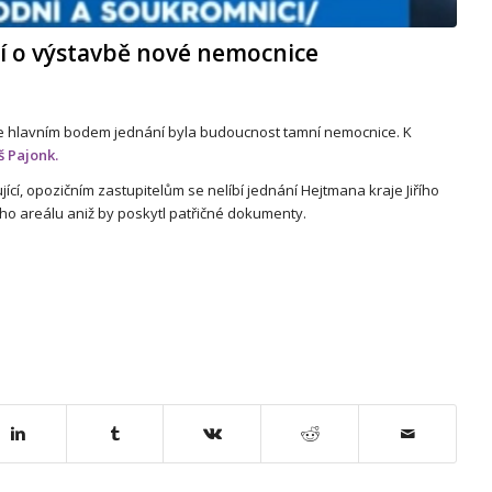
ují o výstavbě nové nemocnice
 kde hlavním bodem jednání byla budoucnost tamní nemocnice. K
 Pajonk.
ící, opozičním zastupitelům se nelíbí jednání Hejtmana kraje Jiřího
ho areálu aniž by poskytl patřičné dokumenty.