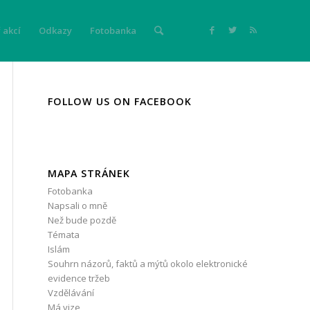
 akcí
Odkazy
Fotobanka
FOLLOW US ON FACEBOOK
MAPA STRÁNEK
Fotobanka
Napsali o mně
Než bude pozdě
Témata
Islám
Souhrn názorů, faktů a mýtů okolo elektronické
evidence tržeb
Vzdělávání
Má vize