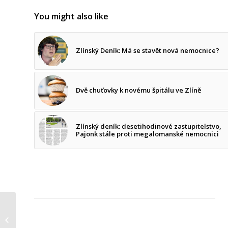
You might also like
Zlínský Deník: Má se stavět nová nemocnice?
Dvě chuťovky k novému špitálu ve Zlíně
Zlínský deník: desetihodinové zastupitelstvo,
Pajonk stále proti megalomanské nemocnici
19. zastupitelstvo –
Goliáš nemocnice,
David vše ostatní