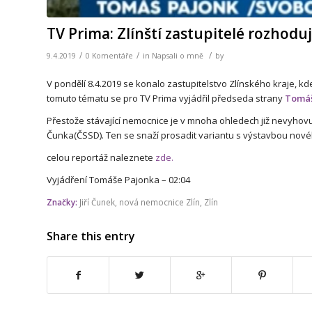
TV Prima: Zlínští zastupitelé rozhod
/
/
/
9.4.2019
0 Komentáře
in
Napsali o mně
by
V pondělí 8.4.2019 se konalo zastupitelstvo Zlínského kraje,
tomuto tématu se pro TV Prima vyjádřil předseda strany
Tomáš
Přestože stávající nemocnice je v mnoha ohledech již nevyhovuj
Čunka(ČSSD). Ten se snaží prosadit variantu s výstavbou nové
celou reportáž naleznete
zde.
Vyjádření Tomáše Pajonka – 02:04
Značky:
Jiří Čunek
,
nová nemocnice Zlín
,
Zlín
Share this entry