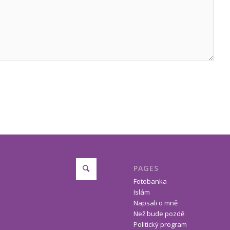
PAGES
Fotobanka
Islám
Napsali o mně
Než bude pozdě
Politický program