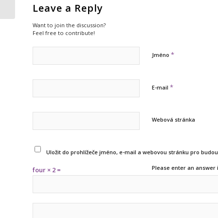
Leave a Reply
dohromad...
Want to join the discussion?
Feel free to contribute!
*
Jméno
*
E-mail
Webová stránka
Uložit do prohlížeče jméno, e-mail a webovou stránku pro budo
Please enter an answer i
four × 2 =