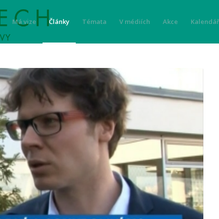
Má vize
Články
Témata
V médiích
Akce
Kalendář