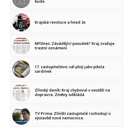
bude
Krajská revoluce a hned 2x
MFDnes: Závádějící posudek? Kraj zvažuje
trestní oznámení
17. zastupitelstvo: sál plný jako piksla
sardinek
Zlínský deník: Kraj chyboval v soutěži na
dopravce. Změny odkládá
TV Prima: Zlínští zastupitelé rozhodují o
výstavbě nové nemocnice