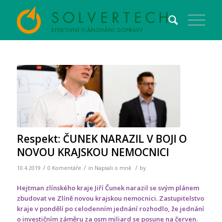
Respekt: ČUNEK NARAZIL V BOJI O
NOVOU KRAJSKOU NEMOCNICI
/
/
/
10.4.2019
0 Komentáře
in
Napsali o mně
by
Hejtman zlínského kraje Jiří Čunek narazil se svým plánem
zbudovat ve Zlíně novou krajskou nemocnici. Zastupitelstvo
kraje v pondělí po celodenním jednání rozhodlo, že jednání
o investičním záměru za osm miliard se posune na červen.