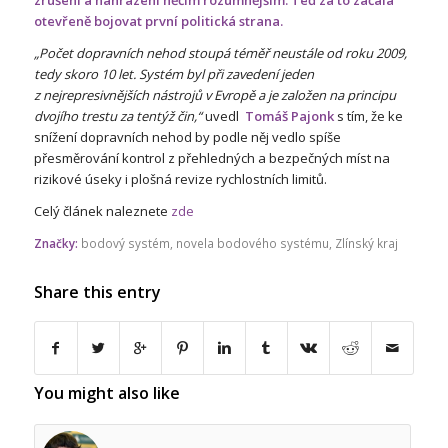
otevřeně bojovat první politická strana.
„Počet dopravních nehod stoupá téměř neustále od roku 2009,
tedy skoro 10 let. Systém byl při zavedení jeden
z nejrepresivnějších nástrojů v Evropě a je založen na principu
dvojího trestu za tentýž čin,“
uvedl
Tomáš Pajonk
s tím, že ke
snížení dopravních nehod by podle něj vedlo spíše
přesměrování kontrol z přehledných a bezpečných míst na
rizikové úseky i plošná revize rychlostních limitů.
Celý článek naleznete
zde
Značky:
bodový systém
,
novela bodového systému
,
Zlínský kraj
Share this entry
You might also like