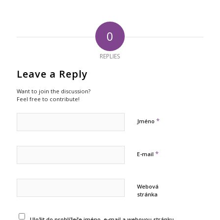
0
REPLIES
Leave a Reply
Want to join the discussion?
Feel free to contribute!
*
Jméno
*
E-mail
Webová
stránka
Uložit do prohlížeče jméno, e-mail a webovou stránku