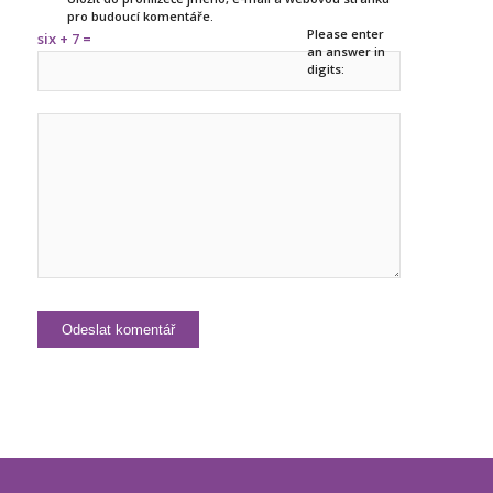
pro budoucí komentáře.
Please enter
six + 7 =
an answer in
digits: