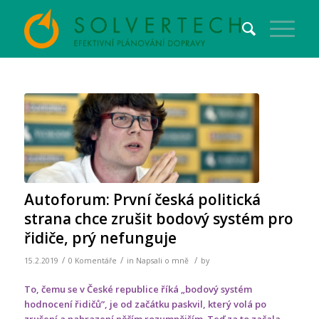
Autoforum: První česká politická
strana chce zrušit bodový systém pro
řidiče, prý nefunguje
/
/
/
15.2.2019
0 Komentáře
in
Napsali o mně
by
To, čemu se v České republice říká „bodový systém
hodnocení řidičů”, je od začátku paskvil, který volá po
zrušení a nahrazení něčím rozumnějším. Teď za to začala