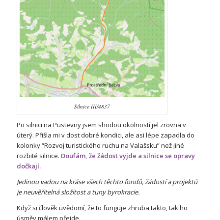
Silnice III/4837
Po silnici na Pustevny jsem shodou okolností jel zrovna v
úterý. Přišla mi v dost dobré kondici, ale asi lépe zapadla do
kolonky “Rozvoj turistického ruchu na Valašsku” než jiné
rozbité silnice.
Doufám, že žádost vyjde a silnice se opravy
dočkají.
Jedinou vadou na kráse všech těchto fondů, žádostí a projektů
je neuvěřitelná složitost a tuny byrokracie.
Když si člověk uvědomí, že to funguje zhruba takto, tak ho
úsměv málem přejde.