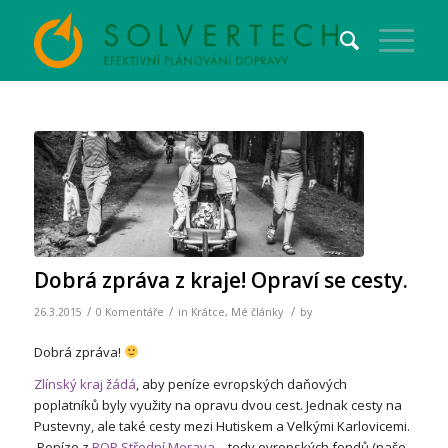
Dobrá zpráva z kraje! Opraví se cesty.
/
/
/
26.3.2015
0 Komentáře
in
Krátce
,
Mé články
by
Dobrá zpráva!
Zlínský kraj žádá
, aby peníze evropských daňových
poplatníků byly využity na opravu dvou cest. Jednak cesty na
Pustevny, ale také cesty mezi Hutiskem a Velkými Karlovicemi.
Peníze z
ROP Střední Morava
– tedy evropských fondů (naše