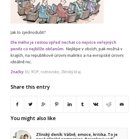
Jak to zjednodušit?
Dle mého je cestou vpřed nechat co nejvíce veřejných
peněz co nejblíže občanům.
Nejlépe v obcích, pak možná v
krajích, na republikové úrovni malinko a na evropské úrovni
ideálně nic.
Značky:
EU
,
ROP
,
rožnovsko
,
Zlínský kraj
Share this entry
You might also like
Zlínský deník: Vášně, emoce, kritika. To je
nová zlínská nemocnice. Pajonkovi vadí