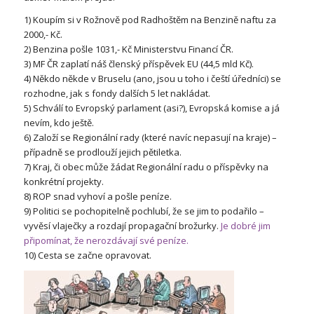
1) Koupím si v Rožnově pod Radhoštěm na Benzině naftu za
2000,- Kč.
2) Benzina pošle 1031,- Kč Ministerstvu Financí ČR.
3) MF ČR zaplatí náš členský příspěvek EU (44,5 mld Kč).
4) Někdo někde v Bruselu (ano, jsou u toho i čeští úředníci) se
rozhodne, jak s fondy dalších 5 let nakládat.
5) Schválí to Evropský parlament (asi?), Evropská komise a já
nevím, kdo ještě.
6) Založí se Regionální rady (které navíc nepasují na kraje) –
případně se prodlouží jejich pětiletka.
7) Kraj, či obec může žádat Regionální radu o příspěvky na
konkrétní projekty.
8) ROP snad vyhoví a pošle peníze.
9) Politici se pochopitelně pochlubí, že se jim to podařilo –
vyvěsí vlaječky a rozdají propagační brožurky.
Je dobré jim
připomínat, že nerozdávají své peníze.
10) Cesta se začne opravovat.