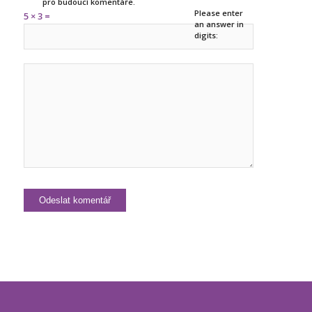
pro budoucí komentáře.
Please enter
5 × 3 =
an answer in
digits: