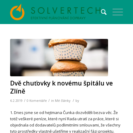
Dvě chuťovky k novému špitálu ve
Zlíně
/
/
/
6.2.2019
0 Komentáře
in
Mé články
by
1. Dnes jsme se od hejtmana Čunka dozvěděli bezva věc. Že
totiž veškeré peníze, které nyní Rada utratí za práce, které si
objednala od dodavatelů podlimitními smlouvami, že všechny
tyto prostředky vlastně ušetříme v realizační fázi projektu.