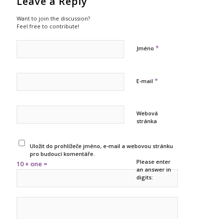
Leave a Reply
Want to join the discussion?
Feel free to contribute!
*
Jméno
*
E-mail
Webová
stránka
Uložit do prohlížeče jméno, e-mail a webovou stránku
pro budoucí komentáře.
Please enter
10 + one =
an answer in
digits: