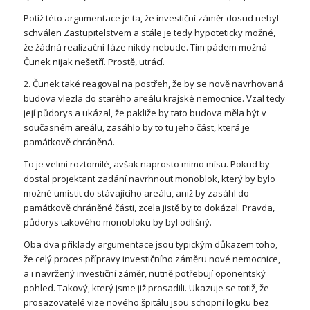
Potíž této argumentace je ta, že investiční záměr dosud nebyl
schválen Zastupitelstvem a stále je tedy hypoteticky možné,
že žádná realizační fáze nikdy nebude. Tím pádem možná
Čunek nijak nešetří. Prostě, utrácí.
2. Čunek také reagoval na postřeh, že by se nově navrhovaná
budova vlezla do starého areálu krajské nemocnice. Vzal tedy
její půdorys a ukázal, že pakliže by tato budova měla být v
současném areálu, zasáhlo by to tu jeho část, která je
památkově chráněná.
To je velmi roztomilé, avšak naprosto mimo mísu. Pokud by
dostal projektant zadání navrhnout monoblok, který by bylo
možné umístit do stávajícího areálu, aniž by zasáhl do
památkově chráněné části, zcela jistě by to dokázal. Pravda,
půdorys takového monobloku by byl odlišný.
Oba dva příklady argumentace jsou typickým důkazem toho,
že celý proces přípravy investičního záměru nové nemocnice,
a i navržený investiční záměr, nutně potřebují oponentský
pohled. Takový, který jsme již prosadili. Ukazuje se totiž, že
prosazovatelé vize nového špitálu jsou schopní logiku bez