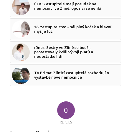
ČTK: Zastupitelé mají posudek na
nemocnici ve Zlíně, opozici se nelíbí
18. zastupitelstvo – sál plný koček a hlavní
myš je fuč.
iDnes: Sestry ve Zlíně se bouří,
protestovaly kvůli vývoji platů a
nedostatku lidí
TV Prima: Zlínští zastupitelé rozhodují o
výstavbě nové nemocnice
0
REPLIES