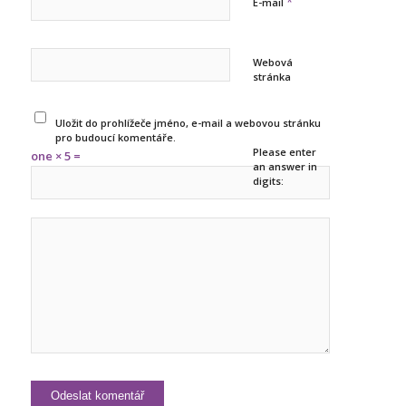
*
E-mail
Webová
stránka
Uložit do prohlížeče jméno, e-mail a webovou stránku
pro budoucí komentáře.
Please enter
one × 5 =
an answer in
digits: