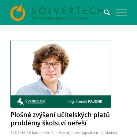
Plošné zvýšení učitelských platů
problémy školství neřeší
/
/
31.8.2016
0 Komentáře
in
Napsali jinde
,
Napsali o mně
,
Školství
,