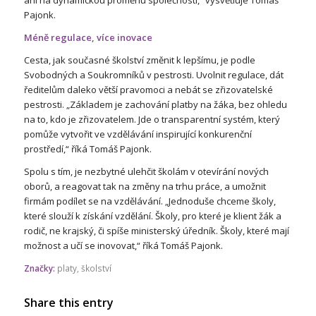
Pajonk.
Méně regulace, více inovace
Cesta, jak současné školství změnit k lepšímu, je podle
Svobodných a Soukromníků v pestrosti. Uvolnit regulace, dát
ředitelům daleko větší pravomoci a nebát se zřizovatelské
pestrosti. „Základem je zachování platby na žáka, bez ohledu
na to, kdo je zřizovatelem. Jde o transparentní systém, který
pomůže vytvořit ve vzdělávání inspirující konkurenční
prostředí,“ říká Tomáš Pajonk.
Spolu s tím, je nezbytné ulehčit školám v otevírání nových
oborů, a reagovat tak na změny na trhu práce, a umožnit
firmám podílet se na vzdělávání. „Jednoduše chceme školy,
které slouží k získání vzdělání. Školy, pro které je klient žák a
rodič, ne krajský, či spíše ministerský úředník. Školy, které mají
možnost a učí se inovovat,“ říká Tomáš Pajonk.
Značky:
platy
,
školství
Share this entry