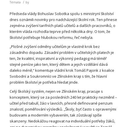
/
Témata
by
Předseda vlády Bohuslav Sobotka spolu s ministryní školství
dnes oznámili novinky pro nadcházející školní rok. Ten přinese
zejména zvýšení tarifních platů učitelů a dalších pracovníků, o
kterém vláda rozhodla teprve před několika dny. O tom, že
školství potřebuje hlubokou reformu, řeč nebyla.
„Plošné zvýšení odměny učitelům je vlastně krok bez
zásadního dopadu. Zásadní problém v učitelských platech je
ten, že kvalitní, inspirativní a výkonný pedagog má téměř
stejné peníze jako ten, který dětem a jejich vzdělání dává
daleko méně,“ komentuje vládní krok Tomáš Pajonk z koalice
Svobodní a Soukromníci ve Zlínském kraji s tím, že hlavní
problém školství je potřeba hledat jinde.
Celý školský systém, nejen ve Zlínském kraji, pracuje s
konceptem, který se za posledních 240 let prakticky nezměnil –
učitel před tabulí, žáci v lavicích, přesně definované penzum
znalostí, poměřování výsledků. „Školy, byť často s opravenými
budovami a moderním vybavením, tak zůstávají spíše
skanzeny. Nedokážou reagovat na individuální potřeby žáků,
ani na dynamickou proměnu společnosti,“ vysvětluje Tomáš