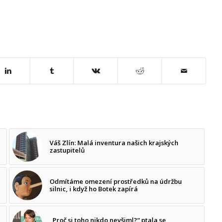
Váš Zlín: Malá inventura našich krajských
zastupitelů
Odmítáme omezení prostředků na údržbu
silnic, i když ho Botek zapírá
„Proč si toho nikdo nevšiml?“ ptala se