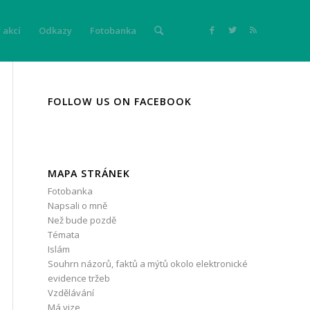
 akcí
Odkazy
Fotobanka
FOLLOW US ON FACEBOOK
MAPA STRÁNEK
Fotobanka
Napsali o mně
Než bude pozdě
Témata
Islám
Souhrn názorů, faktů a mýtů okolo elektronické
evidence tržeb
Vzdělávání
Má vize