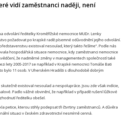
ré vidí zaměstnanci naději, není
 na odvolání ředitelky Kroměřížské nemocnice MUDr. Lenky
stvo požadovat po krajské radě písemné odůvodnění jejího odvolání.
 představenstvu existoval nesoulad, který takto řešíme“. Podle nás
lizovala hospodářská situace nemocnice, kdy zaměstnanci nemocnice
řesvědčení, že nadměrné změny v managementech společností také
zi lety 2005-2017 se například v Krajské nemocnici Tomáše Bati
 to bylo 11 osob. V Uherském Hradišti s dlouhodobě dobrým
utečně existoval nesoulad a nespolupráce. Jsou zde však indície,
ové. Padlo vážné obvinění, že například v případě rušení lůžkové
ozhodnutí ředitelku obešel.
a petice, kterou stihly podepsat tři čtvrtiny zaměstnanců. A důvěra
ální situaci v českém zdravotnictví nesmírně cenná.