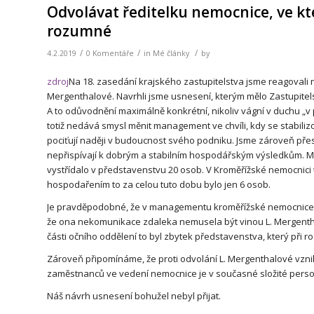
Odvolávat ředitelku nemocnice, ve kte
rozumné
/
/
/
4.2.2019
0 Komentáře
in
Mé články
by
zdroj
Na 18. zasedání krajského zastupitelstva jsme reagovali
Mergenthalové. Navrhli jsme usnesení, kterým mělo Zastupitel
A to odůvodnění maximálně konkrétní, nikoliv vágní v duchu „v
totiž nedává smysl měnit management ve chvíli, kdy se stabi
pociťují naději v budoucnost svého podniku. Jsme zároveň p
nepřispívají k dobrým a stabilním hospodářským výsledkům. Me
vystřídalo v představenstvu 20 osob. V Kroměřížské nemocnici
hospodařením to za celou tuto dobu bylo jen 6 osob.
Je pravděpodobné, že v managementu kroměřížské nemocnice sk
že ona nekomunikace zdaleka nemusela být vinou L. Mergenthal
části očního oddělení to byl zbytek představenstva, který při r
Zároveň připomínáme, že proti odvolání L. Mergenthalové vznikl
zaměstnanců ve vedení nemocnice je v současné složité person
Náš návrh usnesení bohužel nebyl přijat.