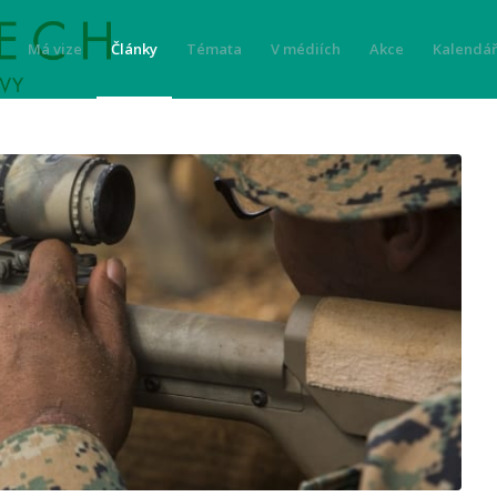
Má vize
Články
Témata
V médiích
Akce
Kalendář