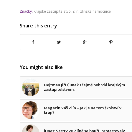
Značky:
Krajské zastupitelstvo
,
Zlín
,
zlínská nemocnice
Share this entry
You might also like
Hejtman Jiří Čunek zřejmě pohrdá krajským
zastupitelstvem.
Magazín Váš Zlín – Jak je na tom školství v
kraji?
iDnes: Sestry ve Zlíně se bouří, protestovaly