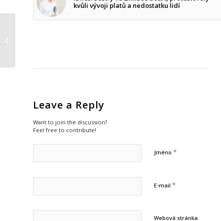
kvůli vývoji platů a nedostatku lidí
MoneyMag: Zrušit
v Česku dotace?
Mnoha lidem by to
nevadilo
Leave a Reply
Want to join the discussion?
Feel free to contribute!
*
Jméno
*
E-mail
Webová stránka