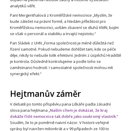
analytiků věřit.
Paní Mergenthalová z Kroměřížské nemocnice „Myslím, že
bude záležet na právní formě, a hledám příležitost pro
Kroměřížskou nemocnici, uvítám zbavení se dluhů KMN, bojím
se však o personál a stabilitu a trvající nejistotu.“
Pan Sládek z UHN „Forma společnosti je méně důležitá než
řízení samotné. Pokud nebudeme dohlížet tam, kde se péče
děje, nikdy to nebude tolik efektivní. Jedním z úspěchů Hradiště
je kontrola. Důsledně kontrolujeme a podle toho se
zaměstnanci hodnotí. I samostatné společnosti mohou mít
synergický efekt.“
Hejtmanův záměr
V debatě po tomto příspěvku pana Liškáře padla zásadní
slova pana hejtmana „
Naším cílem je dokázat, že kraj
dokáže řídit nemocnice tak dobře jako soukromý vlastník.
“
Soudím, že to je poměrně naivní názor. V historii veřejné
správy byl navržen milionkrát a v 99 případech ze 100 to