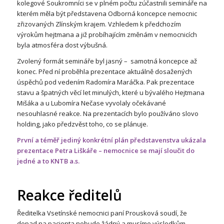
kolegové Soukromníci se v plném počtu zúčastnili semináře na
kterém měla být představena Odborná koncepce nemocnic
zřizovaných Zlínským krajem. Vzhledem k předchozím
výrokům hejtmana a již probíhajícím změnám v nemocnicích
byla atmosféra dost výbušná.
Zvolený formát semináře byl jasný – samotná koncepce až
konec. Před ní proběhla prezentace aktuálně dosažených
úspěchů pod vedením Radomíra Maráčka. Pak prezentace
stavu a špatných věcí let minulých, které u bývalého Hejtmana
Mišáka a u Lubomíra Nečase vyvolaly očekávané
nesouhlasné reakce. Na prezentacích bylo používáno slovo
holding, jako předzvěst toho, co se plánuje.
První a téměř jediný konkrétní plán představenstva ukázala
prezentace Petra Liškáře – nemocnice se mají sloučit do
jedné a to KNTB a.s.
Reakce ředitelů
Ředitelka Vsetínské nemocnici paní Prousková soudí, že
dopad na pacienta nebude žádný a musíme výsledkům