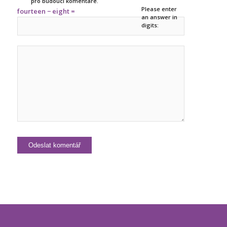
pro budoucí komentáře.
Please enter
fourteen − eight =
an answer in
digits: