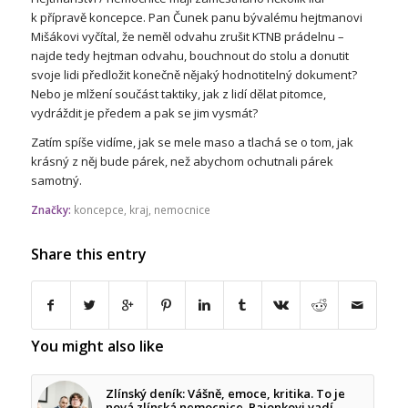
k přípravě koncepce. Pan Čunek panu bývalému hejtmanovi
Mišákovi vyčítal, že neměl odvahu zrušit KTNB prádelnu –
najde tedy hejtman odvahu, bouchnout do stolu a donutit
svoje lidi předložit konečně nějaký hodnotitelný dokument?
Nebo je mlžení součást taktiky, jak z lidí dělat pitomce,
vydráždit je předem a pak se jim vysmát?
Zatím spíše vidíme, jak se mele maso a tlachá se o tom, jak
krásný z něj bude párek, než abychom ochutnali párek
samotný.
Značky:
koncepce
,
kraj
,
nemocnice
Share this entry
You might also like
Zlínský deník: Vášně, emoce, kritika. To je
nová zlínská nemocnice. Pajonkovi vadí