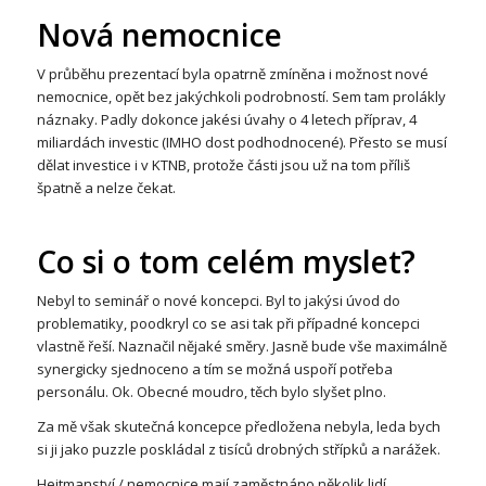
Nová nemocnice
V průběhu prezentací byla opatrně zmíněna i možnost nové
nemocnice, opět bez jakýchkoli podrobností. Sem tam prolákly
náznaky. Padly dokonce jakési úvahy o 4 letech příprav, 4
miliardách investic (IMHO dost podhodnocené). Přesto se musí
dělat investice i v KTNB, protože části jsou už na tom příliš
špatně a nelze čekat.
Co si o tom celém myslet?
Nebyl to seminář o nové koncepci. Byl to jakýsi úvod do
problematiky, poodkryl co se asi tak při případné koncepci
vlastně řeší. Naznačil nějaké směry. Jasně bude vše maximálně
synergicky sjednoceno a tím se možná uspoří potřeba
personálu. Ok. Obecné moudro, těch bylo slyšet plno.
Za mě však skutečná koncepce předložena nebyla, leda bych
si ji jako puzzle poskládal z tisíců drobných střípků a narážek.
Hejtmanství / nemocnice mají zaměstnáno několik lidí