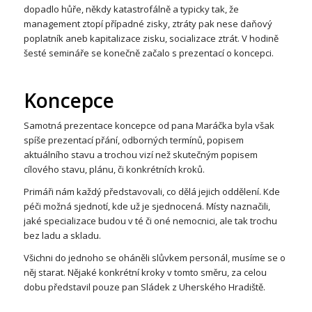
dopadlo hůře, někdy katastrofálně a typicky tak, že
management ztopí případné zisky, ztráty pak nese daňový
poplatník aneb kapitalizace zisku, socializace ztrát. V hodině
šesté semináře se konečně začalo s prezentací o koncepci.
Koncepce
Samotná prezentace koncepce od pana Maráčka byla však
spíše prezentací přání, odborných termínů, popisem
aktuálního stavu a trochou vizí než skutečným popisem
cílového stavu, plánu, či konkrétních kroků.
Primáři nám každý představovali, co dělá jejich oddělení. Kde
péči možná sjednotí, kde už je sjednocená. Místy naznačili,
jaké specializace budou v té či oné nemocnici, ale tak trochu
bez ladu a skladu.
Všichni do jednoho se oháněli slůvkem personál, musíme se o
něj starat. Nějaké konkrétní kroky v tomto směru, za celou
dobu představil pouze pan Sládek z Uherského Hradiště.