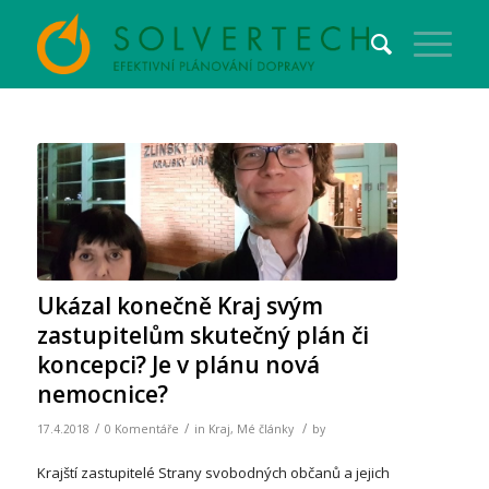
Ukázal konečně Kraj svým
zastupitelům skutečný plán či
koncepci? Je v plánu nová
nemocnice?
/
/
/
17.4.2018
0 Komentáře
in
Kraj
,
Mé články
by
Krajští zastupitelé Strany svobodných občanů a jejich