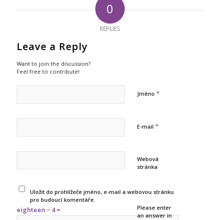
0
REPLIES
Leave a Reply
Want to join the discussion?
Feel free to contribute!
*
Jméno
*
E-mail
Webová
stránka
Uložit do prohlížeče jméno, e-mail a webovou stránku
pro budoucí komentáře.
Please enter
eighteen − 4 =
an answer in