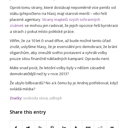
Oproti tomu strany, které dostávají nepoměrně více peněz od
státu (přepočteno na hlas), mají starosti menší – věci řeší
placené agentury.
Strany majitelů svých ochranných
známek
se mohou jen radovat, že jejich opozice řeší byrokracii
a strach z pokut místo politické práce.
Věřím, že za 10 let či snad dříve, až bude možné tento úřad
zrušit, uslyšíme hlasy, že je esenciální pro demokracii, že brání
oligarchům, aby zneužili svého postavení a vyhráli volby
pouze silou finančně nákladných kampaní. Opravdu není.
Máte snad pocit, že letošní volby byly v něčem zásadně
demokratičtější než ty v roce 2013?
Že ubylo billboardů? No a k čemu by je Andrej potřeboval, když
ovládá média?
Značky:
svoboda slova
,
udhsph
Share this entry