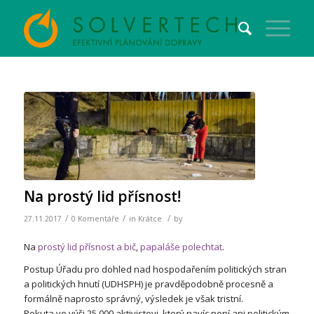
Na prostý lid přísnost!
/
/
/
27.11.2017
0 Komentáře
in
Krátce
by
Na
prostý lid přísnost a bič
,
papaláše polechtat
.
Postup Úřadu pro dohled nad hospodařením politických stran
a politických hnutí (UDHSPH) je pravděpodobně procesně a
formálně naprosto správný, výsledek je však tristní.
Pokuta ve výši 25 000 aktivistovi, který navíc není ani politickým