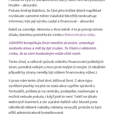
hnutím – absurdní.
Pokuta Andreji Babišovi, že část jeho knížek (které například
rozdávalo samotné město Valašské Meziříčí) neobsahuje
informaci, kdo její výrobu zadal a financoval – absurdní.
Babiš se zasměje. Aktivista o dost méně. A to je princip tohoto
úřadu, kterému pomohla ke vzniku i
Rekonstrukce státu
.
UDHSPH
komplikuje život menším stranám, umenšuje
svobodu slova a měl by být zrušen. To říkám s vědomím
rizika, že se nám Svobodným může chtít mstít.
Tento úřad, a celkově způsob státního financování politických
stran, pomáhá velkým u moci proti malým či novým. (V ideálním
případě by strany neměly být státem financovány vůbec.)
V praxi nám tento úřad dost ztěžoval život. Z akce typu
vyvěšení plachty na plot se stala akce vyplňte správně x
formulářů, pošlete je na centrálu, podepište, naskenujte a
možná nebude pokuta, i když jisté to není. Totéž se týkalo
webových bannerů a sto a jedné dalších věcí. Museli jsme
několikrát některé nabídky reklamy nevyužít, protože to bylo
příliš administrativně komplikované.