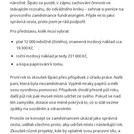
náročné. Šípáci se pustili, v zájmu zachování činnosti ve
stávajícím rozsahu, do odvážného kroku – sehnat si peníze na
provozního zaměstnance fundraisingem. Přijde mi to jako
správná cesta, proto jsem je rád podpořil.
Pro představu, kolik musí vybrat:
plat 12 000 měsíčně (čístého), znamená mzdový náklad cca
19 300 Kč,
roční mzdový náklad je tedy 231 600 Kč,
a kopa papírování k tomu.
První rok to zkoušeli šípáci přes příspěvek z úřadu práce. Našli
paní, která byla nezaměstnaná. Vyplnili mraky papírů a měli
svou vysněnou pomocnici. Příspěvek chodil přesně půl roku,
další půl rok pak museli místo udržet ze svého. Pokud se nad
tím zamyslíte, dotace více méně pokrývá to, co si stát vezme
zpátky na sociálním a zdravotním.
Protože se koncept se zaměstnancem ukázal jako správná
cesta, udělali všechno proto, aby udrželi místo i následující rok.
Zkoušeli různé projekty, kde by uplatnili svou pracovní sílu, a