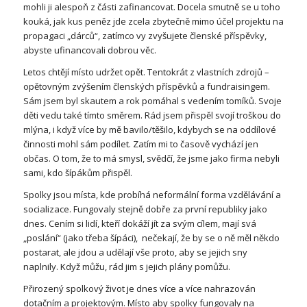
mohli ji alespoň z části zafinancovat. Docela smutně se u toho
kouká, jak kus peněz jde zcela zbytečně mimo účel projektu na
propagaci „dárců“, zatímco vy zvyšujete členské příspěvky,
abyste ufinancovali dobrou věc.
Letos chtějí místo udržet opět. Tentokrát z vlastních zdrojů –
opětovným zvýšením členských příspěvků a fundraisingem.
Sám jsem byl skautem a rok pomáhal s vedením tomíků. Svoje
děti vedu také tímto směrem. Rád jsem přispěl svojí troškou do
mlýna, i když více by mě bavilo/těšilo, kdybych se na oddílové
činnosti mohl sám podílet. Zatím mi to časově vychází jen
občas. O tom, že to má smysl, svědčí, že jsme jako firma nebyli
sami, kdo šípákům přispěl.
Spolky jsou místa, kde probíhá neformální forma vzdělávání a
socializace. Fungovaly stejně dobře za první republiky jako
dnes. Cením si lidí, kteří dokáží jít za svým cílem, mají svá
„poslání“ (jako třeba šípáci), nečekají, že by se o ně měl někdo
postarat, ale jdou a udělají vše proto, aby se jejich sny
naplnily. Když můžu, rád jim s jejich plány pomůžu.
Přirozený spolkový život je dnes více a více nahrazován
dotačním a projektovým. Místo aby spolky fungovaly na