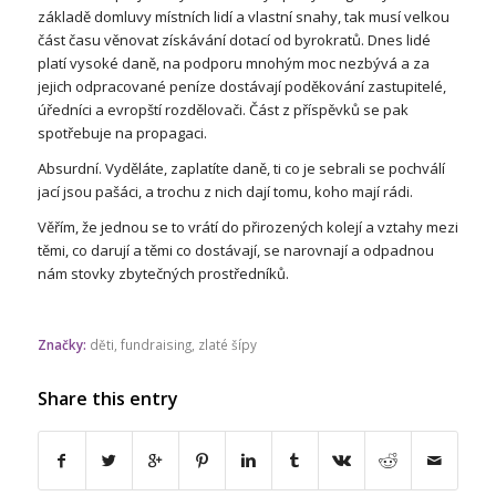
základě domluvy místních lidí a vlastní snahy, tak musí velkou
část času věnovat získávání dotací od byrokratů. Dnes l
idé
platí vysoké daně, na podporu mnohým moc nezbývá a za
jejich odpracované peníze dostávají poděkování zastupitelé,
úředníci a evropští rozdělovači. Část z příspěvků se pak
spotřebuje na propagaci.
Absurdní. Vyděláte, zaplatíte daně, ti co je sebrali se pochválí
jací jsou pašáci, a trochu z nich dají tomu, koho mají rádi.
Věřím, že jednou se to vrátí do přirozených kolejí a vztahy mezi
těmi, co darují a těmi co dostávají, se narovnají a odpadnou
nám stovky zbytečných prostředníků.
Značky:
děti
,
fundraising
,
zlaté šípy
Share this entry