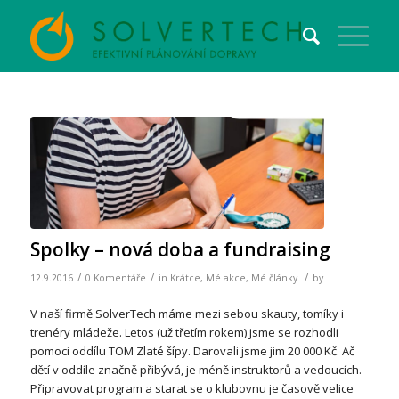
Spolky – nová doba a fundraising
/
/
/
12.9.2016
0 Komentáře
in
Krátce
,
Mé akce
,
Mé články
by
V naší firmě SolverTech máme mezi sebou skauty, tomíky i
trenéry mládeže. Letos (už třetím rokem) jsme se rozhodli
pomoci oddílu TOM Zlaté šípy. Darovali jsme jim 20 000 Kč. Ač
dětí v oddíle značně přibývá, je méně instruktorů a vedoucích.
Připravovat program a starat se o klubovnu je časově velice