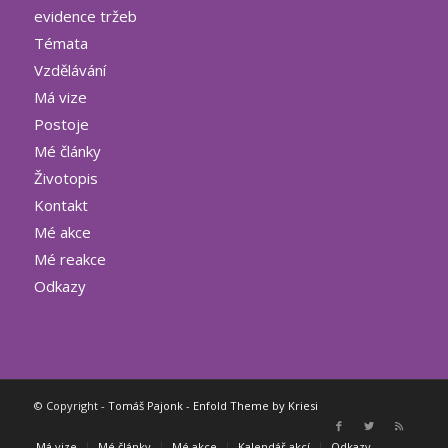
evidence tržeb
Témata
Vzdělávání
Má vize
Postoje
Mé články
Životopis
Kontakt
Mé akce
Mé reakce
Odkazy
© Copyright -
Tomáš Pajonk
-
Enfold Theme by Kriesi
Má vize
Mé články
Mé akce
Kalendář akcí
Odkazy