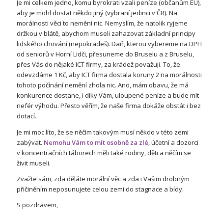
Je mi celkem jedno, komu byrokrati vzali peníze (občanům EU),
aby je mohl dostat někdo jiný (vybraní jedinci v ČR). Na
morálnosti věci to nemění nic. Nemyslím, že natolik ryjeme
držkou v blátě, abychom museli zahazovat základní principy
lidského chování (nepokradeš). Daň, kterou vybereme na DPH
od seniorů v Horní Lidči, přesuneme do Bruselu a z Bruselu,
přes Vás do nějaké ICT firmy, za krádež považuji. To, že
odevzdáme 1 Kč, aby ICT firma dostala koruny 2 na morálnosti
tohoto počínání nemění zhola nic. Ano, mám obavu, že má
konkurence dostane, i díky Vám, uloupené peníze a bude mít
nefér výhodu. Přesto věřím, že naše firma dokáže obstát i bez
dotací.
Je mi moc líto, že se něčím takovým musí někdo v této zemi
zabývat.
Nemohu Vám to mít osobně za zlé
, účetní a dozorci
v koncentračních táborech měli také rodiny, děti a něčím se
živit museli.
Zvažte sám, zda děláte morální věc a zda i Vašim drobným
přičiněním neposunujete celou zemi do stagnace a bídy.
S pozdravem,