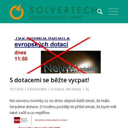
S dotacemi se běžte vycpat!
/
/
/
16.7.2015
0 Komentáře
in
Krátce
,
Mé články
by
Na serveru novinky.cz se dnes objevil další stesk, že málo
čerpáme dotace. O hodinu později mi přišel email, že bych měl
také začít a co nejdříve.