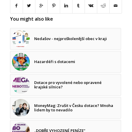
You might also like
Nedašov - nejproškolenější obec v kraji
Hazardéři s dotacemi
Dotace pro vyvolené nebo opravené
krajské silnice?
MoneyMag: Zrušit v Česku dotace? Mnoha
lidem by to nevadilo
„DOBŘE VYHOZENÉ PENÍZE“