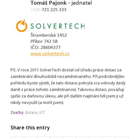
PS: V roce 2011 SolverTech dostal od úřadu práce dotaci za
zaměstnání dlouhodobě nezaměstnaného. Při podrobnějším
pohledu byste zjistili, že tato dotace pokryla cca odvody (tedy
daně z práce tohoto zaměstnance). Takovou dotaci, považuji
spíše za daňovou úlevu, ale při dalším najímání lidí jsem ji už
nikdy nevyužil (a mohl jsem).
Značky:
dotace
,
ICT
Share this entry