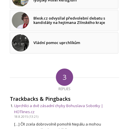
Blesk.cz odvysílal předvolební debatu s
kandidáty na hejtmana Zlínského kraje
Vládní pomoc uprchlíkům
3
REPLIES
Trackbacks & Pingbacks
Uprchlíci a dvě zásadní chyby Bohuslava Sobotky |
HOTlines.cz
18.8.2015 (13:21)
[…] ČR zcela dobrovolně pomohli Nepálu a mohou