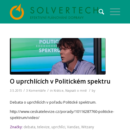
napsal:
napsal:
napsal:
O uprchlících v Politickém spektru
/
/
/
3.5.2015
3 Komentáře
in
Krátce
,
Napsali o mně
by
Debata o uprchlících v pořadu Politické spektrum.
http://www.ceskatelevize.cz/porady/10116287760-politicke-
spektrum/video/
Značky:
debata
,
televize
,
uprchlíci
,
Vandas
,
Witzany