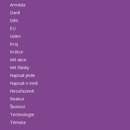
Armáda
Daně
Děti
EU
Islám
Kraj
Krátce
Mé akce
Mé články
Napsali jinde
Napsali o mně
Nezařazené
Reakce
Školství
Technologie
Témata