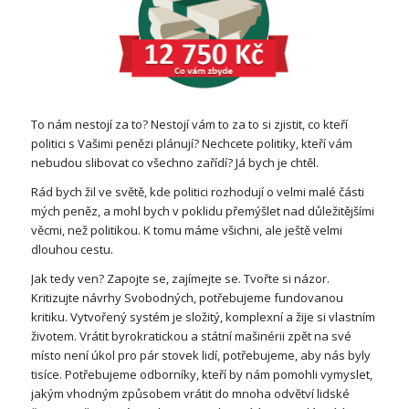
To nám nestojí za to? Nestojí vám to za to si zjistit, co kteří
politici s Vašimi penězi plánují? Nechcete politiky, kteří vám
nebudou slibovat co všechno zařídí? Já bych je chtěl.
Rád bych žil ve světě, kde politici rozhodují o velmi malé části
mých peněz, a mohl bych v poklidu přemýšlet nad důležitějšími
věcmi, než politikou. K tomu máme všichni, ale ještě velmi
dlouhou cestu.
Jak tedy ven? Zapojte se, zajímejte se. Tvořte si názor.
Kritizujte návrhy Svobodných, potřebujeme fundovanou
kritiku. Vytvořený systém je složitý, komplexní a žije si vlastním
životem. Vrátit byrokratickou a státní mašinérii zpět na své
místo není úkol pro pár stovek lidí, potřebujeme, aby nás byly
tisíce. Potřebujeme odborníky, kteří by nám pomohli vymyslet,
jakým vhodným způsobem vrátit do mnoha odvětví lidské