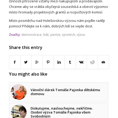
činnosti přirozené vztahy mezi nakupujícím a prodávajícím.
Chceme aby se vrátila obyčejná sousedská a obecní výpomoc
místo hromady projektových grantů a rozpočtových komisí.
Místo posměchu nad Holešovskou výzvou nám pojďte raději
pomoci! Přidejte se k nám, dobrých lidí se vejde dost.
Značky:
demonstrace
,
lidé
,
peníze
,
výsměch
,
výzva
Share this entry
You might also like
Vánoční dárek Tomáše Pajonka dětskému
domovu
Diskutujme, naslouchejme, nekřičme.
Osobní výzva Tomáše Pajonka všem
Svobodným