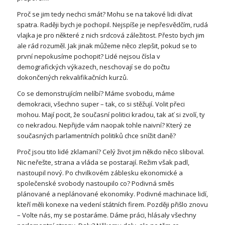
Proč se jim tedy nechci smát? Mohu se na takové lidi dívat
spatra. Raději bych je pochopil. Nejspíše je nepřesvědčím, rudá
vlajka je pro některé z nich srdcová záležitost. Přesto bych jim
ale rád rozuměl. Jak jinak můžeme něco zlepšit, pokud se to
první nepokusíme pochopit? Lidé nejsou čísla v
demografických výkazech, neschovají se do počtu
dokončených rekvalifikačních kurzů.
Co se demonstrujícím nelíbí? Máme svobodu, máme
demokracii, všechno super – tak, co si stěžují. Volit přeci
mohou. Mají pocit, že současní politici kradou, tak ať si zvolí, ty
co nekradou. Nepřijde vám naopak tohle naivní? Který ze
současných parlamentních politiků chce snížit daně?
Proč jsou tito lidé zklamaní? Celý život jim někdo něco sliboval.
Nic neřešte, strana a vláda se postarají. Režim však padl,
nastoupil nový. Po chvilkovém záblesku ekonomické a
společenské svobody nastoupilo co? Podivná směs
plánované a neplánované ekonomiky. Podivné machinace lidí,
kteří měli konexe na vedení státních firem. Později přišlo znovu
– Volte nás, my se postaráme. Dáme práci, hlásaly všechny