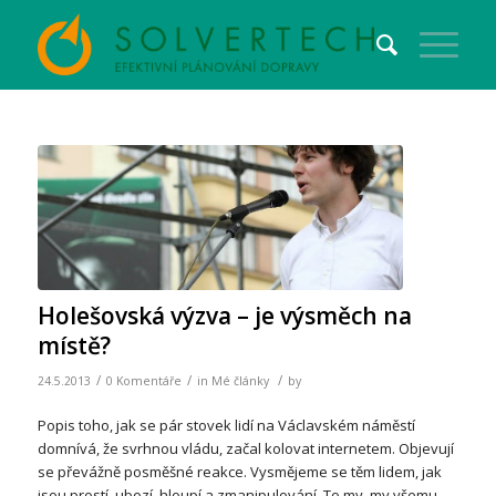
Holešovská výzva – je výsměch na
místě?
/
/
/
24.5.2013
0 Komentáře
in
Mé články
by
Popis toho, jak se pár stovek lidí na Václavském náměstí
domnívá, že svrhnou vládu, začal kolovat internetem. Objevují
se převážně posměšné reakce. Vysmějeme se těm lidem, jak
jsou prostí, ubozí, hloupí a zmanipulování. To my, my všemu