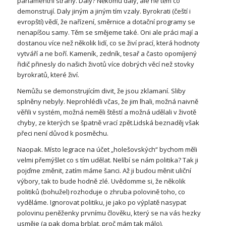
parlamentní strany. Daly? Někomu daly, ale ne těm co
demonstrují. Daly jiným a jiným tím vzaly. Byrokrati (čeští i
evropští) vědí, že nařízení, směrnice a dotační programy se
nenapíšou samy. Těm se smějeme také. Oni ale práci mají a
dostanou více než několik lidí, co se živí prací, která hodnoty
vytváří a ne boří. Kameník, zedník, tesař a často opomíjený
řidič přinesly do našich životů více dobrých věcí než stovky
byrokratů, které živí.
Nemůžu se demonstrujícím divit, že jsou zklamaní. Sliby
splněny nebyly. Neprohlédli včas, že jim lhali, možná naivně
věřili v systém, možná neměli štěstí a možná udělali v životě
chyby, ze kterých se špatně vrací zpět.Lidská beznaděj však
přeci není důvod k posměchu.
Naopak. Místo legrace na účet „holešovských“ bychom měli
velmi přemýšlet co s tím udělat. Nelíbí se nám politika? Tak ji
pojďme změnit, zatím máme šanci. Až ji budou měnit uliční
výbory, tak to bude hodně zlé. Uvědomme si, že několik
politiků (bohužel) rozhoduje o zhruba polovině toho, co
vyděláme. Ignorovat politiku, je jako po výplatě nasypat
polovinu peněženky prvnímu člověku, který se na vás hezky
usměje (a pak doma brblat, proč mám tak málo).