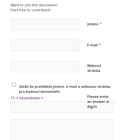
Want to join the discussion?
Feel free to contribute!
*
Jméno
*
E-mail
Webová
stránka
Uložit do prohlížeče jméno, e-mail a webovou stránku
pro budoucí komentáře.
Please enter
11 + seventeen =
an answer in
digits: