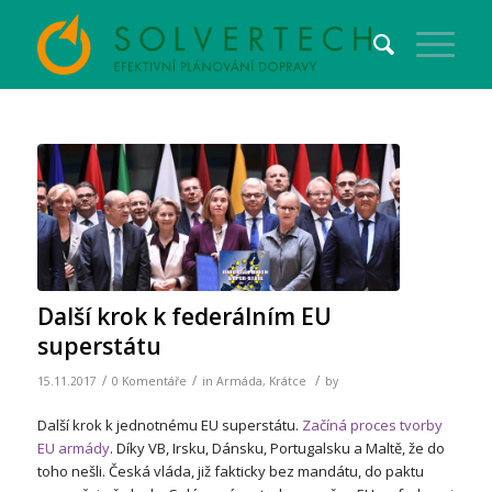
Další krok k federálním EU
superstátu
/
/
/
15.11.2017
0 Komentáře
in
Armáda
,
Krátce
by
Další krok k jednotnému EU superstátu.
Začíná proces tvorby
EU armády
. Díky VB, Irsku, Dánsku, Portugalsku a Maltě, že do
toho nešli. Česká vláda, již fakticky bez mandátu, do paktu