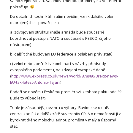
samozřejmě vlezla. Salámová metoda proměny EU ve federaci
pokračuje.
Do detailních technikálií zatím nevidím, vznik dalšího velení
ozbrojených sil považuji za
a) zdvojování struktur (naše armáda bude současně
koordinovat postup s NATO a současně s PESCO, či jeho
nástupcem)
b) další tiché budování EU federace a oslabení práv států
c) velmi nebezpečné i v kombinaci s návrhy předsedy
evropského parlamentu, na zdvojení evropské daně
(
http://www.express.co.uk/news/world/878980/Brexit-news-
EU-tax-latest-Antonio-Tajani
)
Podaří se novému českému premiérovi, z tohoto paktu odejít?
Bude to vůbec řešit?
Tohle je zásadnější, než hra o výbory. Bavíme se o další
centralizaci EU o další ztrátě suverenity ČR. A o nemožnosti ji z
byrokratického molochu jednou proměnit v malý a úsporný
stát.