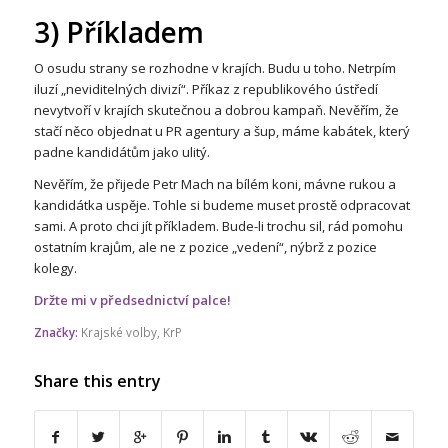
3) Příkladem
O osudu strany se rozhodne v krajích. Budu u toho. Netrpím
iluzí „neviditelných divizí“. Příkaz z republikového ústředí
nevytvoří v krajích skutečnou a dobrou kampaň. Nevěřím, že
stačí něco objednat u PR agentury a šup, máme kabátek, který
padne kandidátům jako ulitý.
Nevěřím, že přijede Petr Mach na bílém koni, mávne rukou a
kandidátka uspěje. Tohle si budeme muset prostě odpracovat
sami. A proto chci jít příkladem. Bude-li trochu sil, rád pomohu
ostatním krajům, ale ne z pozice „vedení“, nýbrž z pozice
kolegy.
Držte mi v předsednictví palce!
Značky:
Krajské volby
,
KrP
Share this entry