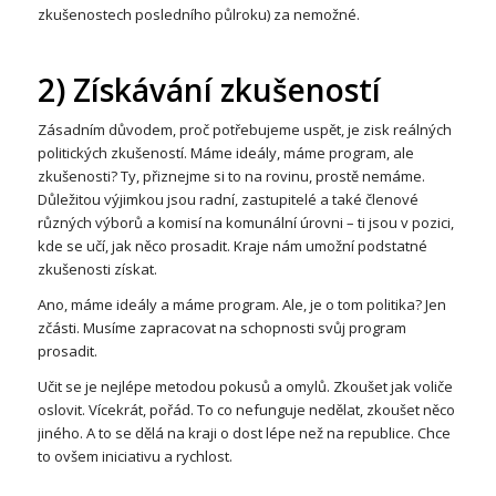
zkušenostech posledního půlroku) za nemožné.
2) Získávání zkušeností
Zásadním důvodem, proč potřebujeme uspět, je zisk reálných
politických zkušeností. Máme ideály, máme program, ale
zkušenosti? Ty, přiznejme si to na rovinu, prostě nemáme.
Důležitou výjimkou jsou radní, zastupitelé a také členové
různých výborů a komisí na komunální úrovni – ti jsou v pozici,
kde se učí, jak něco prosadit. Kraje nám umožní podstatné
zkušenosti získat.
Ano, máme ideály a máme program. Ale, je o tom politika? Jen
zčásti. Musíme zapracovat na schopnosti svůj program
prosadit.
Učit se je nejlépe metodou pokusů a omylů. Zkoušet jak voliče
oslovit. Vícekrát, pořád. To co nefunguje nedělat, zkoušet něco
jiného. A to se dělá na kraji o dost lépe než na republice. Chce
to ovšem iniciativu a rychlost.