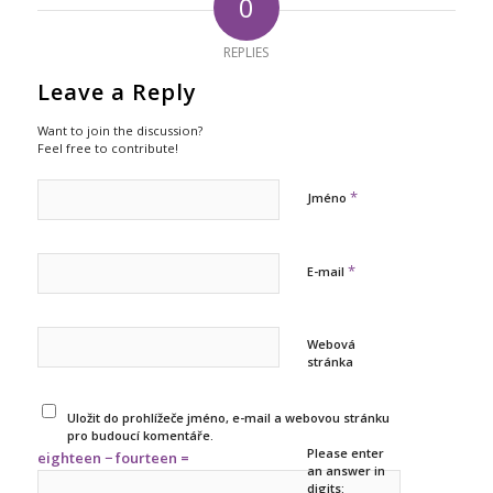
0
REPLIES
Leave a Reply
Want to join the discussion?
Feel free to contribute!
*
Jméno
*
E-mail
Webová
stránka
Uložit do prohlížeče jméno, e-mail a webovou stránku
pro budoucí komentáře.
Please enter
eighteen − fourteen =
an answer in
digits: