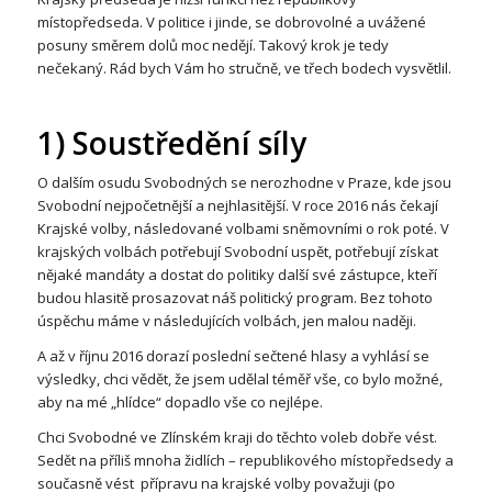
místopředseda. V politice i jinde, se dobrovolné a uvážené
posuny směrem dolů moc nedějí. Takový krok je tedy
nečekaný. Rád bych Vám ho stručně, ve třech bodech vysvětlil.
1) Soustředění síly
O dalším osudu Svobodných se nerozhodne v Praze, kde jsou
Svobodní nejpočetnější a nejhlasitější. V roce 2016 nás čekají
Krajské volby, následované volbami sněmovními o rok poté. V
krajských volbách potřebují Svobodní uspět, potřebují získat
nějaké mandáty a dostat do politiky další své zástupce, kteří
budou hlasitě prosazovat náš politický program. Bez tohoto
úspěchu máme v následujících volbách, jen malou naději.
A až v říjnu 2016 dorazí poslední sečtené hlasy a vyhlásí se
výsledky, chci vědět, že jsem udělal téměř vše, co bylo možné,
aby na mé „hlídce“ dopadlo vše co nejlépe.
Chci Svobodné ve Zlínském kraji do těchto voleb dobře vést.
Sedět na příliš mnoha židlích – republikového místopředsedy a
současně vést přípravu na krajské volby považuji (po