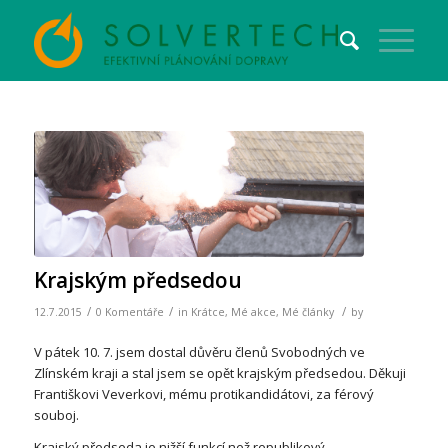
Krajským předsedou
/
/
/
12.7.2015
0 Komentáře
in
Krátce
,
Mé akce
,
Mé články
by
V pátek 10. 7. jsem dostal důvěru členů Svobodných ve
Zlínském kraji a stal jsem se opět krajským předsedou. Děkuji
Františkovi Veverkovi, mému protikandidátovi, za férový
souboj.
Krajský předseda je nižší funkcí než republikový