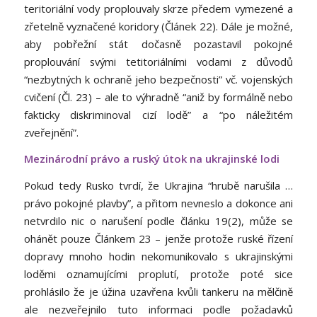
teritoriální vody proplouvaly skrze předem vymezené a
zřetelně vyznačené koridory (Článek 22). Dále je možné,
aby pobřežní stát dočasně pozastavil pokojné
proplouvání svými tetitoriálními vodami z důvodů
“nezbytných k ochraně jeho bezpečnosti” vč. vojenských
cvičení (Čl. 23) – ale to výhradně “aniž by formálně nebo
fakticky diskriminoval cizí lodě” a “po náležitém
zveřejnění”.
Mezinárodní právo a ruský útok na ukrajinské lodi
Pokud tedy Rusko tvrdí, že Ukrajina “hrubě narušila …
právo pokojné plavby”, a přitom nevneslo a dokonce ani
netvrdilo nic o narušení podle článku 19(2), může se
ohánět pouze Článkem 23 – jenže protože ruské řízení
dopravy mnoho hodin nekomunikovalo s ukrajinskými
loděmi oznamujícími proplutí, protože poté sice
prohlásilo že je úžina uzavřena kvůli tankeru na mělčině
ale nezveřejnilo tuto informaci podle požadavků