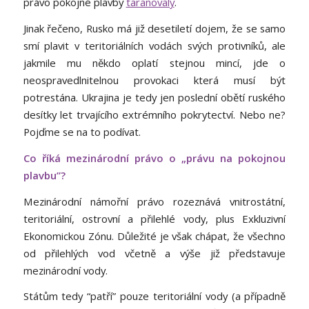
právo pokojné plavby
taranovaly
.
Jinak řečeno, Rusko má již desetiletí dojem, že se samo
smí plavit v teritoriálních vodách svých protivníků, ale
jakmile mu někdo oplatí stejnou mincí, jde o
neospravedlnitelnou provokaci která musí být
potrestána. Ukrajina je tedy jen poslední obětí ruského
desítky let trvajícího extrémního pokrytectví. Nebo ne?
Pojďme se na to podívat.
Co říká mezinárodní právo o „právu na pokojnou
plavbu”?
Mezinárodní námořní právo rozeznává vnitrostátní,
teritoriální, ostrovní a přilehlé vody, plus Exkluzivní
Ekonomickou Zónu. Důležité je však chápat, že všechno
od přilehlých vod včetně a výše již představuje
mezinárodní vody.
Státům tedy “patří” pouze teritoriální vody (a případně