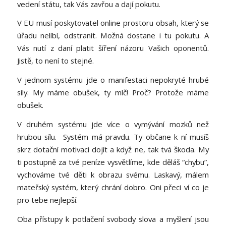
vedení státu, tak Vás zavřou a dají pokutu.
V EU musí poskytovatel online prostoru obsah, který se
úřadu nelíbí, odstranit. Možná dostane i tu pokutu. A
Vás nutí z daní platit šíření názoru Vašich oponentů.
Jistě, to není to stejné.
V jednom systému jde o manifestaci nepokryté hrubé
síly. My máme obušek, ty mlč! Proč? Protože máme
obušek.
V druhém systému jde více o vymývání mozků než
hrubou sílu. Systém má pravdu. Ty občane k ní musíš
skrz dotační motivaci dojít a když ne, tak tvá škoda. My
ti postupně za tvé peníze vysvětlíme, kde děláš “chybu”,
vychováme tvé děti k obrazu svému. Laskavý, málem
mateřský systém, který chrání dobro. Oni přeci ví co je
pro tebe nejlepší.
Oba přístupy k potlačení svobody slova a myšlení jsou