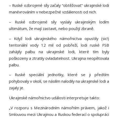
– Ruské ozbrojené síly začaly “obtěžovat” ukrajinské lodi
manévrováním v nebezpečné vzdálenosti od nich.
– Ruské ozbrojené síly vyslaly ukrajinským lodím
ultimátum, že mají zastavit, nebo použijí zbraně.
– Když lodi ukrajinského námořnictva opustily (sic!)
teritoriální vody 12 mil od pobřeží, lodi ruské FSB
zahájily palbu na ukrajinské lodi, které tím byly
poškozeny a ztratily ovladatelnost. Ukrajina neopětovala
palbu.
– Ruské speciální jednotky, které se ji předtím
pohybovaly v okolí, se násilím nalodily na ukrajinské lodi a
zajaly je.
Ukrajinské námořnictvo události interpretuje takto:
„V rozporu s Mezinárodním námořním právem, jakož i
Smlouvou mezi Ukrajinou a Ruskou federací o spolupráci