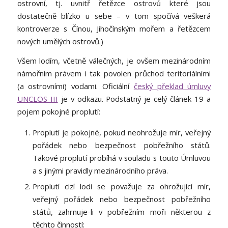
ostrovní, tj. uvnitř řetězce ostrovů které jsou
dostatečně blízko u sebe – v tom spočívá veškerá
kontroverze s Čínou, Jihočínským mořem a řetězcem
nových umělých ostrovů.)
Všem lodím, včetně válečných, je ovšem mezinárodním
námořním právem i tak povolen průchod teritoriálními
(a ostrovními) vodami. Oficiální
český překlad úmluvy
UNCLOS III
je v odkazu. Podstatný je celý článek 19 a
pojem pokojné proplutí:
Proplutí je pokojné, pokud neohrožuje mír, veřejný
pořádek nebo bezpečnost pobřežního států.
Takové proplutí probíhá v souladu s touto Úmluvou
a s jinými pravidly mezinárodního práva.
Proplutí cizí lodi se považuje za ohrožující mír,
veřejný pořádek nebo bezpečnost pobřežního
států, zahrnuje-li v pobřežním moři některou z
těchto činností: