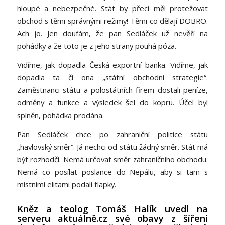
hloupé a nebezpečné. Stát by přeci měl protežovat
obchod s těmi správnými režimy! Těmi co dělají DOBRO.
Ach jo. Jen doufám, že pan Sedláček už nevěří na
pohádky a že toto je z jeho strany pouhá póza.
Vidíme, jak dopadla Česká exportní banka. Vidíme, jak
dopadla ta či ona „státní obchodní strategie“.
Zaměstnanci státu a polostátních firem dostali peníze,
odměny a funkce a výsledek šel do kopru. Účel byl
splněn, pohádka prodána.
Pan Sedláček chce po zahraniční politice státu
„havlovský směr“. Já nechci od státu žádný směr. Stát má
být rozhodčí. Nemá určovat směr zahraničního obchodu.
Nemá co posílat poslance do Nepálu, aby si tam s
místními elitami podali tlapky.
Kněz a teolog Tomáš Halík uvedl na
serveru aktuálně.cz své obavy z šíření