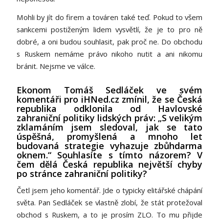
Mohli by jít do firem a továren také teď. Pokud to všem
sankcemi postiženým lidem vysvětlí, že je to pro ně
dobré, a oni budou souhlasit, pak proč ne. Do obchodu
s Ruskem nemáme právo nikoho nutit a ani nikomu
bránit. Nejsme ve válce.
Ekonom Tomáš Sedláček ve svém
komentáři pro iHNed.cz zmínil, že se Česká
republika odklonila od Havlovské
zahraniční politiky lidských práv: „S velikým
zklamáním jsem sledoval, jak se tato
úspěšná, promyšlená a mnoho let
budovaná strategie vyhazuje zbůhdarma
oknem.“ Souhlasíte s tímto názorem? V
čem dělá Česká republika největší chyby
po stránce zahraniční politiky?
Četl jsem jeho komentář. Jde o typicky elitářské chápání
světa. Pan Sedláček se vlastně zlobí, že stát protežoval
obchod s Ruskem, a to je prosím ZLO. To mu přijde