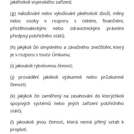
jakéhokoli vojenského zařízení;
(g) naloďování nebo vyloďování jakéhokoli zboží, měny
nebo osoby v rozporu s celními, finančními,
přistěhovaleckými nebo zdravotnickými právními
předpisy pobřežního států;
(h) jakýkoli čin úmyslného a závažného znečištění, který
je v rozporu s touto Úmluvou;
(i) jakoukoli rybolovnou činnost;
(j) provádění jakékoli výzkumné nebo průzkumné
činnosti;
(k) jakýkoli čin zaměřený na zasahování do kterýchkoli
spojových systémů nebo jiných zařízení pobřežního
států;
(l) jakoukoli jinou činnost, která nemá přímý vztah k
proplutí.