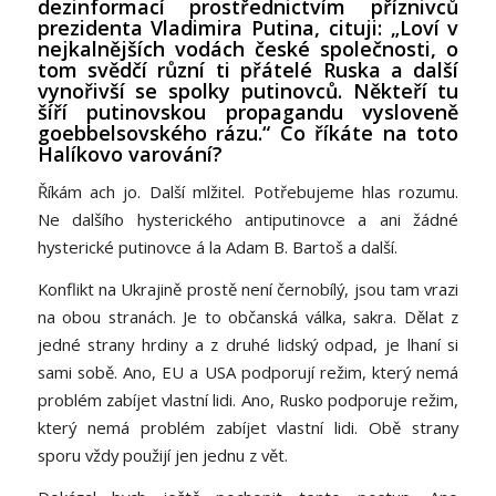
dezinformací prostřednictvím příznivců
prezidenta Vladimira Putina, cituji: „Loví v
nejkalnějších vodách české společnosti, o
tom svědčí různí ti přátelé Ruska a další
vynořivší se spolky putinovců. Někteří tu
šíří putinovskou propagandu vysloveně
goebbelsovského rázu.“ Co říkáte na toto
Halíkovo varování?
Říkám ach jo. Další mlžitel. Potřebujeme hlas rozumu.
Ne dalšího hysterického antiputinovce a ani žádné
hysterické putinovce á la Adam B. Bartoš a další.
Konflikt na Ukrajině prostě není černobílý, jsou tam vrazi
na obou stranách. Je to občanská válka, sakra. Dělat z
jedné strany hrdiny a z druhé lidský odpad, je lhaní si
sami sobě. Ano, EU a USA podporují režim, který nemá
problém zabíjet vlastní lidi. Ano, Rusko podporuje režim,
který nemá problém zabíjet vlastní lidi. Obě strany
sporu vždy použijí jen jednu z vět.