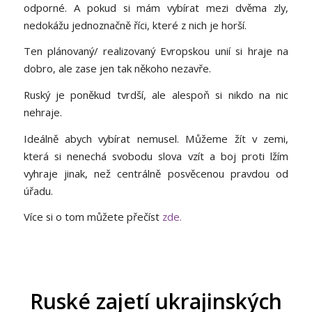
odporné. A pokud si mám vybírat mezi dvěma zly,
nedokážu jednoznačně říci, které z nich je horší.
Ten plánovaný/ realizovaný Evropskou unií si hraje na
dobro, ale zase jen tak někoho nezavře.
Ruský je poněkud tvrdší, ale alespoň si nikdo na nic
nehraje.
Ideálně abych vybírat nemusel. Můžeme žít v zemi,
která si nenechá svobodu slova vzít a boj proti lžím
vyhraje jinak, než centrálně posvěcenou pravdou od
úřadu.
Více si o tom můžete přečíst
zde.
Ruské zajetí ukrajinských