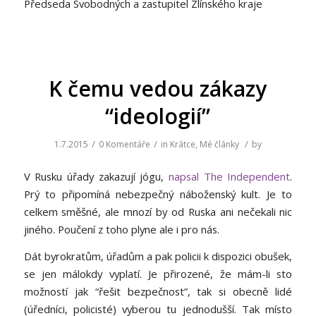
Předseda Svobodných a zastupitel Zlínského kraje
K čemu vedou zákazy
“ideologií”
/
/
/
1.7.2015
0 Komentáře
in
Krátce
,
Mé články
by
V Rusku úřady zakazují jógu,
napsal The Independent
.
Prý to připomíná nebezpečný náboženský kult. Je to
celkem směšné, ale mnozí by od Ruska ani nečekali nic
jiného. Poučení z toho plyne ale i pro nás.
Dát byrokratům, úřadům a pak policii k dispozici obušek,
se jen málokdy vyplatí. Je přirozené, že mám-li sto
možností jak “řešit bezpečnost”, tak si obecně lidé
(úředníci, policisté) vyberou tu jednodušší. Tak místo