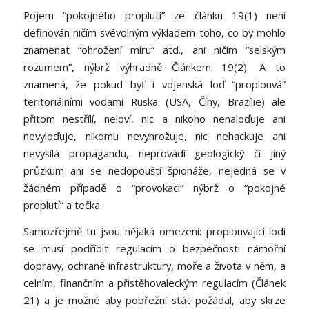
Pojem “pokojného proplutí” ze článku 19(1) není
definován ničím svévolným výkladem toho, co by mohlo
znamenat “ohrožení míru” atd., ani ničím “selským
rozumem”, nýbrž výhradně Článkem 19(2). A to
znamená, že pokud byť i vojenská loď “proplouvá”
teritoriálními vodami Ruska (USA, Číny, Brazílie) ale
přitom nestřílí, neloví, nic a nikoho nenaloďuje ani
nevyloďuje, nikomu nevyhrožuje, nic nehackuje ani
nevysílá propagandu, neprovádí geologický či jiný
průzkum ani se nedopouští špionáže, nejedná se v
žádném případě o “provokaci” nýbrž o “pokojné
proplutí” a tečka.
Samozřejmě tu jsou nějaká omezení: proplouvající lodi
se musí podřídit regulacím o bezpečnosti námořní
dopravy, ochraně infrastruktury, moře a života v něm, a
celním, finančním a přistěhovaleckým regulacím (Článek
21) a je možné aby pobřežní stát požádal, aby skrze