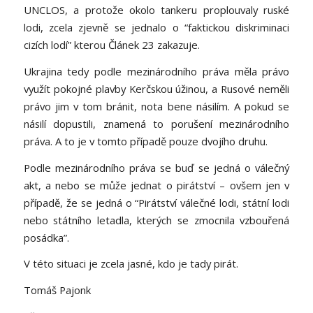
UNCLOS, a protože okolo tankeru proplouvaly ruské
lodi, zcela zjevně se jednalo o “faktickou diskriminaci
cizích lodí” kterou Článek 23 zakazuje.
Ukrajina tedy podle mezinárodního práva měla právo
využít pokojné plavby Kerčskou úžinou, a Rusové neměli
právo jim v tom bránit, nota bene násilím. A pokud se
násilí dopustili, znamená to porušení mezinárodního
práva. A to je v tomto případě pouze dvojího druhu.
Podle mezinárodního práva se buď se jedná o válečný
akt, a nebo se může jednat o pirátství – ovšem jen v
případě, že se jedná o “Pirátství válečné lodi, státní lodi
nebo státního letadla, kterých se zmocnila vzbouřená
posádka”.
V této situaci je zcela jasné, kdo je tady pirát.
Tomáš Pajonk