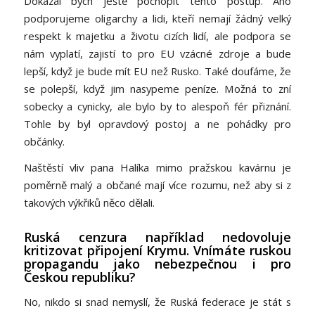
Dokázal bych ještě pochopit tento postup. Ano
podporujeme oligarchy a lidi, kteří nemají žádný velký
respekt k majetku a životu cizích lidí, ale podpora se
nám vyplatí, zajistí to pro EU vzácné zdroje a bude
lepší, když je bude mít EU než Rusko. Také doufáme, že
se polepší, když jim nasypeme peníze. Možná to zní
sobecky a cynicky, ale bylo by to alespoň fér přiznání.
Tohle by byl opravdový postoj a ne pohádky pro
občánky.
Naštěstí vliv pana Halíka mimo pražskou kavárnu je
poměrně malý a občané mají více rozumu, než aby si z
takových výkřiků něco dělali.
Ruská cenzura například nedovoluje
kritizovat připojení Krymu. Vnímáte ruskou
propagandu jako nebezpečnou i pro
Českou republiku?
No, nikdo si snad nemyslí, že Ruská federace je stát s