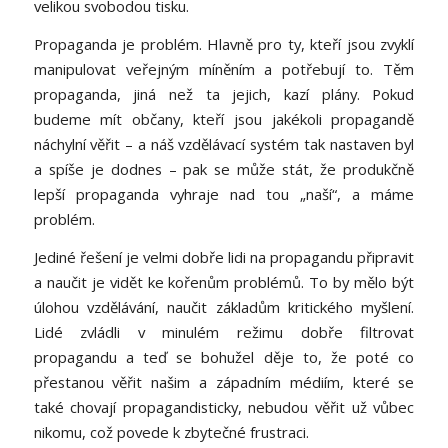
velikou svobodou tisku.
Propaganda je problém. Hlavně pro ty, kteří jsou zvyklí
manipulovat veřejným míněním a potřebují to. Těm
propaganda, jiná než ta jejich, kazí plány. Pokud
budeme mít občany, kteří jsou jakékoli propagandě
náchylní věřit – a náš vzdělávací systém tak nastaven byl
a spíše je dodnes – pak se může stát, že produkčně
lepší propaganda vyhraje nad tou „naší“, a máme
problém.
Jediné řešení je velmi dobře lidi na propagandu připravit
a naučit je vidět ke kořenům problémů. To by mělo být
úlohou vzdělávání, naučit základům kritického myšlení.
Lidé zvládli v minulém režimu dobře filtrovat
propagandu a teď se bohužel děje to, že poté co
přestanou věřit našim a západním médiím, které se
také chovají propagandisticky, nebudou věřit už vůbec
nikomu, což povede k zbytečné frustraci.