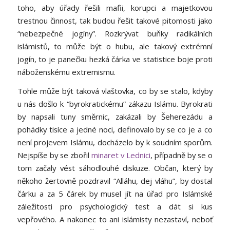
toho, aby úřady řešili mafii, korupci a majetkovou
trestnou činnost, tak budou řešit takové pitomosti jako
“nebezpečné jogíny”. Rozkrývat buňky radikálních
islámistů, to může být o hubu, ale takový extrémní
jogín, to je panečku hezká čárka ve statistice boje proti
náboženskému extremismu.
Tohle může být taková vlaštovka, co by se stalo, kdyby
u nás došlo k “byrokratickému” zákazu Islámu. Byrokrati
by napsali tuny směrnic, zakázali by Šeherezádu a
pohádky tisíce a jedné noci, definovalo by se co je a co
není projevem Islámu, docházelo by k soudním sporům.
Nejspíše by se zbořil
minaret v Lednici
, případně by se o
tom začaly vést sáhodlouhé diskuze. Občan, který by
někoho žertovně pozdravil “Alláhu, dej vláhu”, by dostal
čárku a za 5 čárek by musel jít na úřad pro Islámské
záležitosti pro psychologický test a dát si kus
vepřového. A nakonec to ani islámisty nezastaví, neboť