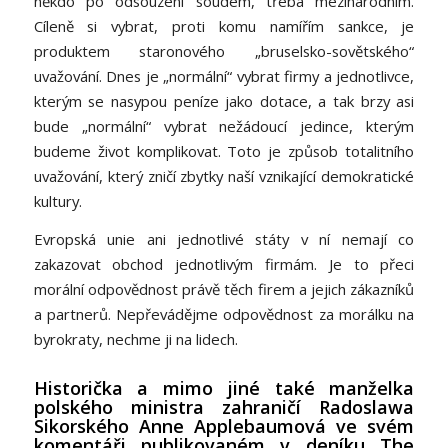
někdo po odsouzení soudem, třeba mezinárodním.
Cíleně si vybrat, proti komu namířím sankce, je
produktem staronového „bruselsko-sovětského“
uvažování. Dnes je „normální“ vybrat firmy a jednotlivce,
kterým se nasypou peníze jako dotace, a tak brzy asi
bude „normální“ vybrat nežádoucí jedince, kterým
budeme život komplikovat. Toto je způsob totalitního
uvažování, který zničí zbytky naší vznikající demokratické
kultury.
Evropská unie ani jednotlivé státy v ní nemají co
zakazovat obchod jednotlivým firmám. Je to přeci
morální odpovědnost právě těch firem a jejich zákazníků
a partnerů. Nepřevádějme odpovědnost za morálku na
byrokraty, nechme ji na lidech.
Historička a mimo jiné také manželka
polského ministra zahraničí Radoslawa
Sikorského Anne Applebaumová ve svém
komentáři publikovaném v deníku The