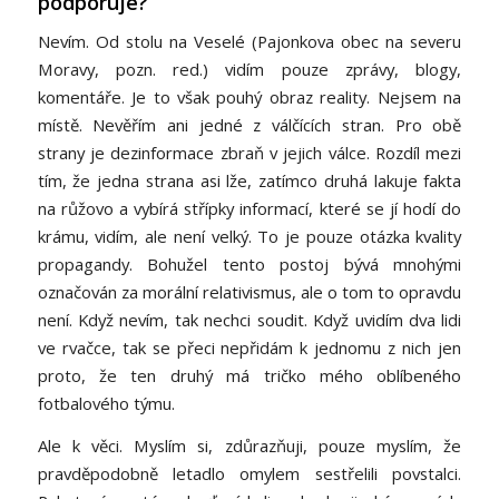
podporuje?
Nevím. Od stolu na Veselé (Pajonkova obec na severu
Moravy, pozn. red.) vidím pouze zprávy, blogy,
komentáře. Je to však pouhý obraz reality. Nejsem na
místě. Nevěřím ani jedné z válčících stran. Pro obě
strany je dezinformace zbraň v jejich válce. Rozdíl mezi
tím, že jedna strana asi lže, zatímco druhá lakuje fakta
na růžovo a vybírá střípky informací, které se jí hodí do
krámu, vidím, ale není velký. To je pouze otázka kvality
propagandy. Bohužel tento postoj bývá mnohými
označován za morální relativismus, ale o tom to opravdu
není. Když nevím, tak nechci soudit. Když uvidím dva lidi
ve rvačce, tak se přeci nepřidám k jednomu z nich jen
proto, že ten druhý má tričko mého oblíbeného
fotbalového týmu.
Ale k věci. Myslím si, zdůrazňuji, pouze myslím, že
pravděpodobně letadlo omylem sestřelili povstalci.