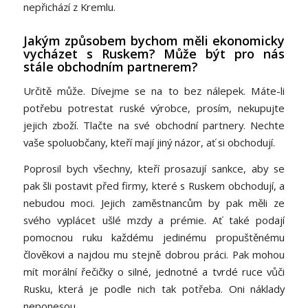
nepřichází z Kremlu.
Jakým způsobem bychom měli ekonomicky
vycházet s Ruskem? Může být pro nás
stále obchodním partnerem?
Určitě může. Dívejme se na to bez nálepek. Máte-li
potřebu potrestat ruské výrobce, prosím, nekupujte
jejich zboží. Tlačte na své obchodní partnery. Nechte
vaše spoluobčany, kteří mají jiný názor, ať si obchodují.
Poprosil bych všechny, kteří prosazují sankce, aby se
pak šli postavit před firmy, které s Ruskem obchodují, a
nebudou moci. Jejich zaměstnancům by pak měli ze
svého vyplácet ušlé mzdy a prémie. Ať také podají
pomocnou ruku každému jedinému propuštěnému
člověkovi a najdou mu stejně dobrou práci. Pak mohou
mít morální řečičky o silné, jednotné a tvrdé ruce vůči
Rusku, která je podle nich tak potřeba. Oni náklady
neponesou.