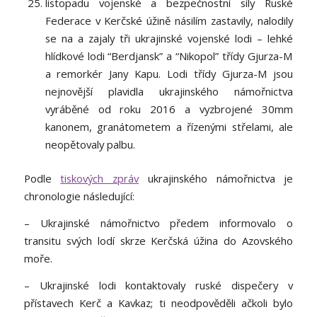
listopadu vojenské a bezpečnostní síly Ruské
Federace v Kerčské úžině násilím zastavily, nalodily
se na a zajaly tři ukrajinské vojenské lodi – lehké
hlídkové lodi “Berdjansk” a “Nikopol” třídy Gjurza-M
a remorkér Jany Kapu. Lodi třídy Gjurza-M jsou
nejnovější plavidla ukrajinského námořnictva
vyráběné od roku 2016 a vyzbrojené 30mm
kanonem, granátometem a řízenými střelami, ale
neopětovaly palbu.
Podle
tiskových zpráv
ukrajinského námořnictva je
chronologie následující:
– Ukrajinské námořnictvo předem informovalo o
transitu svých lodí skrze Kerčská úžina do Azovského
moře.
– Ukrajinské lodi kontaktovaly ruské dispečery v
přístavech Kerč a Kavkaz; ti neodpověděli ačkoli bylo