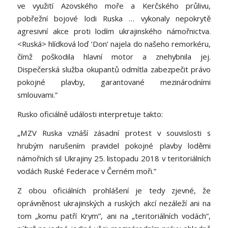
ve využití Azovského moře a Kerčského průlivu,
pobřežní bojové lodi Ruska … vykonaly nepokrytě
agresivní akce proti lodím ukrajinského námořnictva.
<Ruská> hlídková loď ‘Don’ najela do našeho remorkéru,
čímž poškodila hlavní motor a znehybnila jej.
Dispečerská služba okupantů odmítla zabezpečit právo
pokojné plavby, garantované mezinárodními
smlouvami.”
Rusko oficiálně události interpretuje takto:
„MZV Ruska vznáší zásadní protest v souvislosti s
hrubým narušením pravidel pokojné plavby loděmi
námořních sil Ukrajiny 25. listopadu 2018 v teritoriálních
vodách Ruské Federace v Černém moři.”
Z obou oficiálních prohlášení je tedy zjevné, že
oprávněnost ukrajinských a ruských akcí nezáleží ani na
tom „komu patří Krym”, ani na „teritoriálních vodách”,