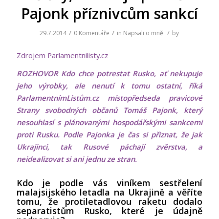
Pajonk příznivcům sankcí
/
/
/
29.7.2014
0 Komentáře
in
Napsali o mně
by
Zdrojem Parlamentnilisty.cz
ROZHOVOR Kdo chce potrestat Rusko, ať nekupuje
jeho výrobky, ale nenutí k tomu ostatní, říká
ParlamentnímListům.cz místopředseda pravicové
Strany svobodných občanů Tomáš Pajonk, který
nesouhlasí s plánovanými hospodářskými sankcemi
proti Rusku. Podle Pajonka je čas si přiznat, že jak
Ukrajinci, tak Rusové páchají zvěrstva, a
neidealizovat si ani jednu ze stran.
Kdo je podle vás viníkem sestřelení
malajsijského letadla na Ukrajině a věříte
tomu, že protiletadlovou raketu dodalo
separatistům Rusko, které je údajně