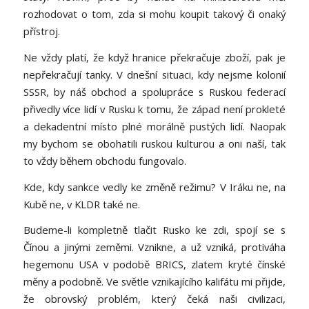
rozhodovat o tom, zda si mohu koupit takový či onaký
přístroj.
Ne vždy platí, že když hranice překračuje zboží, pak je
nepřekračují tanky. V dnešní situaci, kdy nejsme kolonií
SSSR, by náš obchod a spolupráce s Ruskou federací
přivedly více lidí v Rusku k tomu, že západ není prokleté
a dekadentní místo plné morálně pustých lidí. Naopak
my bychom se obohatili ruskou kulturou a oni naší, tak
to vždy během obchodu fungovalo.
Kde, kdy sankce vedly ke změně režimu? V Iráku ne, na
Kubě ne, v KLDR také ne.
Budeme-li kompletně tlačit Rusko ke zdi, spojí se s
Čínou a jinými zeměmi. Vznikne, a už vzniká, protiváha
hegemonu USA v podobě BRICS, zlatem kryté čínské
měny a podobně. Ve světle vznikajícího kalifátu mi přijde,
že obrovský problém, který čeká naši civilizaci,