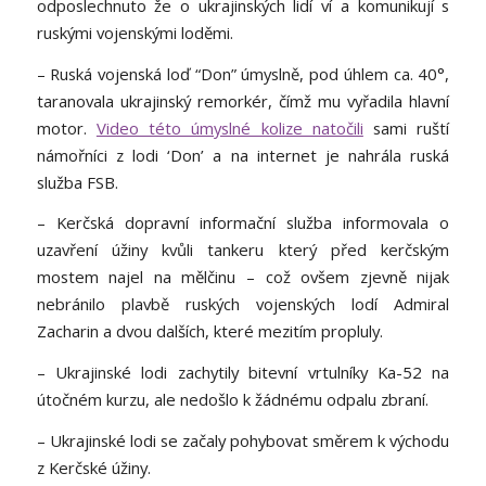
odposlechnuto že o ukrajinských lidí ví a komunikují s
ruskými vojenskými loděmi.
– Ruská vojenská loď “Don” úmyslně, pod úhlem ca. 40°,
taranovala ukrajinský remorkér, čímž mu vyřadila hlavní
motor.
Video této úmyslné kolize natočili
sami ruští
námořníci z lodi ‘Don’ a na internet je nahrála ruská
služba FSB.
– Kerčská dopravní informační služba informovala o
uzavření úžiny kvůli tankeru který před kerčským
mostem najel na mělčinu – což ovšem zjevně nijak
nebránilo plavbě ruských vojenských lodí Admiral
Zacharin a dvou dalších, které mezitím propluly.
– Ukrajinské lodi zachytily bitevní vrtulníky Ka-52 na
útočném kurzu, ale nedošlo k žádnému odpalu zbraní.
– Ukrajinské lodi se začaly pohybovat směrem k východu
z Kerčské úžiny.