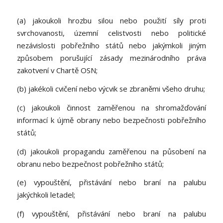
(a) jakoukoli hrozbu silou nebo použití síly proti
svrchovanosti, územní celistvosti nebo politické
nezávislosti pobřežního států nebo jakýmkoli jiným
způsobem porušující zásady mezinárodního práva
zakotvení v Chartě OSN;
(b) jakékoli cvičení nebo výcvik se zbraněmi všeho druhu;
(c) jakoukoli činnost zaměřenou na shromažďování
informací k újmě obrany nebo bezpečnosti pobřežního
států;
(d) jakoukoli propagandu zaměřenou na působení na
obranu nebo bezpečnost pobřežního států;
(e) vypouštění, přistávání nebo braní na palubu
jakýchkoli letadel;
(f) vypouštění, přistávání nebo braní na palubu