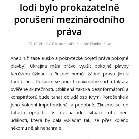
lodí bylo prokazatelně
porušení mezinárodního
práva
/
/
/
27.11.2018
0 Komentáře
in
Mé články
by
Aneb “už zase Rusko a pokrytecké pojetí práva pokojné
plavby”. Ukrajina měla právo využít pokojné plavby
Kerčskou úžinou, a Rusové neměli žádné právo jim v
tom bránit. Pokusím se použít maximálně suchá fakta a
ověřené skutečnosti. Oblíbená taktika dezinformátorů a
konspirátorů bude tahat do události Krym, Porošenka a
jeho volební impotencionál a podobně. Zkusme se od
tohoto oprostit. V mezinárodní situaci totiž není
události, která by dala vykládat tak, že přes koleno
někomu nějak nenahraje.