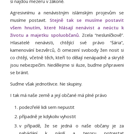
si najdou mezeru v zákoně.
Agresivnímu a nenávistným islámským projevům se
musíme postavit.
Stejně tak se musíme postavit
všem hnutím, které hlásají nenávist a neúctu k
životu a majetku spoluobčanů.
Zcela “nesluníčkově”.
Hlasatelé nenávisti, chtějící své právo “šária”,
kamenování bezvěrců, či omezení svobody žen nosit si
co chtějí, včetně těch, kteří to dělají nenápadně a skrytě
jsou nebezpečím. Nedělejme si iluze, buďme připraveni
se bránit.
Suďme však jednotlivce. Ne skupiny.
I tak má naše země a její občané má plné právo
podezřelé lidi sem nepustit
případně je kdykoliv vyhostit
v případě, že se jedná o naše občany je za
nabádání k násilí a teroru potrestat