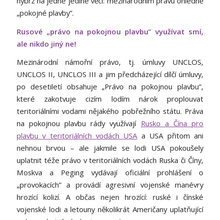
nýbrž na jedné jediné věci: mezinárodním právu ohledně
„pokojné plavby”.
Rusové „právo na pokojnou plavbu” využívat smí,
ale nikdo jiný ne!
Mezinárodní námořní právo, tj. úmluvy UNCLOS,
UNCLOS II, UNCLOS III a jim předcházející dílčí úmluvy,
po desetiletí obsahuje „Právo na pokojnou plavbu”,
které zakotvuje cizím lodím nárok proplouvat
teritoriálními vodami nějakého pobřežního státu. Práva
na pokojnou plavbu rády využívají
Rusko a Čína pro
plavbu v teritoriálních vodách USA
a USA přitom ani
nehnou brvou – ale jakmile se lodi USA pokoušely
uplatnit téže právo v teritoriálních vodách Ruska či Číny,
Moskva a Peging vydávají oficiální prohlášení o
„provokacích” a provádí agresivní vojenské manévry
hrozící kolizí. A občas nejen hrozící: ruské i čínské
vojenské lodi a letouny několikrát Američany uplatňující