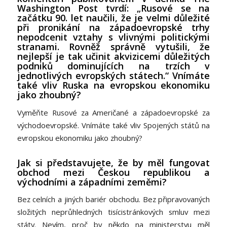
Washington Post tvrdí: „Rusové se na
začátku 90. let naučili, že je velmi důležité
při pronikání na západoevropské trhy
nepodcenit vztahy s vlivnými politickými
stranami. Rovněž správně vytušili, že
nejlepší je tak učinit akvizicemi důležitých
podniků dominujících na trzích v
jednotlivých evropských státech.“ Vnímáte
také vliv Ruska na evropskou ekonomiku
jako zhoubný?
Vyměňte Rusové za Američané a západoevropské za
východoevropské. Vnímáte také vliv Spojených států na
evropskou ekonomiku jako zhoubný?
Jak si představujete, že by měl fungovat
obchod mezi Českou republikou a
východními a západními zeměmi?
Bez celních a jiných bariér obchodu. Bez připravovaných
složitých neprůhledných tisícistránkových smluv mezi
státy. Nevím, proč by někdo na ministerstvu měl