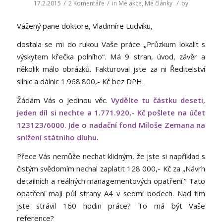
/
/
/
17.2.2015
2 Komentáře
in
Mé akce
,
Mé články
by
Vážený pane doktore, Vladimíre Ludvíku,
dostala se mi do rukou Vaše práce „Průzkum lokalit s
výskytem křečka polního“. Má 9 stran, úvod, závěr a
několik málo obrázků. Fakturoval jste za ni Ředitelství
silnic a dálnic 1.968.800,- Kč bez DPH.
Žádám Vás o jedinou věc.
Vydělte tu částku deseti,
jeden díl si nechte a 1.771.920,- Kč pošlete na účet
123123/6000. Jde o nadační fond Miloše Zemana na
snížení státního dluhu.
Přece Vás nemůže nechat klidným, že jste si například s
čistým svědomím nechal zaplatit 128 000,- Kč za „Návrh
detailních a reálných managementových opatření.“ Tato
opatření mají půl strany A4 v sedmi bodech. Nad tím
jste strávil 160 hodin práce? To má být Vaše
reference?