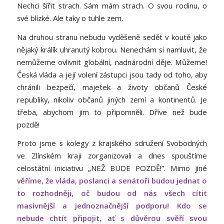
Nechci šířit strach. Sám mám strach. O svou rodinu, o
své blízké. Ale taky o tuhle zem.
Na druhou stranu nebudu vyděšeně sedět v koutě jako
nějaký králík uhranutý kobrou. Nenechám si namluvit, že
nemůžeme ovlivnit globální, nadnárodní děje. Můžeme!
Česká vláda a její volení zástupci jsou tady od toho, aby
chránili bezpečí, majetek a životy občanů České
republiky, nikoliv občanů jiných zemí a kontinentů. Je
třeba, abychom jim to připomněli. Dříve než bude
pozdě!
Proto jsme s kolegy z krajského sdružení Svobodných
ve Zlínském kraji zorganizovali a dnes spouštíme
celostátní iniciativu „NEŽ BUDE POZDĚ!“. Mimo jiné
v
ěříme, že vláda, poslanci a senátoři budou jednat o
to rozhodněji, oč budou od nás všech cítit
masivnější a jednoznačnější podporu
!
Kdo se
nebude chtít připojit, ať s důvěrou svěří svou