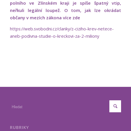
polního ve Zlínském kraji je spíše špatný vtip,
neřkuli legální loupež. O tom, jak lze okrádat
občany v mezích zákona více zde
https://web.svobodni.cz/clanky/z-ciziho-krev-netece-
aneb-podivna-studie-o-kreckovi-za-2-miliony
RUBRIKY