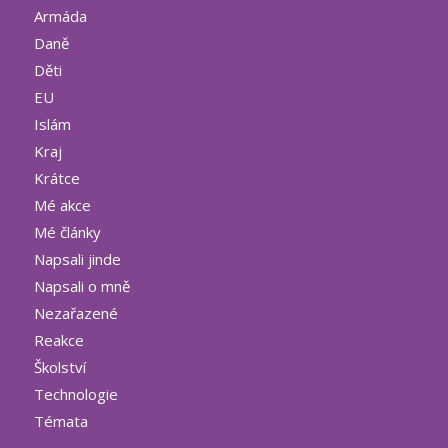
Armáda
Daně
Děti
EU
Islám
Kraj
Krátce
Mé akce
Mé články
Napsali jinde
Napsali o mně
Nezařazené
Reakce
Školství
Technologie
Témata