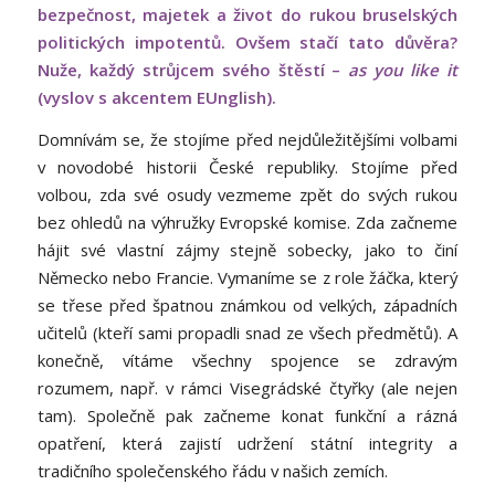
bezpečnost, majetek a život do rukou bruselských
politických impotentů. Ovšem stačí tato důvěra?
Nuže, každý strůjcem svého štěstí –
as you like it
(vyslov s akcentem EUnglish).
Domnívám se, že stojíme před nejdůležitějšími volbami
v novodobé historii České republiky. Stojíme před
volbou, zda své osudy vezmeme zpět do svých rukou
bez ohledů na výhružky Evropské komise. Zda začneme
hájit své vlastní zájmy stejně sobecky, jako to činí
Německo nebo Francie. Vymaníme se z role žáčka, který
se třese před špatnou známkou od velkých, západních
učitelů (kteří sami propadli snad ze všech předmětů). A
konečně, vítáme všechny spojence se zdravým
rozumem, např. v rámci Visegrádské čtyřky (ale nejen
tam). Společně pak začneme konat funkční a rázná
opatření, která zajistí udržení státní integrity a
tradičního společenského řádu v našich zemích.