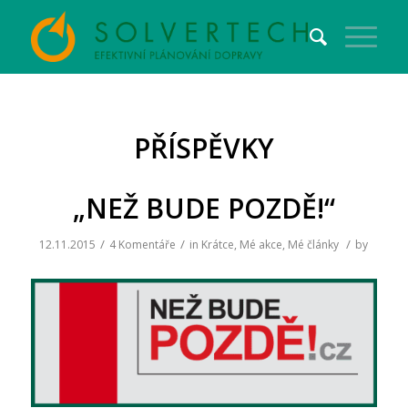
PŘÍSPĚVKY
„NEŽ BUDE POZDĚ!“
/
/
/
12.11.2015
4 Komentáře
in
Krátce
,
Mé akce
,
Mé články
by