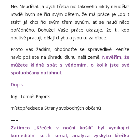
Ne. Neudělal. Já bych třeba nic takového nikdy neudělal!
Styděl bych se říci svým dětem, že má práce je „dojit
stát“. Já chci říci svým třem synům, ať se naučí něco
pořádného. Bohužel Vaše práce ukazuje, že ti, kdo
poctivě pracují, dělají chybu a jsou tu za blbce.
Proto Vás žádám, ohodnoťte se spravedlivě. Peníze
navíc pošlete na úhradu dluhu naší země.
Nevěřím, že
můžete klidně spát s vědomím, o kolik jste své
spoluobčany natáhnul.
Dopis
Ing. Tomáš Pajonk
místopředseda Strany svobodných občanů
—–
Zatímco „Křeček v noční košili“ byl vynikající
komediální sci-fi seriál, analýza výskytu křečka