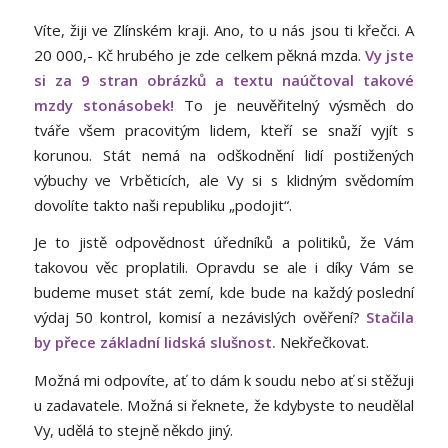
Víte, žiji ve Zlínském kraji. Ano, to u nás jsou ti křečci. A
20 000,- Kč hrubého je zde celkem pěkná mzda.
Vy jste
si za 9 stran obrázků a textu naúčtoval takové
mzdy stonásobek!
To je neuvěřitelný výsměch do
tváře všem pracovitým lidem, kteří se snaží vyjít s
korunou. Stát nemá na odškodnění lidí postižených
výbuchy ve Vrběticích, ale Vy si s klidným svědomím
dovolíte takto naši republiku „podojit“.
Je to jistě odpovědnost úředníků a politiků, že Vám
takovou věc proplatili. Opravdu se ale i díky Vám se
budeme muset stát zemí, kde bude na každý poslední
výdaj 50 kontrol, komisí a nezávislých ověření?
Stačila
by přece základní lidská slušnost.
Nekřečkovat.
Možná mi odpovíte, ať to dám k soudu nebo ať si stěžuji
u zadavatele. Možná si řeknete, že kdybyste to neudělal
Vy, udělá to stejně někdo jiný.