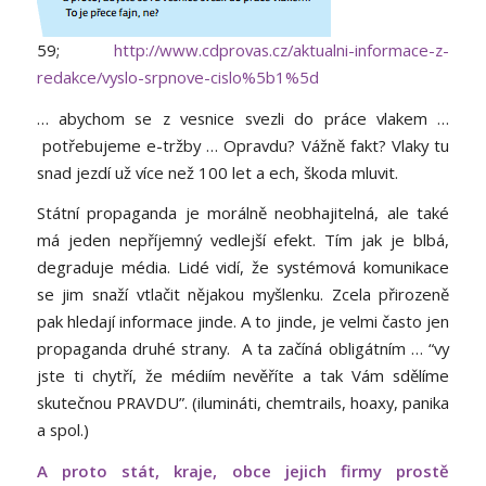
59;
http://www.cdprovas.cz/aktualni-informace-z-
redakce/vyslo-srpnove-cislo%5b1%5d
… abychom se z vesnice svezli do práce vlakem …
potřebujeme e-tržby … Opravdu? Vážně fakt? Vlaky tu
snad jezdí už více než 100 let a ech, škoda mluvit.
Státní propaganda je morálně neobhajitelná, ale také
má jeden nepříjemný vedlejší efekt. Tím jak je blbá,
degraduje média. Lidé vidí, že systémová komunikace
se jim snaží vtlačit nějakou myšlenku. Zcela přirozeně
pak hledají informace jinde. A to jinde, je velmi často jen
propaganda druhé strany. A ta začíná obligátním … “vy
jste ti chytří, že médiím nevěříte a tak Vám sdělíme
skutečnou PRAVDU”. (ilumináti, chemtrails, hoaxy, panika
a spol.)
A proto stát, kraje, obce jejich firmy prostě