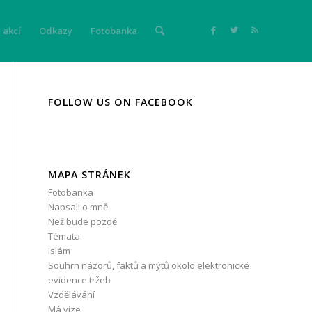
 akcí
Odkazy
Fotobanka
FOLLOW US ON FACEBOOK
MAPA STRÁNEK
Fotobanka
Napsali o mně
Než bude pozdě
Témata
Islám
Souhrn názorů, faktů a mýtů okolo elektronické
evidence tržeb
Vzdělávání
Má vize