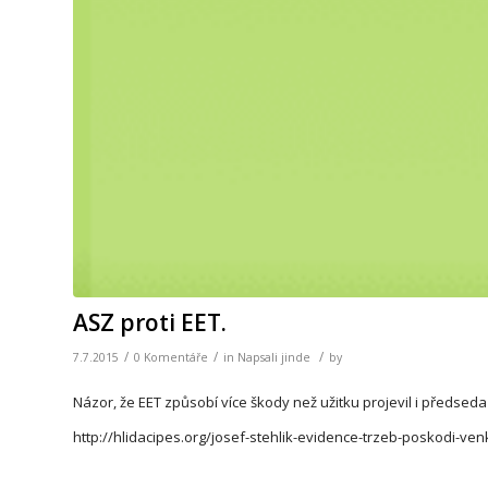
ASZ proti EET.
/
/
/
7.7.2015
0 Komentáře
in
Napsali jinde
by
Názor, že EET způsobí více škody než užitku projevil i předse
http://hlidacipes.org/josef-stehlik-evidence-trzeb-poskodi-ve