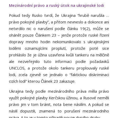
Mezinárodní právo a ruský útok na ukrajinské lodi
Pokud tedy Rusko tvrdí, že Ukrajina “hrubě narušila …
právo pokojné plavby”, a přitom nevneslo a dokonce ani
netvrdilo nic o narušení podle článku 19(2), může se
ohánět pouze Článkem 23 – jenže protože ruské řízení
dopravy mnoho hodin nekomunikovalo s ukrajinskými
loděmi oznamujícími proplutí, protože poté sice
prohlásilo že je úžina uzavřena kvůli tankeru na mělčině
ale nezveřejnilo tuto informaci podle požadavků
UNCLOS, a protože okolo tankeru proplouvaly ruské
lodi, zcela zjevně se jednalo o “faktickou diskriminaci
cizích lodí” kterou Článek 23 zakazuje.
Ukrajina tedy podle mezinárodního práva měla právo
využít pokojné plavby Kerčskou úžinou, a Rusové neměli
právo jim v tom bránit, nota bene násilím. A pokud se
násilí dopustili, znamená to porušení mezinárodního
práva. A to je v tomto případě pouze dvojího druhu.