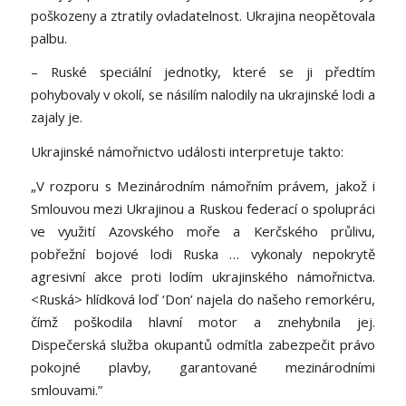
poškozeny a ztratily ovladatelnost. Ukrajina neopětovala
palbu.
– Ruské speciální jednotky, které se ji předtím
pohybovaly v okolí, se násilím nalodily na ukrajinské lodi a
zajaly je.
Ukrajinské námořnictvo události interpretuje takto:
„V rozporu s Mezinárodním námořním právem, jakož i
Smlouvou mezi Ukrajinou a Ruskou federací o spolupráci
ve využití Azovského moře a Kerčského průlivu,
pobřežní bojové lodi Ruska … vykonaly nepokrytě
agresivní akce proti lodím ukrajinského námořnictva.
<Ruská> hlídková loď ‘Don’ najela do našeho remorkéru,
čímž poškodila hlavní motor a znehybnila jej.
Dispečerská služba okupantů odmítla zabezpečit právo
pokojné plavby, garantované mezinárodními
smlouvami.”