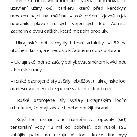
– Kerčská dopravní informační služba informovala o
uzavření úžiny kvůli tankeru který před kerčským
mostem najel na mělčinu – což ovšem zjevně nijak
nebránilo plavbě ruských vojenských lodí Admiral
Zacharin a dvou dalších, které mezitím propluly.
– Ukrajinské lodi zachytily bitevní vrtulníky Ka-52 na
útočném kurzu, ale nedošlo k žádnému odpalu zbraní.
– Ukrajinské lodi se začaly pohybovat směrem k východu
z Kerčské úžiny.
– Ruské ozbrojené síly začaly “obtěžovat” ukrajinské lodi
manévrováním v nebezpečné vzdálenosti od nich.
– Ruské ozbrojené síly vyslaly ukrajinským lodím
ultimátum, že mají zastavit, nebo použijí zbraně.
– Když lodi ukrajinského námořnictva opustily (sic!)
teritoriální vody 12 mil od pobřeží, lodi ruské FSB
zahájily palbu na ukrajinské lodi, které tím byly