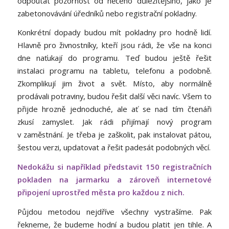
odpoutat pozornost od něčeho důležitějšího, jako je
zabetonovávání úředníků nebo registrační pokladny.
Konkrétní dopady budou mít pokladny pro hodně lidí.
Hlavně pro živnostníky, kteří jsou rádi, že vše na konci
dne naťukají do programu. Teď budou ještě řešit
instalaci programu na tabletu, telefonu a podobně.
Zkomplikují jim život a svět. Místo, aby normálně
prodávali potraviny, budou řešit další věci navíc. Všem to
přijde hrozně jednoduché, ale ať se nad tím čtenáři
zkusí zamyslet. Jak rádi přijímají nový program
v zaměstnání. Je třeba je zaškolit, pak instalovat pátou,
šestou verzi, updatovat a řešit padesát podobných věcí.
Nedokážu si například představit 150 registračních
pokladen na jarmarku a zároveň internetové
připojení uprostřed města pro každou z nich.
Půjdou metodou nejdříve všechny vystrašíme. Pak
řekneme, že budeme hodní a budou platit jen tihle. A