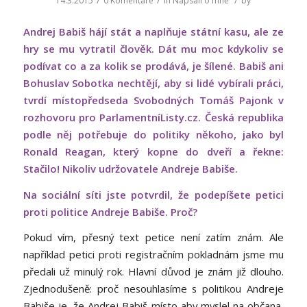
/
/
/
14.3.2015
0 Komentáře
in
Napsali o mně
by
Andrej Babiš hájí stát a naplňuje státní kasu, ale ze
hry se mu vytratil člověk. Dát mu moc kdykoliv se
podívat co a za kolik se prodává, je šílené. Babiš ani
Bohuslav Sobotka nechtějí, aby si lidé vybírali práci,
tvrdí místopředseda Svobodných Tomáš Pajonk v
rozhovoru pro ParlamentníListy.cz. Česká republika
podle něj potřebuje do politiky někoho, jako byl
Ronald Reagan, který kopne do dveří a řekne:
Stačilo! Nikoliv udržovatele Andreje Babiše.
Na sociální síti jste potvrdil, že podepíšete petici
proti politice Andreje Babiše. Proč?
Pokud vím, přesný text petice není zatím znám. Ale
například petici proti registračním pokladnám jsme mu
předali už minulý rok. Hlavní důvod je znám již dlouho.
Zjednodušeně: proč nesouhlasíme s politikou Andreje
Babiše je, že Andrej Babiš místo aby myslel na občana,