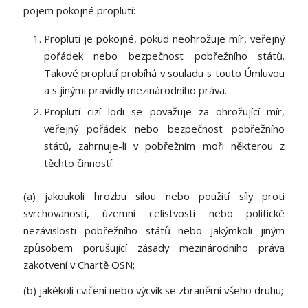
pojem pokojné proplutí:
Proplutí je pokojné, pokud neohrožuje mír, veřejný
pořádek nebo bezpečnost pobřežního států.
Takové proplutí probíhá v souladu s touto Úmluvou
a s jinými pravidly mezinárodního práva.
Proplutí cizí lodi se považuje za ohrožující mír,
veřejný pořádek nebo bezpečnost pobřežního
států, zahrnuje-li v pobřežním moři některou z
těchto činností:
(a) jakoukoli hrozbu silou nebo použití síly proti
svrchovanosti, územní celistvosti nebo politické
nezávislosti pobřežního států nebo jakýmkoli jiným
způsobem porušující zásady mezinárodního práva
zakotvení v Chartě OSN;
(b) jakékoli cvičení nebo výcvik se zbraněmi všeho druhu;