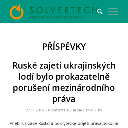
PŘÍSPĚVKY
Ruské zajetí ukrajinských
lodí bylo prokazatelně
porušení mezinárodního
práva
/
/
/
27.11.2018
0 Komentáře
in
Mé články
by
Aneb “už zase Rusko a pokrytecké pojetí práva pokojné