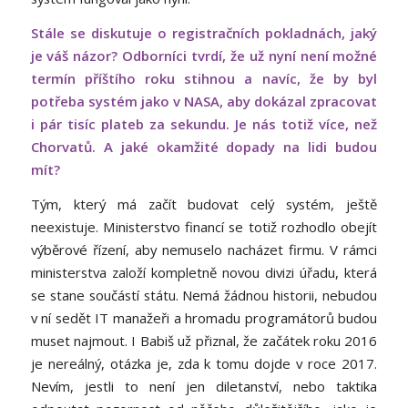
Stále se diskutuje o registračních pokladnách, jaký
je váš názor? Odborníci tvrdí, že už nyní není možné
termín příštího roku stihnou a navíc, že by byl
potřeba systém jako v NASA, aby dokázal zpracovat
i pár tisíc plateb za sekundu. Je nás totiž více, než
Chorvatů. A jaké okamžité dopady na lidi budou
mít?
Tým, který má začít budovat celý systém, ještě
neexistuje. Ministerstvo financí se totiž rozhodlo obejít
výběrové řízení, aby nemuselo nacházet firmu. V rámci
ministerstva založí kompletně novou divizi úřadu, která
se stane součástí státu. Nemá žádnou historii, nebudou
v ní sedět IT manažeři a hromadu programátorů budou
muset najmout. I Babiš už přiznal, že začátek roku 2016
je nereálný, otázka je, zda k tomu dojde v roce 2017.
Nevím, jestli to není jen diletanství, nebo taktika