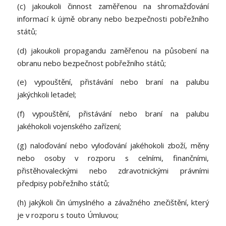
(c) jakoukoli činnost zaměřenou na shromažďování
informací k újmě obrany nebo bezpečnosti pobřežního
států;
(d) jakoukoli propagandu zaměřenou na působení na
obranu nebo bezpečnost pobřežního států;
(e) vypouštění, přistávání nebo braní na palubu
jakýchkoli letadel;
(f) vypouštění, přistávání nebo braní na palubu
jakéhokoli vojenského zařízení;
(g) naloďování nebo vyloďování jakéhokoli zboží, měny
nebo osoby v rozporu s celními, finančními,
přistěhovaleckými nebo zdravotnickými právními
předpisy pobřežního států;
(h) jakýkoli čin úmyslného a závažného znečištění, který
je v rozporu s touto Úmluvou;