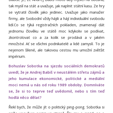
tak myslí na stát a uvažuje, jak naplnit státní kasu. Ze hry
se vytratil člověk jako jedinec. Uvažuje jako manažer
firmy, ale Svobodní vždy hájili a hájí individuální svobodu
lidí.Co se týká registračních pokladen, znamenají dát
jednomu člověku ve státě moc kdykoliv se podívat,
zkontrolovat co a za kolik se prodává a v jakém
množství. Ať se všichni podnikatelé a lidé zamyslí. To je
nejenom šílené, ale takovou cestou mu umožní zvětšit
impérium.
Bohuslav Sobotka na sjezdu sociálních demokratů
uvedl, že je Andrej Babiš v neustálém střetu zájmů a
jeho kumulace ekonomické, politické a mediální
moci nemá u nás od roku 1989 obdoby. Domníváte
se, že si to teprve teď uvědomil, nebo s tím teď
hodlá něco dělat?
Řekl bych, že může jít o politický ping-pong. Sobotka si