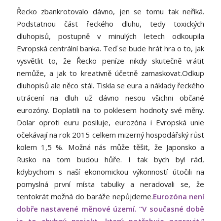
Řecko zbankrotovalo dávno, jen se tomu tak neříká.
Podstatnou část řeckého dluhu, tedy toxických
dluhopisů, postupně v minulých letech odkoupila
Evropská centrální banka. Teď se bude hrát hra o to, jak
vysvětlit to, že Řecko peníze nikdy skutečně vrátit
nemůže, a jak to kreativně účetně zamaskovat.Odkup
dluhopisů ale něco stál. Tiskla se eura a náklady řeckého
utrácení na dluh už dávno nesou všichni občané
eurozóny. Doplatili na to poklesem hodnoty své měny.
Dolar oproti euru posiluje, eurozóna i Evropská unie
očekávají na rok 2015 celkem mizerný hospodářský růst
kolem 1,5 %. Možná nás může těšit, že Japonsko a
Rusko na tom budou hůře. I tak bych byl rád,
kdybychom s naší ekonomickou výkonností útočili na
pomyslná první místa tabulky a neradovali se, že
tentokrát možná do baráže nepůjdeme.
Eurozóna není
dobře nastavené měnové území. “V současné době