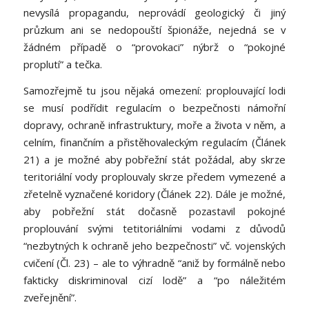
nevysílá propagandu, neprovádí geologický či jiný
průzkum ani se nedopouští špionáže, nejedná se v
žádném případě o “provokaci” nýbrž o “pokojné
proplutí” a tečka.
Samozřejmě tu jsou nějaká omezení: proplouvající lodi
se musí podřídit regulacím o bezpečnosti námořní
dopravy, ochraně infrastruktury, moře a života v něm, a
celním, finančním a přistěhovaleckým regulacím (Článek
21) a je možné aby pobřežní stát požádal, aby skrze
teritoriální vody proplouvaly skrze předem vymezené a
zřetelně vyznačené koridory (Článek 22). Dále je možné,
aby pobřežní stát dočasně pozastavil pokojné
proplouvání svými tetitoriálními vodami z důvodů
“nezbytných k ochraně jeho bezpečnosti” vč. vojenských
cvičení (Čl. 23) – ale to výhradně “aniž by formálně nebo
fakticky diskriminoval cizí lodě” a “po náležitém
zveřejnění”.