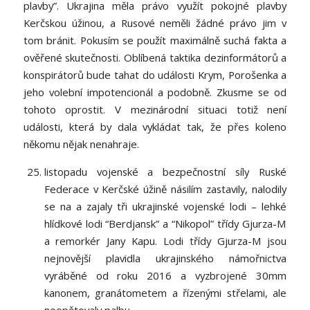
plavby”. Ukrajina měla právo využít pokojné plavby
Kerčskou úžinou, a Rusové neměli žádné právo jim v
tom bránit. Pokusím se použít maximálně suchá fakta a
ověřené skutečnosti. Oblíbená taktika dezinformátorů a
konspirátorů bude tahat do události Krym, Porošenka a
jeho volební impotencionál a podobně. Zkusme se od
tohoto oprostit. V mezinárodní situaci totiž není
události, která by dala vykládat tak, že přes koleno
někomu nějak nenahraje.
listopadu vojenské a bezpečnostní síly Ruské
Federace v Kerčské úžině násilím zastavily, nalodily
se na a zajaly tři ukrajinské vojenské lodi – lehké
hlídkové lodi “Berdjansk” a “Nikopol” třídy Gjurza-M
a remorkér Jany Kapu. Lodi třídy Gjurza-M jsou
nejnovější plavidla ukrajinského námořnictva
vyráběné od roku 2016 a vyzbrojené 30mm
kanonem, granátometem a řízenými střelami, ale