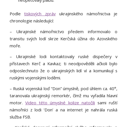
neopětovaly palbu.
Podle
tiskových zpráv
ukrajinského námořnictva je
chronologie následující:
– Ukrajinské námořnictvo předem informovalo o
transitu svých lodí skrze Kerčská úžina do Azovského
moře.
– Ukrajinské lodi kontaktovaly ruské dispečery v
přístavech Kerč a Kavkaz; ti neodpověděli ačkoli bylo
odposlechnuto že o ukrajinských lidí ví a komunikují s
ruskými vojenskými loděmi.
– Ruská vojenská loď “Don” úmyslně, pod úhlem ca. 40°,
taranovala ukrajinský remorkér, čímž mu vyřadila hlavní
motor.
Video této úmyslné kolize natočili
sami ruští
námořníci z lodi ‘Don’ a na internet je nahrála ruská
služba FSB.