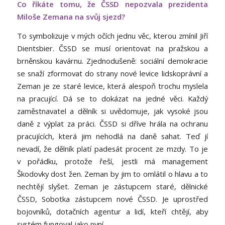
Co říkáte tomu, že ČSSD nepozvala prezidenta
Miloše Zemana na svůj sjezd?
To symbolizuje v mých očích jednu věc, kterou zmínil Jiří
Dientsbier. ČSSD se musí orientovat na pražskou a
brněnskou kavárnu. Zjednodušeně: sociální demokracie
se snaží zformovat do strany nové levice lidskoprávní a
Zeman je ze staré levice, která alespoň trochu myslela
na pracující. Dá se to dokázat na jedné věci. Každý
zaměstnavatel a dělník si uvědomuje, jak vysoké jsou
daně z výplat za práci. ČSSD si dříve hrála na ochranu
pracujících, která jim nehodlá na daně sahat. Teď jí
nevadí, že dělník platí padesát procent ze mzdy. To je
v pořádku, protože řeší, jestli má management
Škodovky dost žen. Zeman by jim to omlátil o hlavu a to
nechtějí slyšet. Zeman je zástupcem staré, dělnické
ČSSD, Sobotka zástupcem nové ČSSD. Je uprostřed
bojovníků, dotačních agentur a lidí, kteří chtějí, aby
systém fungoval jako nyní.