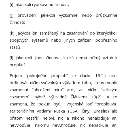
(i) jakoukoli rybolovnou činnost;
(j) provádění jakékoli výzkumné nebo průzkumné
činnosti;
(k) jakýkoli čin zaměřený na zasahování do kterýchkoli
spojových systémů nebo jiných zařízení pobřežního
států;
(l) jakoukoli jinou činnost, která nemá přímý vztah k
proplutí.
Pojem “pokojného proplutí” ze článku 19(1) není
definován ničím svévolným výkladem toho, co by mohlo
znamenat “ohrožení míru” atd., ani ničím “selským
rozumem”, nýbrž výhradně Článkem 19(2). A to
znamená, že pokud byť i vojenská loď “proplouvá”
teritoriálními vodami Ruska (USA, Číny, Brazílie) ale
přitom nestřílí, neloví, nic a nikoho nenaloďuje ani
nevyloďuje, nikomu nevyhrožuje, nic nehackuje ani