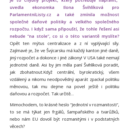
je to chybný projekt, který potřebuje napravit,“
uvedla ekonomka Ilona Švihlíková pro
ParlamentníListy.cz a také zmínila možnost
společné daňové politiky a velkého společného
rozpočtu. I když sama připouští, že tohle řešení asi
nebude “na stole”, co si o této variantě myslíte?
Opět ten mýtus centralizace a z ní vyplývající síly.
Zajímavé je, že ve Švýcarsku má každý kanton jiné daně,
jiný rozpočet a dokonce i jiné zákony! V USA také nemají
jednotné daně. Asi by jim měla paní Švihlíková poradit,
jak zbohatnout.Když centrální, byrokratický, všem
vzdálený a nikomu neodpovědný aparát zpackal politiku
měnovou, tak mu dejme na povel ještě i politiku
daňovou a rozpočet. Tak určitě…
Mimochodem, to krásné heslo “Jednotní v rozmanitosti“,
to se má týkat jen frgálů, šampaňského a tvarůžků,
nebo nám EU dovolí být rozmanitými i v podstatných
věcech?