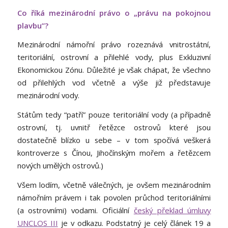
Co říká mezinárodní právo o „právu na pokojnou
plavbu”?
Mezinárodní námořní právo rozeznává vnitrostátní,
teritoriální, ostrovní a přilehlé vody, plus Exkluzivní
Ekonomickou Zónu. Důležité je však chápat, že všechno
od přilehlých vod včetně a výše již představuje
mezinárodní vody.
Státům tedy “patří” pouze teritoriální vody (a případně
ostrovní, tj. uvnitř řetězce ostrovů které jsou
dostatečně blízko u sebe – v tom spočívá veškerá
kontroverze s Čínou, Jihočínským mořem a řetězcem
nových umělých ostrovů.)
Všem lodím, včetně válečných, je ovšem mezinárodním
námořním právem i tak povolen průchod teritoriálními
(a ostrovními) vodami. Oficiální
český překlad úmluvy
UNCLOS III
je v odkazu. Podstatný je celý článek 19 a