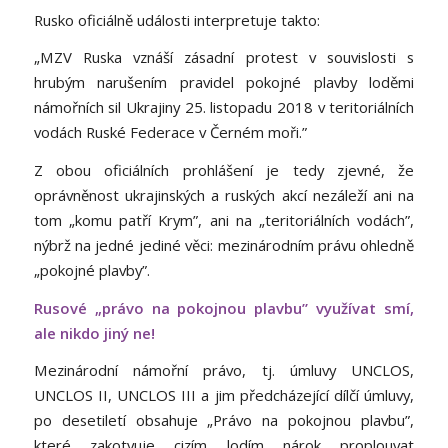
Rusko oficiálně události interpretuje takto:
„MZV Ruska vznáší zásadní protest v souvislosti s
hrubým narušením pravidel pokojné plavby loděmi
námořních sil Ukrajiny 25. listopadu 2018 v teritoriálních
vodách Ruské Federace v Černém moři.”
Z obou oficiálních prohlášení je tedy zjevné, že
oprávněnost ukrajinských a ruských akcí nezáleží ani na
tom „komu patří Krym”, ani na „teritoriálních vodách”,
nýbrž na jedné jediné věci: mezinárodním právu ohledně
„pokojné plavby”.
Rusové „právo na pokojnou plavbu” využívat smí,
ale nikdo jiný ne!
Mezinárodní námořní právo, tj. úmluvy UNCLOS,
UNCLOS II, UNCLOS III a jim předcházející dílčí úmluvy,
po desetiletí obsahuje „Právo na pokojnou plavbu”,
které zakotvuje cizím lodím nárok proplouvat