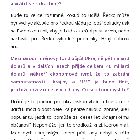
a vrátit se k drachmě?
Bude to velice rozumné. Pokud to udělá. Řecko může
být vychytralé, Ale pro řeckou vládu je lepší politický tlak
na Evropskou unii, aby je buď skutečně pustila ven, nebo
nastavila pro Řecko výhodné podmínky. Hrají dobrou
hru.
Mezinárodní měnový fond půjčil Ukrajině pět miliard
dolarů a v dalších letech přijde celkem 40 miliard
dolarů. Někteří ekonomové tvrdí, že to zabrání
samostatnosti Ukrajiny a MMF je bude řídit,
protože drží v ruce jejich dluhy. Co si o tom myslíte?
Určitě je to pomoc pro ukrajinskou vládu a lidé v ní se
udrží u moci o dost déle. Za peníze nakoupí zbraně, ale i
popularitu. Jestli to pomůže za deset let ukrajinskému
občanovi? Nepomůže, jen to prodlouží krizi, kterou mají.
Moc bych ukrajinským lidem přál, aby nebyli v této