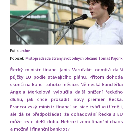
Foto:
archiv
Popisek:
Místopředseda Strany svobodných občanů Tomáš Pajonk
Řecký ministr financí Janis Varufakis odmítá další
půjčky EU podle stávajícího plánu. Přitom dohoda
skončí na konci tohoto měsíce. Německá kancléřka
Angela Merkelová vyloučila další snížení řeckého
dluhu, jak chce prosadit nový premiér Řecka.
Francouzský ministr financí se sice tváří vstřícněji,
ale dá se předpokládat, že dohadování Řecka s EU
může trvat delší dobu. Nehrozí zemi finanční chaos
a možná i finanční bankrot?