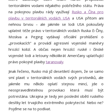
teritoriálními vodami nějakého pobřežního státu. Práva
na pokojnou plavbu rády využívají
Rusko a Čína pro
plavbu v teritoriálních vodách USA
a USA přitom ani
nehnou brvou – ale jakmile se lodi USA pokoušely
uplatnit téže právo v teritoriálních vodách Ruska či Číny,
Moskva a Peging vydávají oficiální prohlášení o
„provokacích” a provádí agresivní vojenské manévry
hrozící kolizí. A občas nejen hrozící: ruské i čínské
vojenské lodi a letouny několikrát Američany uplatňující
právo pokojné plavby
taranovaly
.
Jinak řečeno, Rusko má již desetiletí dojem, že se samo
smí plavit v teritoriálních vodách svých protivníků, ale
jakmile mu někdo oplatí stejnou mincí, jde o
neospravedlnitelnou provokaci která musí být
potrestána. Ukrajina je tedy jen poslední obětí ruského
desítky let trvajícího extrémního pokrytectví. Nebo ne?
Pojďme se na to podívat.