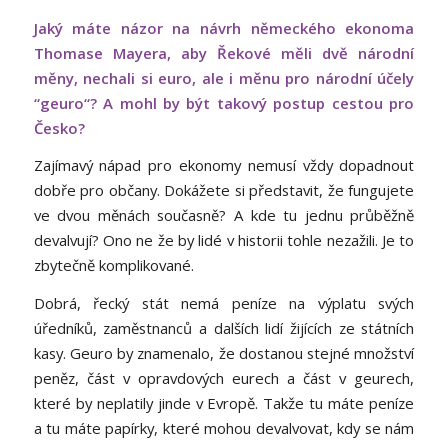
Jaký máte názor na návrh německého ekonoma
Thomase Mayera, aby Řekové měli dvě národní
měny, nechali si euro, ale i měnu pro národní účely
“geuro“? A mohl by být takový postup cestou pro
Česko?
Zajímavý nápad pro ekonomy nemusí vždy dopadnout
dobře pro občany. Dokážete si představit, že fungujete
ve dvou měnách současně? A kde tu jednu průběžně
devalvují? Ono ne že by lidé v historii tohle nezažili. Je to
zbytečně komplikované.
Dobrá, řecký stát nemá peníze na výplatu svých
úředníků, zaměstnanců a dalších lidí žijících ze státních
kasy. Geuro by znamenalo, že dostanou stejné množství
peněz, část v opravdových eurech a část v geurech,
které by neplatily jinde v Evropě. Takže tu máte peníze
a tu máte papírky, které mohou devalvovat, kdy se nám