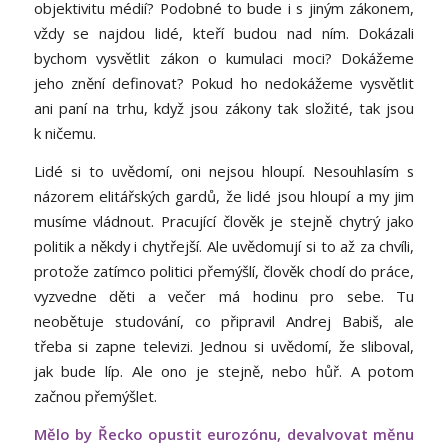
objektivitu médií? Podobné to bude i s jiným zákonem,
vždy se najdou lidé, kteří budou nad ním. Dokázali
bychom vysvětlit zákon o kumulaci moci? Dokážeme
jeho znění definovat? Pokud ho nedokážeme vysvětlit
ani paní na trhu, když jsou zákony tak složité, tak jsou
k ničemu.
Lidé si to uvědomí, oni nejsou hloupí. Nesouhlasím s
názorem elitářských gardů, že lidé jsou hloupí a my jim
musíme vládnout. Pracující člověk je stejně chytrý jako
politik a někdy i chytřejší. Ale uvědomují si to až za chvíli,
protože zatímco politici přemýšlí, člověk chodí do práce,
vyzvedne děti a večer má hodinu pro sebe. Tu
neobětuje studování, co připravil Andrej Babiš, ale
třeba si zapne televizi. Jednou si uvědomí, že sliboval,
jak bude líp. Ale ono je stejně, nebo hůř. A potom
začnou přemýšlet.
Mělo by Řecko opustit eurozónu, devalvovat měnu