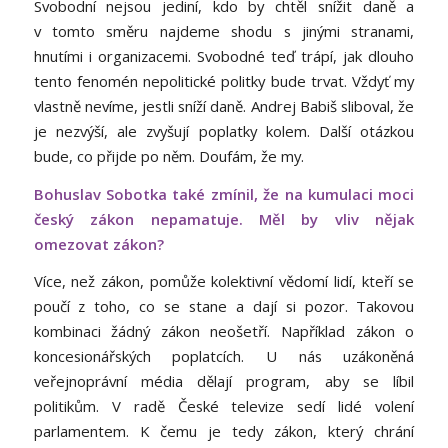
Svobodní nejsou jediní, kdo by chtěl snížit daně a
v tomto směru najdeme shodu s jinými stranami,
hnutími i organizacemi. Svobodné teď trápí, jak dlouho
tento fenomén nepolitické politky bude trvat. Vždyť my
vlastně nevíme, jestli sníží daně. Andrej Babiš sliboval, že
je nezvýší, ale zvyšují poplatky kolem. Další otázkou
bude, co přijde po něm. Doufám, že my.
Bohuslav Sobotka také zmínil, že na kumulaci moci
český zákon nepamatuje. Měl by vliv nějak
omezovat zákon?
Více, než zákon, pomůže kolektivní vědomí lidí, kteří se
poučí z toho, co se stane a dají si pozor. Takovou
kombinaci žádný zákon neošetří. Například zákon o
koncesionářských poplatcích. U nás uzákoněná
veřejnoprávní média dělají program, aby se líbil
politikům. V radě České televize sedí lidé volení
parlamentem. K čemu je tedy zákon, který chrání