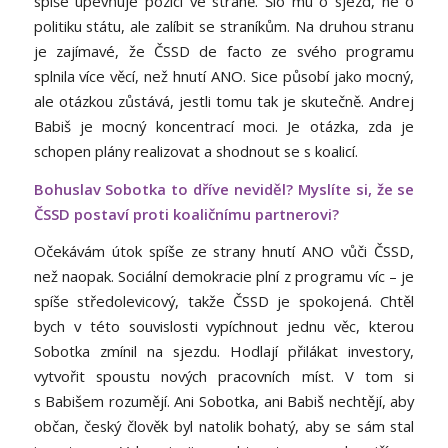
spíše upevňuje pozici ve straně. Šlo mu o sjezd, ne o
politiku státu, ale zalíbit se straníkům. Na druhou stranu
je zajímavé, že ČSSD de facto ze svého programu
splnila více věcí, než hnutí ANO. Sice působí jako mocný,
ale otázkou zůstává, jestli tomu tak je skutečně. Andrej
Babiš je mocný koncentrací moci. Je otázka, zda je
schopen plány realizovat a shodnout se s koalicí.
Bohuslav Sobotka to dříve neviděl? Myslíte si, že se
ČSSD postaví proti koaličnímu partnerovi?
Očekávám útok spíše ze strany hnutí ANO vůči ČSSD,
než naopak. Sociální demokracie plní z programu víc – je
spíše středolevicový, takže ČSSD je spokojená. Chtěl
bych v této souvislosti vypíchnout jednu věc, kterou
Sobotka zmínil na sjezdu. Hodlají přilákat investory,
vytvořit spoustu nových pracovních míst. V tom si
s Babišem rozumějí. Ani Sobotka, ani Babiš nechtějí, aby
občan, český člověk byl natolik bohatý, aby se sám stal