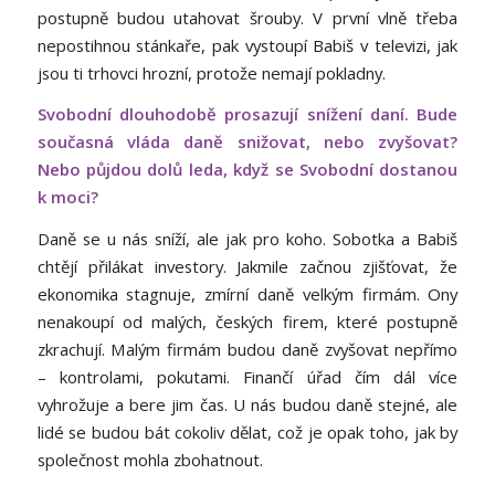
postupně budou utahovat šrouby. V první vlně třeba
nepostihnou stánkaře, pak vystoupí Babiš v televizi, jak
jsou ti trhovci hrozní, protože nemají pokladny.
Svobodní dlouhodobě prosazují snížení daní. Bude
současná vláda daně snižovat, nebo zvyšovat?
Nebo půjdou dolů leda, když se Svobodní dostanou
k moci?
Daně se u nás sníží, ale jak pro koho. Sobotka a Babiš
chtějí přilákat investory. Jakmile začnou zjišťovat, že
ekonomika stagnuje, zmírní daně velkým firmám. Ony
nenakoupí od malých, českých firem, které postupně
zkrachují. Malým firmám budou daně zvyšovat nepřímo
– kontrolami, pokutami. Finančí úřad čím dál více
vyhrožuje a bere jim čas. U nás budou daně stejné, ale
lidé se budou bát cokoliv dělat, což je opak toho, jak by
společnost mohla zbohatnout.