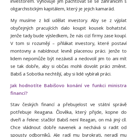
investorem. Vyhovuje jim pachtovat se se zahraničím s
oligarchistickým kapitálem, který je jejich kamarád.
My musíme z lidí udělat investory. Aby se z výplat
obyčejných pracujících dalo koupit kousek bohatství.
Jenže tady bude výsledkem, že nás cizí firmy zase koupí.
V tom si rozumějí – přilákat investory, které postaví
montovny a nabídnout levně placenou práci. Jenže to
lidem nepomůže být nezávislí a nedovolí jim to ani mít
se tak dobře, aby si občas mohli dovolit práci změnit.
Babiš a Sobotka nechtějí, aby si lidé vybírali práci.
Jak hodnotíte Babišovo konání ve funkci ministra
financí?
Stav českých financí a přebujelost ve státní správě
potřebuje Reagana. Člověka, který přijde, kopne do
dveří a řekne: stačilo! Babiš není Reagan, on má jiný cíl.
Chce vládnout dobře navenek a nechává si radit od
spousty odborníků. Ale radí mu byrokrati, neradí mu