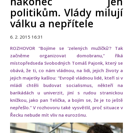
nakonec jen
politikům. Vlády milují
válku a nepřítele
6. 2. 2015 16:31
ROZHOVOR “Bojíme se ‘zelených mužíčků’? Tak
začněme organizovat domobranu,” říká
místopředseda Svobodných Tomáš Pajonk, který se
obává, že ti, co nám vládnou, na lidi, jejich životy a
jejich majetky kašlou: “Evropě vládnou lidé, kteří si v
mládí chtěli budovat socialismus, někteří na
barikádách u univerzit, jiní s rudou stranickou
knížkou, jako pan Telička, a bojím se, že je to ještě
nepřešlo.” V rozhovoru také vysvětlil, proč situace v
Řecku nebude mít vliv na eurozónu.