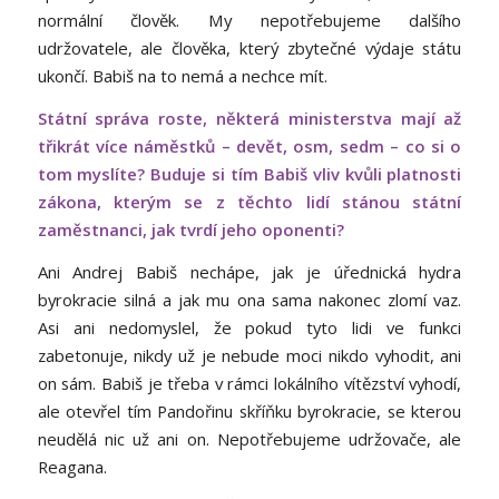
normální člověk. My nepotřebujeme dalšího
udržovatele, ale člověka, který zbytečné výdaje státu
ukončí. Babiš na to nemá a nechce mít.
Státní správa roste, některá ministerstva mají až
třikrát více náměstků – devět, osm, sedm – co si o
tom myslíte? Buduje si tím Babiš vliv kvůli platnosti
zákona, kterým se z těchto lidí stánou státní
zaměstnanci, jak tvrdí jeho oponenti?
Ani Andrej Babiš nechápe, jak je úřednická hydra
byrokracie silná a jak mu ona sama nakonec zlomí vaz.
Asi ani nedomyslel, že pokud tyto lidi ve funkci
zabetonuje, nikdy už je nebude moci nikdo vyhodit, ani
on sám. Babiš je třeba v rámci lokálního vítězství vyhodí,
ale otevřel tím Pandořinu skříňku byrokracie, se kterou
neudělá nic už ani on. Nepotřebujeme udržovače, ale
Reagana.