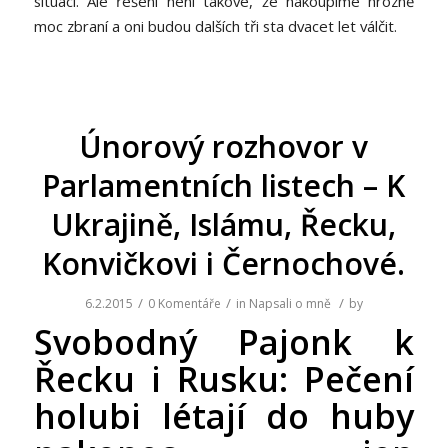
situaci. Ale řešení není takové, že nakoupíme hrozně
moc zbraní a oni budou dalších tři sta dvacet let válčit.
Únorový rozhovor v
Parlamentních listech – K
Ukrajině, Islámu, Řecku,
Konvičkovi i Černochové.
/
/
/
6.2.2015
0 Komentáře
in
Napsali o mně
by
Svobodný Pajonk k
Řecku i Rusku: Pečení
holubi létají do huby