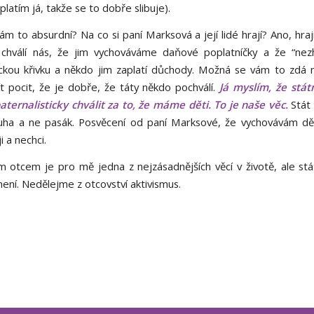
aplatím já, takže se to dobře slibuje).
m to absurdní? Na co si paní Marksová a její lidé hrají? Ano, hraj
 chválí nás, že jim vychováváme daňové poplatníčky a že “nez
kou křivku a někdo jim zaplatí důchody. Možná se vám to zdá
 pocit, že je dobře, že táty někdo pochválí.
Já myslím, že stá
ternalisticky chválit za to, že máme děti. To je naše věc.
Stát
uha a ne pasák. Posvěcení od paní Marksové, že vychovávám dě
 a nechci.
m otcem je pro mě jedna z nejzásadnějších věcí v životě, ale st
není. Nedělejme z otcovství aktivismus.