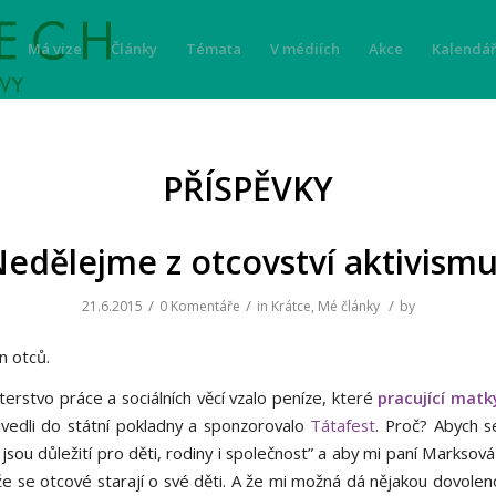
Má vize
Články
Témata
V médiích
Akce
Kalendář
PŘÍSPĚVKY
edělejme z otcovství aktivism
/
/
/
21.6.2015
0 Komentáře
in
Krátce
,
Mé články
by
n otců.
terstvo práce a sociálních věcí vzalo peníze, které
pracující matk
vedli do státní pokladny a sponzorovalo
Tátafest
. Proč? Abych s
jsou důležití pro děti, rodiny i společnost” a aby mi paní Marksov
že se otcové starají o své děti. A že mi možná dá nějakou dovolen