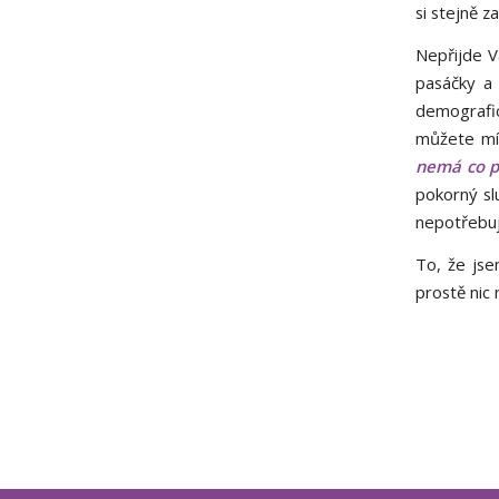
si stejně z
Nepřijde Vá
pasáčky a
demografic
můžete mít
nemá co pa
pokorný sl
nepotřebuji
To, že jse
prostě nic 