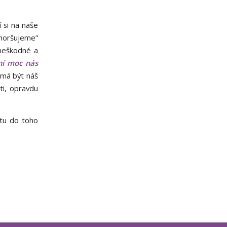
í si na naše
horšujeme”
 neškodné a
tní moc nás
 má být náš
ti, opravdu
átu do toho