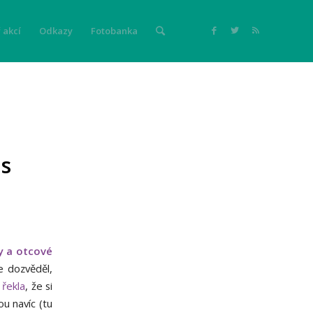
 akcí
Odkazy
Fotobanka
us
y a otcové
e dozvěděl,
á
řekla
, že si
ou navíc (tu