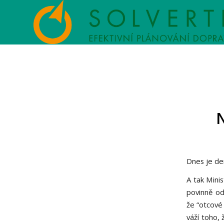
N
Dnes je de
A tak Minis
povinně od
že “otcové 
váží toho, 