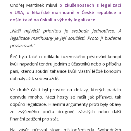
Ondřej Martínek mluvil
o zkušenostech s legalizací
v USA, o lékařské marihuaně v České republice a
došlo také na úskalí a výhody legalizace.
„Naši největší prioritou je svoboda jednotlivce. A
legalizace marihuany je její součástí. Proto ji budeme
prosazovat.“
Řeč byla také o odkladu tuzemského pěstování konopí
kvůli napadení tendru jedním z účastníků nebo o příběhu
paní, kterou soudní tahanice kvůli vlastní léčbě konopím
dohnaly až k sebevraždě.
Ve druhé části byl prostor na dotazy, kterých padalo
opravdu mnoho. Mezi hosty se našli jak příznivci, tak
odpůrci legalizace. Hlavními argumenty proti byly obavy
ze zvýšeného počtu drogově závislých nebo další
finanční zatížení pro stát.
Na závěr převzal slovo místopředseda Svobodných