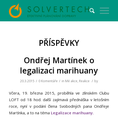
PŘÍSPĚVKY
Ondřej Martínek o
legalizaci marihuany
/
/
/
20.3.2015
0 Komentáře
in
Mé akce
,
Reakce
by
Včera, 19. března 2015, proběhla ve zlínském Clubu
LOFT od 18 hod. další zajímavá přednáška v letošním
roce, nyní v podání člena Svobodných pana Ondřeje
Martínka, a to na téma
Legalizace marihuany.