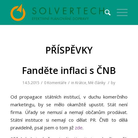
PŘÍSPĚVKY
Fanděte inflaci s ČNB
/
/
/
14.5.2015
0 Komentáře
in
Krátce
,
Mé články
by
Od propagace státních institucí, v duchu komerčního
marketingu, by se mělo okamžitě upustit. Stát není
firma. Úřady se nemusí a nemají občanům prodávat.
Státní instituce si nemají co dělat PR. ČNB to dělá
pravidelně, psal jsem o tom již
zde
.