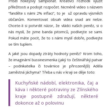
Přišel hokejový šampionát. Kreativci rozhodli využít
příležitosti a podojit rozpočet. Nicméně video s názvem
“fanděte s námi 2% inflaci”, to je už opravdu výsměch
občanům. Komentovat obsah videa snad ani nelze.
Chcete-li si potvrdit názor, že vládci našich peněz, si o
nás myslí, že jsme banda pitomců, podívejte se sami.
Pokud máte pocit, že to s námi myslí dobře, podívejte
se tím tuplem.
A jaké jsou dopady ztráty hodnoty peněz? Krom toho,
že imaginární bussinesmenka (jaký to češtinářský patvar
– podnikatelka či továrnice je přirozenější) Adéla
zaměstná Jáchyma? Třeba u nás v kraji se děje toto:
Kuchyňské nádobí, elektronika, čaj a
káva i některé potraviny ze Zlínského
kraje postupně zdražují, některé
dokonce až o polovinu